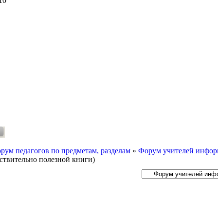
10
рум педагогов по предметам, разделам
»
Форум учителей инфор
йствительно полезной книги)