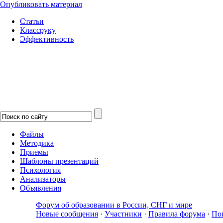
Опубликовать материал
Статьи
Классруку
Эффективность
Файлы
Методика
Приемы
Шаблоны презентаций
Психология
Анализаторы
Объявления
Форум об образовании в России, СНГ и мире
Новые сообщения
·
Участники
·
Правила форума
·
По