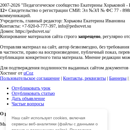
2007-2026 "Педагогическое сообщество Екатерины Хорьковой 
12+
Свидетельство о регистрации СМИ: Эл №ЭЛ № ФС 77 - 89883
коммуникаций.
Учредитель, главный редактор: Хорькова Екатерина Ивановна
Контакты: +7-920-0-777-397, info@pedsovet.su
Домен: https://pedsovet.su/
Копирование материалов сайта строго
запрещено
, регулярно от
Отправляя материал на сайт, автор безвозмездно, без требовани
в частности, право на воспроизведение, публичный показ, перево
публикации конкретного типа материала. Мнение редакции может
Для подтверждения подлинности выданных сайтом документов с
Хостинг от
uCoz
Пользовательское соглашение
|
Контакты, реквизиты
|
Баннеры
|
Опубликовать урок
Опубликовать статью
Дать объявление
Частые вопросы
О работе с сайтом
Наш сайт использует cookies, включая
Мы используем cookie.
сервисы веб-аналитики (файлы с данными о