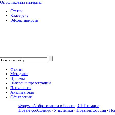
Опубликовать материал
Статьи
Классруку
Эффективность
Файлы
Методика
Приемы
Шаблоны презентаций
Психология
Анализаторы
Объявления
Форум об образовании в России, СНГ и мире
Новые сообщения
·
Участники
·
Правила форума
·
По