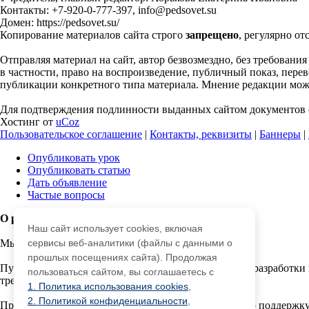
Контакты: +7-920-0-777-397, info@pedsovet.su
Домен: https://pedsovet.su/
Копирование материалов сайта строго
запрещено
, регулярно от
Отправляя материал на сайт, автор безвозмездно, без требовани
в частности, право на воспроизведение, публичный показ, перево
публикации конкретного типа материала. Мнение редакции может
Для подтверждения подлинности выданных сайтом документов с
Хостинг от
uCoz
Пользовательское соглашение
|
Контакты, реквизиты
|
Баннеры
|
Опубликовать урок
Опубликовать статью
Дать объявление
Частые вопросы
О работе с сайтом
Наш сайт использует cookies, включая
Мы используем cookie.
сервисы веб-аналитики (файлы с данными о
прошлых посещениях сайта). Продолжая
Публикуя материалы на сайте (комментарии, статьи, разработки 
пользоваться сайтом, вы соглашаетесь с
третьми лицами.
1. Политика использования cookies
,
2. Политикой конфиденциальности
,
При этом редакция сайта готова оказывать всяческую поддержку