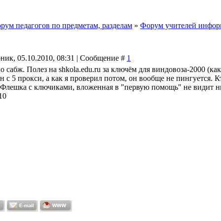
рум педагогов по предметам, разделам
»
Форум учителей инфор
ник, 05.10.2010, 08:31 | Сообщение #
1
 сабж. Полез на shkola.edu.ru за ключём для виндовоза-2000 (как
 с 5 прокси, а как я проверил потом, он вообще не пингуется. К
 Флешка с ключиками, вложенная в "первую помощь" не видит н
10