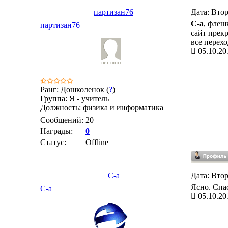
партизан76
Дата: Втор
С-а
, флеш
партизан76
сайт прек
все перехо
05.10.20
Ранг: Дошколенок (
?
)
Группа: Я - учитель
Должность: физика и информатика
Сообщений:
20
Награды:
0
Статус:
Offline
С-а
Дата: Втор
Ясно. Спа
С-а
05.10.20