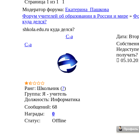
Страница
1
из
1
1
Модератор форума:
Екатерина_Пашкова
Форум учителей об образовании в России и мире
»
Фо
куда делся?
shkola.edu.ru куда делся?
С-а
Дата: Втор
Собственно
С-а
Недоступен
получать?
05.10.20
Ранг: Школьник (
?
)
Группа: Я - учитель
Должность: Информатика
Сообщений:
68
Награды:
0
Статус:
Offline