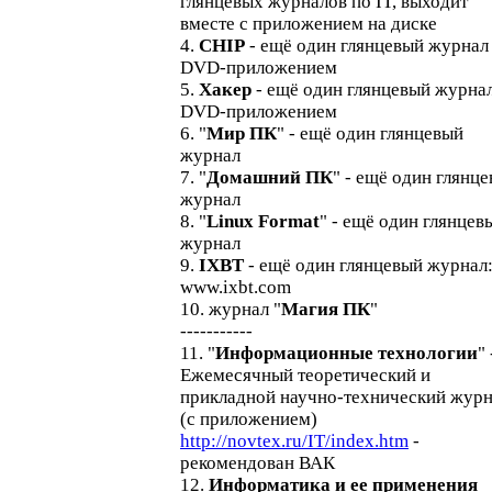
глянцевых журналов по IT, выходит
вместе с приложением на диске
4.
CHIP
- ещё один глянцевый журнал
DVD-приложением
5.
Хакер
- ещё один глянцевый журнал
DVD-приложением
6. "
Мир ПК
" - ещё один глянцевый
журнал
7. "
Домашний ПК
" - ещё один глянц
журнал
8. "
Linux Format
" - ещё один глянцев
журнал
9.
IXBT
- ещё один глянцевый журнал
www.ixbt.com
10. журнал "
Магия ПК
"
-----------
11. "
Информационные технологии
" 
Ежемесячный теоретический и
прикладной научно-технический жур
(с приложением)
http://novtex.ru/IT/index.htm
-
рекомендован ВАК
12.
Информатика и ее применения