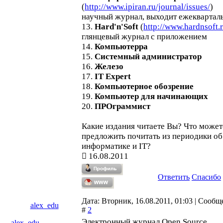
(
http://www.ipiran.ru/journal/issues/
)
научный журнал, выходит ежеквартал
13.
Hard'n'Soft
(
http://www.hardnsoft.r
глянцевый журнал с приложением
14.
Компьютерра
15.
Системный администратор
16.
Железо
17.
IT Expert
18.
Компьютерное обозрение
19.
Компьютер для начинающих
20.
ПРОграммист
Какие издания читаете Вы? Что может
предложить почитать из периодики об
информатике и IT?
16.08.2011
Ответить
Спасибо
Дата: Вторник, 16.08.2011, 01:03 | Сооб
alex_edu
#
2
Электронный журнал Open Source
alex_edu