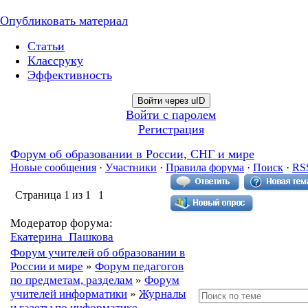
Опубликовать материал
Статьи
Классруку
Эффективность
Войти через uID
Войти с паролем
Регистрация
Форум об образовании в России, СНГ и мире
Новые сообщения
·
Участники
·
Правила форума
·
Поиск
·
RS
Страница
1
из
1
1
Модератор форума:
Екатерина_Пашкова
Форум учителей об образовании в
России и мире
»
Форум педагогов
по предметам, разделам
»
Форум
учителей информатики
»
Журналы
и газеты по информатике