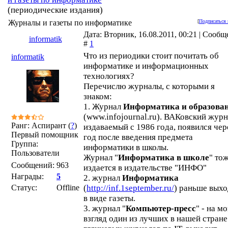
(периодические издания)
Журналы и газеты по информатике
[
Подписаться 
Дата: Вторник, 16.08.2011, 00:21 | Сооб
informatik
#
1
Что из периодики стоит почитать об
informatik
информатике и информационных
технологиях?
Перечислю журналы, с которыми я
знаком:
1. Журнал
Информатика и образова
(www.infojournal.ru). ВАКовский журн
Ранг: Аспирант (
?
)
издаваемый с 1986 года, появился чер
Первый помощник
год после введения предмета
Группа:
информатики в школы.
Пользователи
Журнал "
Информатика в школе
" то
Сообщений:
963
издается в издательстве "ИНФО"
Награды:
5
2. журнал
Информатика
Статус:
Offline
(
http://inf.1september.ru/
) раньше вых
в виде газеты.
3. журнал "
Компьютер-пресс
" - на м
взгляд один из лучших в нашей стране