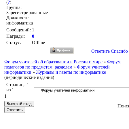
(
?
)
Группа:
Зарегистрированные
Должность:
информатика
Сообщений:
1
Награды:
0
Статус:
Offline
Ответить
Спасибо
Форум учителей об образовании в России и мире
»
Форум
педагогов по предметам, разделам
»
Форум учителей
информатики
»
Журналы и газеты по информатике
(периодические издания)
Страница
1
из
1
1
Поис