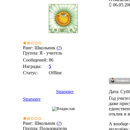
06.05.20
Ранг: Школьник (
?
)
Группа: Я - учитель
Сообщений:
86
Награды:
5
Статус:
Offline
Strangger
Дата: Субб
Год учител
Strangger
даже прис
единствен
отклик и в
Ранг: Школьник (
?
)
А вообще 
Группа: Пользователи
молодёжь 