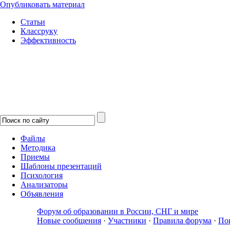
Опубликовать материал
Статьи
Классруку
Эффективность
Файлы
Методика
Приемы
Шаблоны презентаций
Психология
Анализаторы
Объявления
Форум об образовании в России, СНГ и мире
Новые сообщения
·
Участники
·
Правила форума
·
По