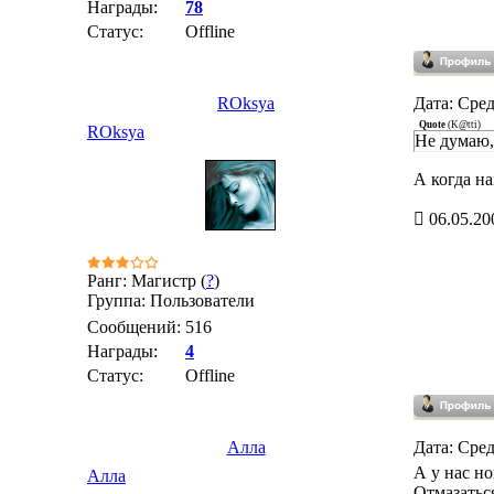
Награды:
78
Статус:
Offline
ROksya
Дата: Сред
Quote
(
K@tti
)
ROksya
Не думаю,
А когда н
06.05.20
Ранг: Магистр (
?
)
Группа: Пользователи
Сообщений:
516
Награды:
4
Статус:
Offline
Алла
Дата: Сред
А у нас но
Алла
Отмазаться