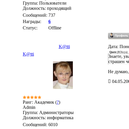
Группа: Пользователи
Должность: проходящий
Сообщений:
737
Награды:
6
Статус:
Offline
K@tti
Дата: Поне
Quote
(
ROksya
)
K@tti
Знаете, у
страшен чё
Не думаю,
04.05.20
Ранг: Академик (
?
)
Admin
Группа: Администраторы
Должность: информатика
Сообщений:
6010