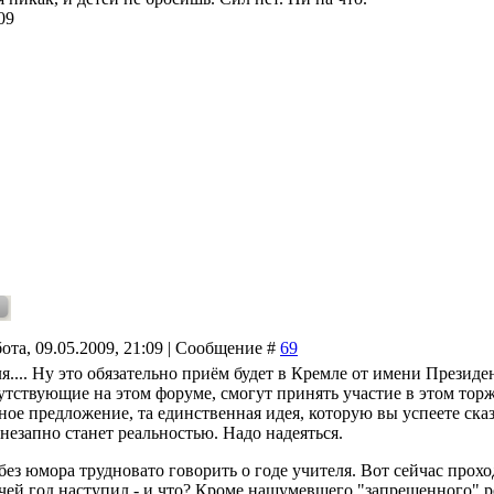
09
ота, 09.05.2009, 21:09 | Сообщение #
69
я.... Ну это обязательно приём будет в Кремле от имени Презид
утствующие на этом форуме, смогут принять участие в этом торж
ное предложение, та единственная идея, которую вы успеете сказ
незапно станет реальностью. Надо надеяться.
без юмора трудновато говорить о годе учителя. Вот сейчас прохо
чей год наступил - и что? Кроме нашумевшего "запрещенного" р