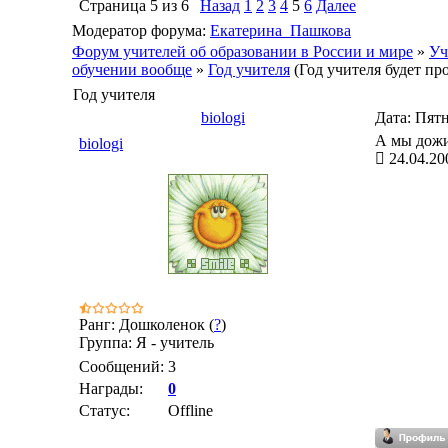
Страница
5
из
6
Назад
1
2
3
4
5
6
Далее
Модератор форума:
Екатерина_Пашкова
Форум учителей об образовании в России и мире
»
Уч
обучении вообще
»
Год учителя
(Год учителя будет пр
Год учителя
biologi
Дата: Пятн
А мы дожив
biologi
24.04.20
Ранг: Дошколенок (
?
)
Группа: Я - учитель
Сообщений:
3
Награды:
0
Статус:
Offline