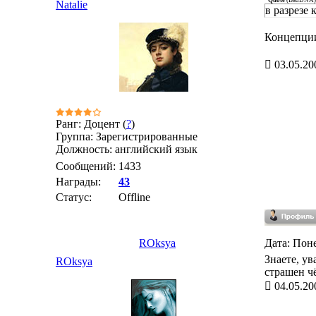
Quote
(
BadDNA
)
Natalie
в разрезе 
Концепции 
03.05.20
Ранг: Доцент (
?
)
Группа: Зарегистрированные
Должность: английский язык
Сообщений:
1433
Награды:
43
Статус:
Offline
ROksya
Дата: Поне
Знаете, ув
ROksya
страшен ч
04.05.20