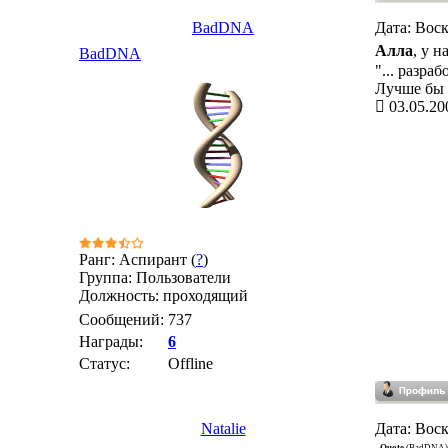
BadDNA
Дата: Воск
Алла
, у н
BadDNA
"... разра
Лучше бы д
03.05.20
Ранг: Аспирант (
?
)
Группа: Пользователи
Должность: проходящий
Сообщений:
737
Награды:
6
Статус:
Offline
Natalie
Дата: Воск