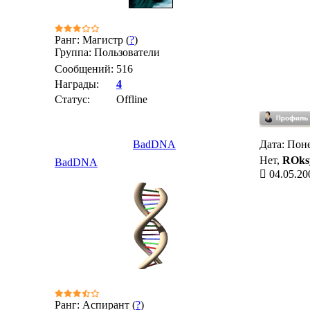
Ранг: Магистр (
?
)
Группа: Пользователи
Сообщений:
516
Награды:
4
Статус:
Offline
BadDNA
Дата: Поне
Нет,
ROks
BadDNA
04.05.20
Ранг: Аспирант (
?
)