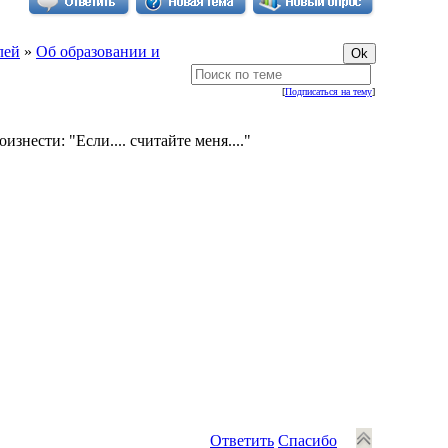
лей
»
Об образовании и
[
Подписаться на тему
]
знести: "Если.... считайте меня...."
Ответить
Спасибо