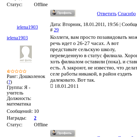
Статус:
Offline
Ответить
Спасибо
Дата: Вторник, 18.01.2011, 19:56 | Сооб
ielena1903
#
29
Коллеги, вам просто позавидовать мо
ielena1903
речь идет о 26-27 часах. А вот
представьте сельскую школу,
переведенную в статус филиала. Хоро
хоть филиалом оставили (пока), и став
есть. А закроют, не известно, что делат
селе работы никакой, в район ездить
Ранг: Дошколенок
далековато. Вот так.
(
?
)
18.01.2011
Группа: Я -
учитель
Должность:
математика
Сообщений:
10
Награды:
2
Статус:
Offline