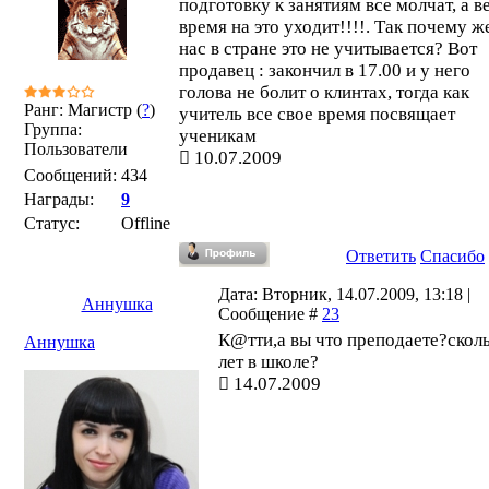
подготовку к занятиям все молчат, а в
время на это уходит!!!!. Так почему ж
нас в стране это не учитывается? Вот
продавец : закончил в 17.00 и у него
голова не болит о клинтах, тогда как
Ранг: Магистр (
?
)
учитель все свое время посвящает
Группа:
ученикам
Пользователи
10.07.2009
Сообщений:
434
Награды:
9
Статус:
Offline
Ответить
Спасибо
Дата: Вторник, 14.07.2009, 13:18 |
Аннушка
Сообщение #
23
К@тти,а вы что преподаете?скол
Аннушка
лет в школе?
14.07.2009