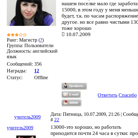
нашем поселке мало где заработ
15000, в этом году у меня меньш
будет, т.к. по часам распоряжени
другое. но все равно чистыми 13
тоже хорошо
10.07.2009
Ранг: Магистр (
?
)
Группа: Пользователи
Должность: английский
язык
Сообщений:
356
Награды:
12
Статус:
Offline
Ответить
Спасибо
Дата: Пятница, 10.07.2009, 21:26 | Сооб
учитель2009
#
22
13000-это хорошо, но работать
учитель2009
приходится почти 24 часа в сутки: про