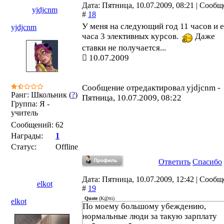
Дата: Пятница, 10.07.2009, 08:21 | Сооб
yjdjcnm
#
18
У меня на следующий год 11 часов и 
yjdjcnm
часа 3 элективных курсов.
Даже
ставки не получается...
10.07.2009
Сообщение отредактировал
yjdjcnm
-
Ранг: Школьник (
?
)
Пятница, 10.07.2009, 08:22
Группа: Я -
учитель
Сообщений:
62
Награды:
1
Статус:
Offline
Ответить
Спасибо
Дата: Пятница, 10.07.2009, 12:42 | Сооб
elkot
#
19
Quote
(
K@tti
)
elkot
По моему большому убеждению,
нормальные люди за такую зарплату