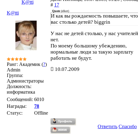
K@tti
#
17
Quote
(
elkot
)
K@tti
И как вы рождаемость повышаете, что
вас столько детей? biggrin
У нас не детей столько, у нас учителей
нет.
По моему большому убеждению,
нормальные люди за такую зарплату
работать не будут.
Ранг: Академик (
?
)
10.07.2009
Admin
Группа:
Администраторы
Должность:
информатика
Сообщений:
6010
Награды:
78
Статус:
Offline
Ответить
Спасибо