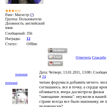
Ранг: Магистр (
?
)
Группа: Пользователи
Должность: английский
язык
Сообщений:
356
Награды:
12
Статус:
Offline
Ответить
Спасибо
Дата: Четверг, 13.01.2011, 13:08 | Сообщ
popugai
#
24
читаю форумы и добавить нечего. мо
popugai
соглашаюсь. все в точку. а сердце кро
обливается. вчера досмотрела фильм
"завещание ленина". неужели в нашей
стране всегда все было наизнанку, не 
человечески?