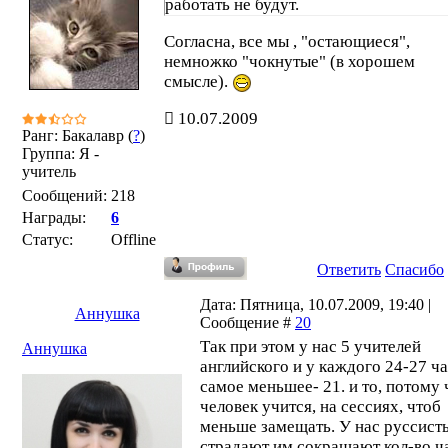
работать не будут.
Согласна, все мы , "остающиеся",
немножко "чокнутые" (в хорошем
смысле).
10.07.2009
Ранг: Бакалавр (
?
)
Группа: Я -
учитель
Сообщений:
218
Награды:
6
Статус:
Offline
Ответить
Спасибо
Дата: Пятница, 10.07.2009, 19:40 |
Аннушка
Сообщение #
20
Так при этом у нас 5 учителей
Аннушка
английского и у каждого 24-27 ча
самое меньшее- 21. и то, потому 
человек учится, на сессиях, чтоб
меньше замещать. У нас руссист
страдают им сокращают кол-во ч