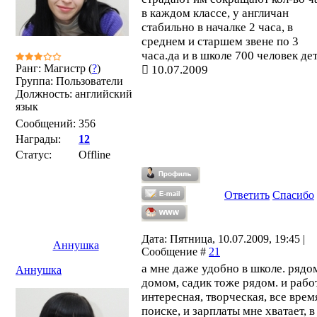
в каждом классе, у англичан
стабильно в началке 2 часа, в
среднем и старшем звене по 3
часа.да и в школе 700 человек де
Ранг: Магистр (
?
)
10.07.2009
Группа: Пользователи
Должность: английский
язык
Сообщений:
356
Награды:
12
Статус:
Offline
Ответить
Спасибо
Дата: Пятница, 10.07.2009, 19:45 |
Аннушка
Сообщение #
21
а мне даже удобно в школе. рядо
Аннушка
домом, садик тоже рядом. и рабо
интересная, творческая, все врем
поиске, и зарплаты мне хватает, в