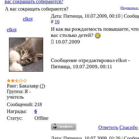
вас сокращать собираются?
А вас сокращать собираются?
[
Подписаться 
Дата: Пятница, 10.07.2009, 00:10 | Сооб
elkot
#
16
И как вы рождаемость повышаете, что
elkot
вас столько детей?
10.07.2009
Сообщение отредактировал
elkot
-
Пятница, 10.07.2009, 00:11
Ранг: Бакалавр (
?
)
Группа: Я -
учитель
Сообщений:
218
Награды:
6
Статус:
Offline
Ответить
Спасибо
Дата: Пятница, 10.07.2009, 01:26 | Сооб