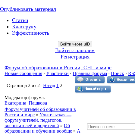
Опубликовать материал
Статьи
Классруку
Эффективность
Войти через uID
Войти с паролем
Регистрация
Форум об образовании в России, СНГ и мире
Новые сообщения
·
Участники
·
Правила форума
·
Поиск
·
RS
Страница
2
из
2
Назад
1
2
Модератор форума:
Екатерина_Пашкова
Форум учителей об образовании в
России и мире
»
Учительская —
форум учителей, педагогов,
воспитателей и родителей
»
Об
образовании и обучении вообще
»
А