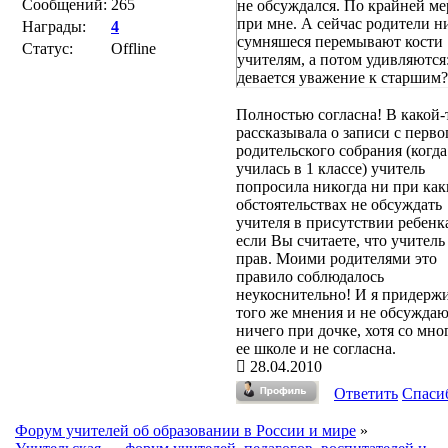
Сообщений:
265
не обсуждался. По крайней ме
при мне. А сейчас родители н
Награды:
4
сумняшеся перемывают кости
Статус:
Offline
учителям, а потом удивляются:
девается уважение к старшим?
Полностью согласна! В какой-
рассказывала о записи с перво
родительского собрания (когда
училась в 1 классе) учитель
попросила никогда ни при как
обстоятельствах не обсуждать
учителя в присутствии ребенк
если Вы считаете, что учитель
прав. Моими родителями это
правило соблюдалось
неукоснительно! И я придерж
того же мнения и не обсужда
ничего при дочке, хотя со мно
ее школе и не согласна.
28.04.2010
Ответить
Спаси
Форум учителей об образовании в России и мире
»