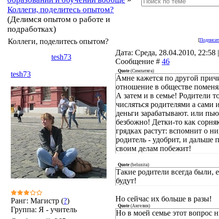
Коллеги, поделитесь опытом?
(Делимся опытом о работе и
подработках)
Коллеги, поделитесь опытом?
[
Подписат
Дата: Среда, 28.04.2010, 22:58 |
tesh73
Сообщение #
46
Quote
(
Симпатяга
)
tesh73
Амне кажется по другой прич
отношение в обществе поменя
А затем и в семье! Родители т
числяться родителями а сами 
деньги зарабатывают. или пью
безбожно! Детки-то как сорня
грядках растут: вспомнит о ни
родитель - удобрит, и дальше 
своим делам побежит!
Quote
(
belunita
)
Такие родители всегда были, е
будут!
Но сейчас их больше в разы!
Ранг: Магистр (
?
)
Quote
(
Ангелин
)
Группа: Я - учитель
Но в моей семье этот вопрос 