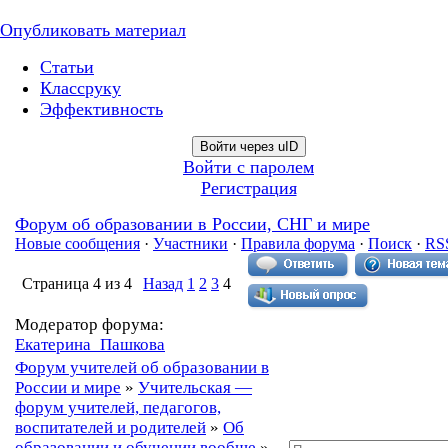
Опубликовать материал
Статьи
Классруку
Эффективность
Войти через uID
Войти с паролем
Регистрация
Форум об образовании в России, СНГ и мире
Новые сообщения
·
Участники
·
Правила форума
·
Поиск
·
RS
Страница
4
из
4
Назад
1
2
3
4
Модератор форума:
Екатерина_Пашкова
Форум учителей об образовании в
России и мире
»
Учительская —
форум учителей, педагогов,
воспитателей и родителей
»
Об
образовании и обучении вообще
»