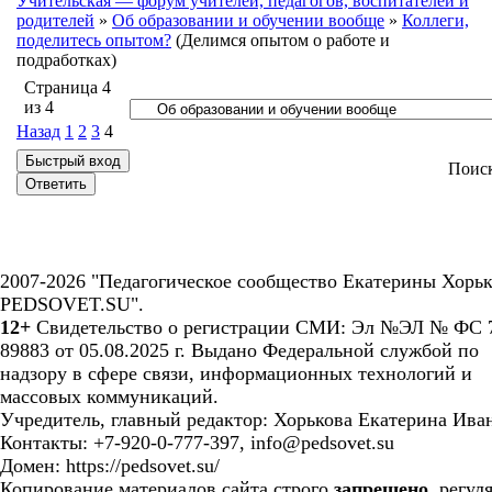
Учительская — форум учителей, педагогов, воспитателей и
родителей
»
Об образовании и обучении вообще
»
Коллеги,
поделитесь опытом?
(Делимся опытом о работе и
подработках)
Страница
4
из
4
Назад
1
2
3
4
Поис
2007-2026 "Педагогическое сообщество Екатерины Хорьк
PEDSOVET.SU".
12+
Свидетельство о регистрации СМИ: Эл №ЭЛ № ФС 7
89883 от 05.08.2025 г. Выдано Федеральной службой по
надзору в сфере связи, информационных технологий и
массовых коммуникаций.
Учредитель, главный редактор: Хорькова Екатерина Ива
Контакты: +7-920-0-777-397, info@pedsovet.su
Домен: https://pedsovet.su/
Копирование материалов сайта строго
запрещено
, регул