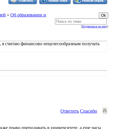
лей
»
Об образовании и
[
Подписаться на тему
]
, я считаю финансово нецелесообразным получать
Ответить
Спасибо
кже право преподавать в университете, а еще часы