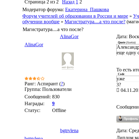
Страница
2
из
2
Назад
1
2
Модератор форума:
Екатерина_Пашкова
Форум учителей об образовании в России и мире
»
Уч
обучении вообще
»
Магистратура....а что после?
(маги
Магистратура....а что после?
AlinaGor
Дата: Воск
Quote
(
Asetra
)
AlinaGor
Александр
еще одну 
То есть ит
Code
уже
Ранг: Аспирант (
?
)
3?
Группа: Пользователи
04.11.20
Сообщений:
830
Награды:
9
Сообщени
Статус:
Offline
bgtrvlena
Дата: Сред
Диплом ма
bgtrvlena