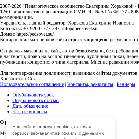
2007-2026 "Педагогическое сообщество Екатерины Хорьковой 
12+
Свидетельство о регистрации СМИ: Эл №ЭЛ № ФС 77 - 89883
коммуникаций.
Учредитель, главный редактор: Хорькова Екатерина Ивановна
Контакты: +7-920-0-777-397, info@pedsovet.su
Домен: https://pedsovet.su/
Копирование материалов сайта строго
запрещено
, регулярно от
Отправляя материал на сайт, автор безвозмездно, без требовани
в частности, право на воспроизведение, публичный показ, перево
публикации конкретного типа материала. Мнение редакции может
Для подтверждения подлинности выданных сайтом документов с
Хостинг от
uCoz
Пользовательское соглашение
|
Контакты, реквизиты
|
Баннеры
|
Опубликовать урок
Опубликовать статью
Дать объявление
Частые вопросы
О работе с сайтом
Наш сайт использует cookies, включая
Мы используем cookie.
сервисы веб-аналитики (файлы с данными о