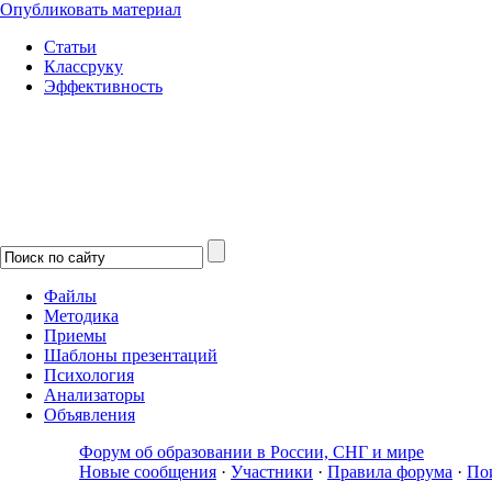
Опубликовать материал
Статьи
Классруку
Эффективность
Файлы
Методика
Приемы
Шаблоны презентаций
Психология
Анализаторы
Объявления
Форум об образовании в России, СНГ и мире
Новые сообщения
·
Участники
·
Правила форума
·
По