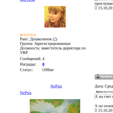
прослушан
15.10.20
Ранг: Дошколенок (
?
)
Группа: Зарегистрированные
Должность: заместитель директора по
УВР
Сообщений:
4
Награды:
0
Статус:
Offline
NePsix
Дата: Сред
Цитата
bgtrvlen
NePsix
А на счет
А по осно
15.10.20