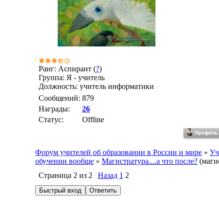
Ранг: Аспирант (
?
)
Группа: Я - учитель
Должность: учитель информатики
Сообщений:
879
Награды:
26
Статус:
Offline
Форум учителей об образовании в России и мире
»
Уч
обучении вообще
»
Магистратура....а что после?
(маги
Страница
2
из
2
Назад
1
2