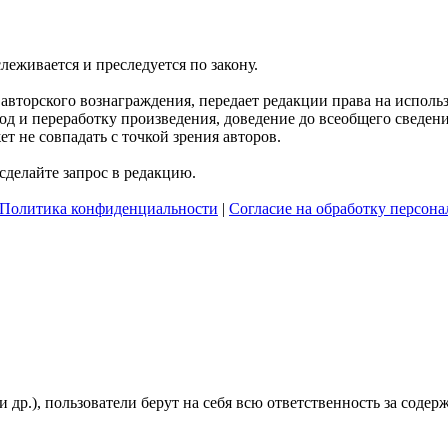
слеживается и преследуется по закону.
я авторского вознаграждения, передает редакции права на испол
д и переработку произведения, доведение до всеобщего сведения 
 не совпадать с точкой зрения авторов.
делайте запрос в редакцию.
Политика конфиденциальности
|
Согласие на обработку персон
и др.), пользователи берут на себя всю ответственность за сод