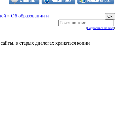
лей
»
Об образовании и
[
Подписаться на тему
]
сайты, в старых диалогах храняться копии