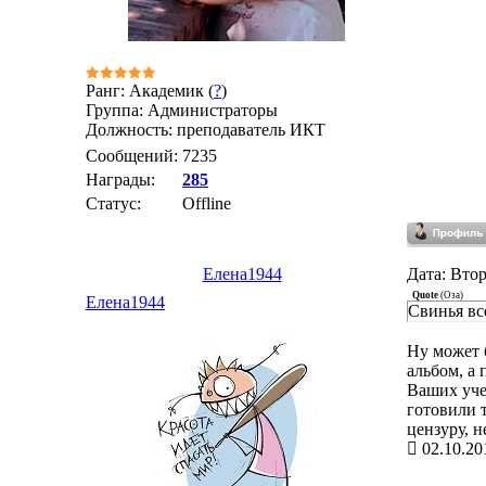
Ранг: Академик (
?
)
Группа: Администраторы
Должность: преподаватель ИКТ
Сообщений:
7235
Награды:
285
Статус:
Offline
Елена1944
Дата: Втор
Quote
(
Оза
)
Елена1944
Свинья все
Ну может 
альбом, а 
Ваших уче
готовили т
цензуру, н
02.10.20