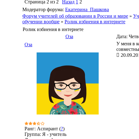
Страница
2
из
2
Назад
1
2
Модератор форума:
Екатерина_Пашкова
Форум учителей об образовании в России и мире
»
Уч
обучении вообще
»
Ролик избиения в интернете
Ролик избиения в интернете
Оза
Дата: Четв
У меня в 
Оза
совместных
20.09.20
Ранг: Аспирант (
?
)
Группа: Я - учитель