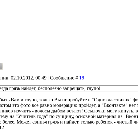
ник, 02.10.2012, 00:49 | Сообщение #
18
гда грязь найдет, бесполезно запрещать, глупо!
быть Вам и глупо, только Вы попробуйте в "Одноклассниках" фо
потом это фото все равно модерацию пройдет, а "Вконтакте" нет 
ников изучить - волосы дыбом встают! Ссылочки могу кинуть, в
ему на "Учитель года" по суициду, основной материал из "Вконта
е более. Может свинья грязь и найдет, только ребенок - чистый 
12