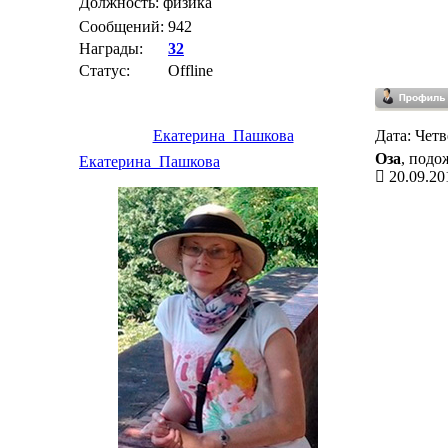
Должность: физика
Сообщений:
942
Награды:
32
Статус:
Offline
Екатерина_Пашкова
Дата: Четв
Оза
, подо
Екатерина_Пашкова
20.09.20