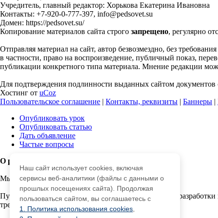
Учредитель, главный редактор: Хорькова Екатерина Ивановна
Контакты: +7-920-0-777-397, info@pedsovet.su
Домен: https://pedsovet.su/
Копирование материалов сайта строго
запрещено
, регулярно от
Отправляя материал на сайт, автор безвозмездно, без требовани
в частности, право на воспроизведение, публичный показ, перево
публикации конкретного типа материала. Мнение редакции может
Для подтверждения подлинности выданных сайтом документов с
Хостинг от
uCoz
Пользовательское соглашение
|
Контакты, реквизиты
|
Баннеры
|
Опубликовать урок
Опубликовать статью
Дать объявление
Частые вопросы
О работе с сайтом
Наш сайт использует cookies, включая
Мы используем cookie.
сервисы веб-аналитики (файлы с данными о
прошлых посещениях сайта). Продолжая
Публикуя материалы на сайте (комментарии, статьи, разработки 
пользоваться сайтом, вы соглашаетесь с
третьми лицами.
1. Политика использования cookies
,