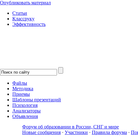
Опубликовать материал
Статьи
Классруку
Эффективность
Файлы
Методика
Приемы
Шаблоны презентаций
Психология
Анализаторы
Объявления
Форум об образовании в России, СНГ и мире
Новые сообщения
·
Участники
·
Правила форума
·
По