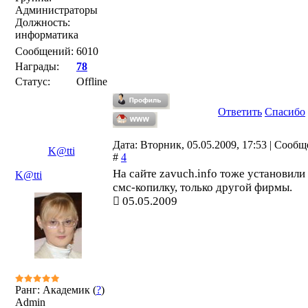
Администраторы
Должность:
информатика
Сообщений:
6010
Награды:
78
Статус:
Offline
Ответить
Спасибо
Дата: Вторник, 05.05.2009, 17:53 | Сооб
K@tti
#
4
На сайте zavuch.info тоже установили
K@tti
смс-копилку, только другой фирмы.
05.05.2009
Ранг: Академик (
?
)
Admin