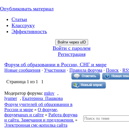
Опубликовать материал
Статьи
Классруку
Эффективность
Войти через uID
Войти с паролем
Регистрация
Форум об образовании в России, СНГ и мире
Новые сообщения
·
Участники
·
Правила форума
·
Поиск
·
RS
Страница
1
из
1
1
Модератор форума:
milov
,
lyumer
,
Екатерина_Пашкова
Форум учителей об образовании в
России и мире
»
О форуме,
форумчанах и сайте
»
Работа форума
и сайта. Замечания и предложения.
»
Электронная смс-копилка сайта