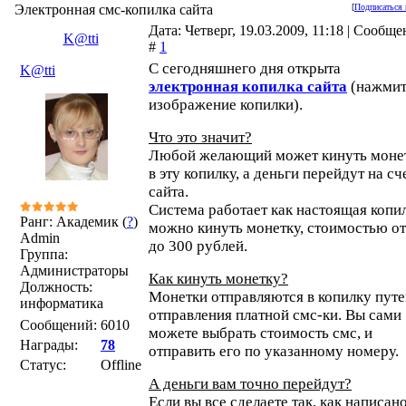
Электронная смс-копилка сайта
[
Подписаться 
Дата: Четверг, 19.03.2009, 11:18 | Сообщ
K@tti
#
1
С сегодняшнего дня открыта
K@tti
электронная копилка сайта
(нажмит
изображение копилки).
Что это значит?
Любой желающий может кинуть моне
в эту копилку, а деньги перейдут на сч
сайта.
Система работает как настоящая копил
Ранг: Академик (
?
)
можно кинуть монетку, стоимостью от
Admin
до 300 рублей.
Группа:
Администраторы
Как кинуть монетку?
Должность:
Монетки отправляются в копилку пут
информатика
отправления платной смс-ки. Вы сами
Сообщений:
6010
можете выбрать стоимость смс, и
Награды:
78
отправить его по указанному номеру.
Статус:
Offline
А деньги вам точно перейдут?
Если вы все сделаете так, как написано