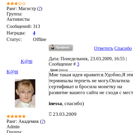
Ранг: Магистр (
?
)
Группа:
Активисты
Сообщений:
313
Награды:
4
Статус:
Offline
Ответить
Спасибо
Дата: Понедельник, 23.03.2009, 16:55 |
K@tti
Сообщение #
3
Quote
(
inessa
)
K@tti
Мне такая идея нравится.Удобно,Я эт
терминалы терпеть не могу.Оплатила
сертификат и бросила монетку на
развитие вашего сайта не сходя с мест
inessa
, спасибо)
23.03.2009
Ранг: Академик (
?
)
Admin
Группа: