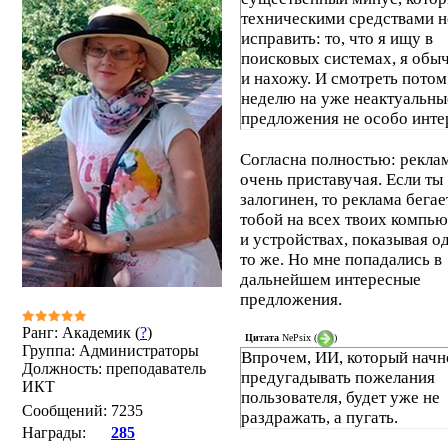
техническими средствами н
исправить: то, что я ищу в
поисковых системах, я обы
и нахожу. И смотреть потом
неделю на уже неактуальны
предложения не особо инте
Согласна полностью: рекла
очень приставучая. Если ты
залогинен, то реклама бегае
тобой на всех твоих компь
и устройствах, показывая о
то же. Но мне попадались в
дальнейшем интересные
предложения.
Ранг: Академик (
?
)
Цитата
NePsix
(
)
Группа: Администраторы
Впрочем, ИИ, который начн
Должность: преподаватель
предугадывать пожелания
ИКТ
пользователя, будет уже не
Сообщений:
7235
раздражать, а пугать.
Награды:
285