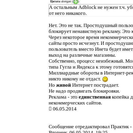
Цитата
alsergast
(
)
А остальным Adblock не нужен т.ч. у
от него никакого.
Нет. Это не так. Простодушный польз
блокирует ненавистную рекламу. Это 
Через некоторое время некоммерческ
сайты просто исчезнут. И простодуш
пользователь вместо Инета будет имет
выход на различные магазины.
Собственно, процесс неизбежный. Мо
типа Гугла и Яндекса к этому готовятс
Миллиардные обороты в Интернет-ре
никто никому не отдаст.
Но
живой
Интернет пострадает.
Не надо продвигать блокировки.
Реклама - это
единственная
копейка д
некоммерческих сайтов.
06.05.2014
Сообщение отредактировал
Практик
-
Вторник, 06.05.2014, 19:25