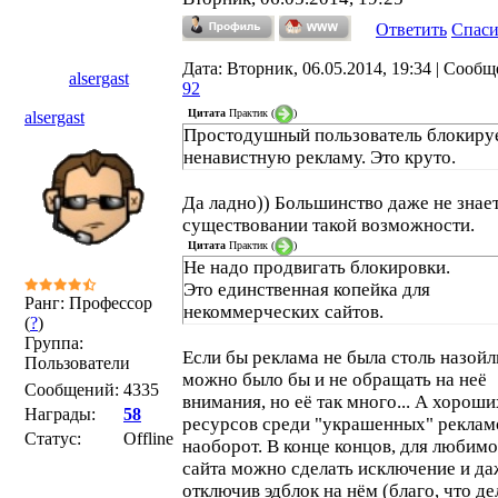
Ответить
Спас
Дата: Вторник, 06.05.2014, 19:34 | Сообщ
alsergast
92
Цитата
Практик
(
)
alsergast
Простодушный пользователь блокиру
ненавистную рекламу. Это круто.
Да ладно)) Большинство даже не знает
существовании такой возможности.
Цитата
Практик
(
)
Не надо продвигать блокировки.
Это единственная копейка для
Ранг: Профессор
некоммерческих сайтов.
(
?
)
Группа:
Если бы реклама не была столь назойл
Пользователи
можно было бы и не обращать на неё
Сообщений:
4335
внимания, но её так много... А хороши
Награды:
58
ресурсов среди "украшенных" реклам
Статус:
Offline
наоборот. В конце концов, для любим
сайта можно сделать исключение и да
отключив эдблок на нём (благо, что де