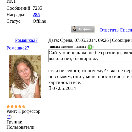
ИКТ
Сообщений:
7235
Награды:
285
Статус:
Offline
Ответить
Спас
Ромашка27
Дата: Среда, 07.05.2014, 09:26 | Сообщен
Цитата
Екатерина_Пашкова
(
)
Ромашка27
Сайту очень даже не без разницы, вк
вы или нет, блокировку
если не секрет, то почему? я же не пе
по ссылям, они у меня просто висят в 
картинок и все.
07.05.2014
Ранг: Профессор
(
?
)
Группа:
Пользователи