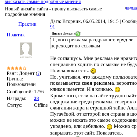
высказать самые подробные мнения
Новый дизайн сайта - прошу высказать самые
[
Подписа
подробные мнения
Дата: Вторник, 06.05.2014, 19:15 | Сообщ
Практик
91
Цитата
alsergast
(
)
Практик
Те, кого реклама раздражает, вряд ли
переходят по ссылкам
Не соглашусь. Мне реклама не нравит
специально ходить по ссылкам не буду
Поисковики есть.
Ранг: Доцент (
?
)
Но, учитывая, что каждому пользоват
Группа:
показывается
своя реклама,
вероятно
Пользователи
кликов имеется. И я кликаю.
Сообщений:
1256
Кроме того, если на сайте трудно найт
Награды:
28
содержание среди рекламы, тизерок о
Статус:
Offline
сжигании жира и страшной тайне Алл
Пугачёвой, от которой вся страна в шо
можно не искать это самое содержани
украдено, или дебильно.
Можно ср
закрывать этот сайт. Показатель.