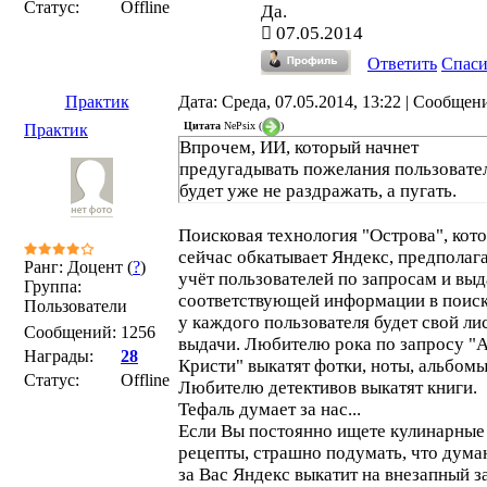
Статус:
Offline
Да.
07.05.2014
Ответить
Спас
Практик
Дата: Среда, 07.05.2014, 13:22 | Сообщен
Цитата
NePsix
(
)
Практик
Впрочем, ИИ, который начнет
предугадывать пожелания пользовател
будет уже не раздражать, а пугать.
Поисковая технология "Острова", кот
сейчас обкатывает Яндекс, предполаг
Ранг: Доцент (
?
)
учёт пользователей по запросам и вы
Группа:
соответствующей информации в поиске
Пользователи
у каждого пользователя будет свой ли
Сообщений:
1256
выдачи. Любителю рока по запросу "А
Награды:
28
Кристи" выкатят фотки, ноты, альбомы
Статус:
Offline
Любителю детективов выкатят книги.
Тефаль думает за нас...
Если Вы постоянно ищете кулинарные
рецепты, страшно подумать, что дум
за Вас Яндекс выкатит на внезапный з