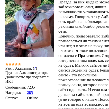
Правда, за них Яндекс може
заблокировать сайт, лишив
возможности устанавливать
рекламу. Говорят, что у Ад
есть прайс на неблокирован
рекламы какой-либо реклам
сети.
Конечно, пользователю выб
пользоваться ли такими си
или нет, я в этом не вижу ни
плохого - я тоже пользовате
согласна с
Практиком
. Ско
интернета в том виде, как се
не будет. Мелких сайтов не 
Ранг: Академик (
?
)
сайтов людей не будет. Рекл
Группа: Администраторы
сайте - это посильное
Должность: преподаватель
пожертвование пользовател
ИКТ
пользу сайта, которое позво
Сообщений:
7235
сайт содержать. И если плат
Награды:
285
деньги за сайт, который нра
Статус:
Offline
(я не говорю о нашем Педсо
не всегда есть возможность