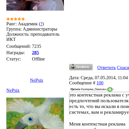
Ранг: Академик (
?
)
Группа: Администраторы
Должность: преподаватель
ИКТ
Сообщений:
7235
Награды:
285
Статус:
Offline
Ответить
Спас
Дата: Среда, 07.05.2014, 11:04 
NePsix
Сообщение #
100
Цитата
Екатерина_Пашкова
(
)
NePsix
это контекстная реклама с 
предпочтений пользователя
есть то, что вы искали в по
системах, вам и рекламируе
Меня контекстная реклама