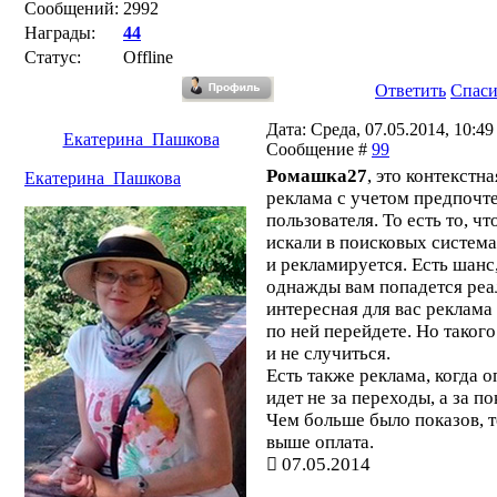
Сообщений:
2992
Награды:
44
Статус:
Offline
Ответить
Спас
Дата: Среда, 07.05.2014, 10:49 
Екатерина_Пашкова
Сообщение #
99
Ромашка27
, это контекстна
Екатерина_Пашкова
реклама с учетом предпочт
пользователя. То есть то, чт
искали в поисковых система
и рекламируется. Есть шанс
однажды вам попадется реа
интересная для вас реклама
по ней перейдете. Но таког
и не случиться.
Есть также реклама, когда о
идет не за переходы, а за по
Чем больше было показов, 
выше оплата.
07.05.2014