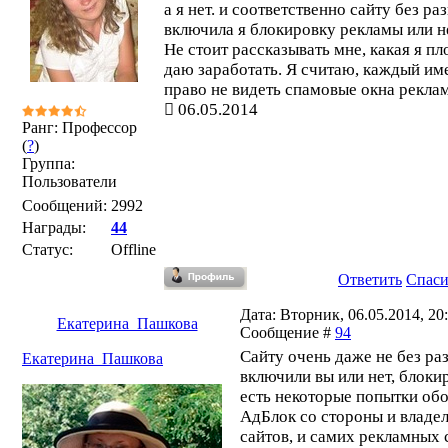
а я нет. и соответственно сайту без ра
включила я блокировку рекламы или н
Не стоит рассказывать мне, какая я пл
даю заработать. Я считаю, каждый им
право не видеть спамовые окна рекла
06.05.2014
Ранг: Профессор
(
?
)
Группа:
Пользователи
Сообщений:
2992
Награды:
44
Статус:
Offline
Ответить
Спас
Дата: Вторник, 06.05.2014, 20:
Екатерина_Пашкова
Сообщение #
94
Сайту очень даже не без ра
Екатерина_Пашкова
включили вы или нет, блоки
есть некоторые попытки об
АдБлок со стороны и владе
сайтов, и самих рекламных 