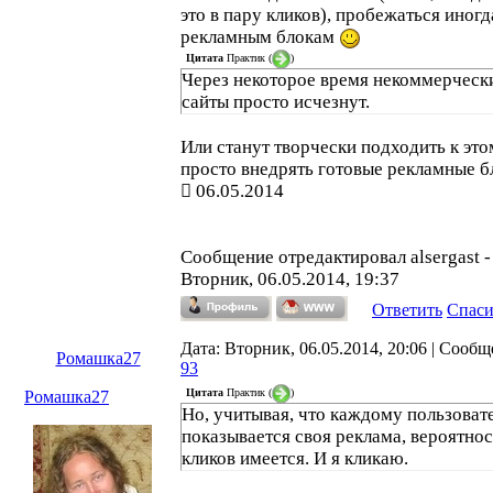
это в пару кликов), пробежаться иногд
рекламным блокам
Цитата
Практик
(
)
Через некоторое время некоммерческ
сайты просто исчезнут.
Или станут творчески подходить к этом
просто внедрять готовые рекламные б
06.05.2014
Сообщение отредактировал
alsergast
-
Вторник, 06.05.2014, 19:37
Ответить
Спас
Дата: Вторник, 06.05.2014, 20:06 | Сообщ
Ромашка27
93
Цитата
Практик
(
)
Ромашка27
Но, учитывая, что каждому пользоват
показывается своя реклама, вероятнос
кликов имеется. И я кликаю.