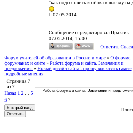
"как подготовить котёнка к выезду на 
07.05.2014
Сообщение отредактировал
Практик
-
07.05.2014, 15:00
Ответить
Спас
Форум учителей об образовании в России и мире
»
О форуме,
форумчанах и сайте
»
Работа форума и сайта. Замечания и
предложения.
»
Новый дизайн сайта - прошу высказать самые
подробные мнения
Страница
7
из
7
Назад
1
2
…
5
6
7
Поис