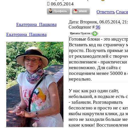
06.05.2014
Ответить
Спас
Дата: Вторник, 06.05.2014, 21:
Екатерина_Пашкова
Сообщение #
96
Цитата
Практик
(
)
Екатерина_Пашкова
Готовые блоки - это индустр
Вставить код на страничку
просто. Получить прямые з
от рекламодателей с творч
исполнением - практически
невозможно. Для сайта с
посещением менее 50000 в 
нереально.
У нас как раз один сайт,
небольшой, в подвале есть 
- забанили. Разговаривать
бесполезно и просто не с ке
якобы накрутили клики, да 
него не заходили больше ме
какие клики! Восстановлен