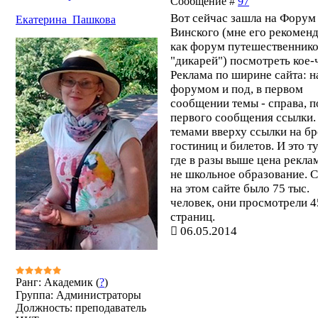
Сообщение #
97
Вот сейчас зашла на Форум
Екатерина_Пашкова
Винского (мне его рекомен
как форум путешественнико
"дикарей") посмотреть кое-
Реклама по ширине сайта: н
форумом и под, в первом
сообщении темы - справа, п
первого сообщения ссылки.
темами вверху ссылки на б
гостиниц и билетов. И это т
где в разы выше цена рекла
не школьное образование. 
на этом сайте было 75 тыс.
человек, они просмотрели 4
страниц.
06.05.2014
Ранг: Академик (
?
)
Группа: Администраторы
Должность: преподаватель