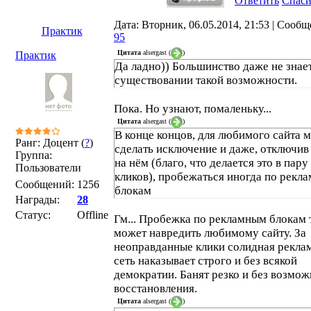
Ответить
Спас
Дата: Вторник, 06.05.2014, 21:53 | Сообщ
Практик
95
Цитата
alsergast
(
)
Практик
Да ладно)) Большинство даже не знае
существовании такой возможности.
Пока. Но узнают, помаленьку...
Цитата
alsergast
(
)
В конце концов, для любимого сайта 
Ранг: Доцент (
?
)
сделать исключение и даже, отключив
Группа:
на нём (благо, что делается это в пару
Пользователи
кликов), пробежаться иногда по рекл
Сообщений:
1256
блокам
Награды:
28
Статус:
Offline
Гм... Пробежка по рекламным блокам
может навредить любимому сайту. За
неоправданные клики солидная рекла
сеть наказывает строго и без всякой
демократии. Банят резко и без возмо
восстановления.
Цитата
alsergast
(
)