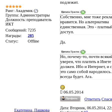
подлежит.
Ранг: Академик (
?
)
Цитата
Практик
(
)
Группа: Администраторы
Собственно, мне тоже рекл
Должность: преподаватель
нравится. Но альтернатива
ИКТ
единственная. Это - платны
Сообщений:
7235
доступ.
Награды:
285
Статус:
Offline
Да.
Цитата
Практик
(
)
Но, почему-то, почти всяки
уверен, что платить в Инете
должен. Ибо и Интернет, и с
это само собой народилось.
всегда будет. Ага.
06.05.2014
Ответить
Спас
Дата: Вторник, 06.05.2014, 22:
Екатерина_Пашкова