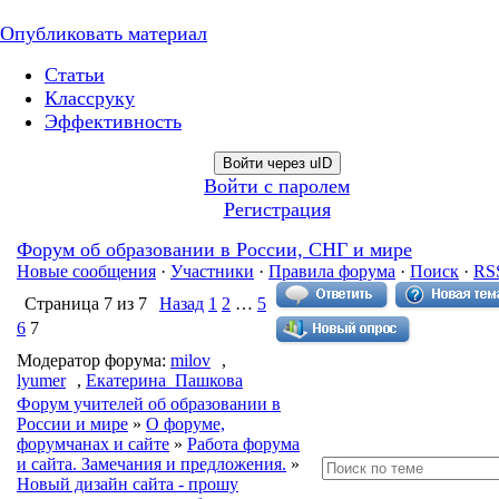
Опубликовать материал
Статьи
Классруку
Эффективность
Войти через uID
Войти с паролем
Регистрация
Форум об образовании в России, СНГ и мире
Новые сообщения
·
Участники
·
Правила форума
·
Поиск
·
RS
Страница
7
из
7
Назад
1
2
…
5
6
7
Модератор форума:
milov
,
lyumer
,
Екатерина_Пашкова
Форум учителей об образовании в
России и мире
»
О форуме,
форумчанах и сайте
»
Работа форума
и сайта. Замечания и предложения.
»
Новый дизайн сайта - прошу