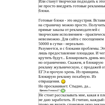
Или станут творчески подходить к это
не просто внедрять готовые рекламны
блоки.
Готовые блоки - это индустрия. Встави
на страничку можно просто. Получит
прямые заказы от рекламодателей с
творческим исполнением - практичес
невозможно. Для сайта с посещением
50000 в сутки - нереально.
Разумеется, и с блоками проблемы. Эт
лишь предоставление площадки. И чег
крутить будут... Блокировать дрянь м
но ограниченно. Скажем, я блокирую
рекламу жульническую, с продажей о
ЕГЭ и прочую хрень. Из принципа.
Блокирую рекламу похабную. Из
отвращения.
Но проскакивает. Стыдно, да...
Цитата
Ромашка27
(
)
Не стоит рассказывать мне, какая я пл
не даю заработать. Я считаю, каждый
право не видеть спамовые окна рекла