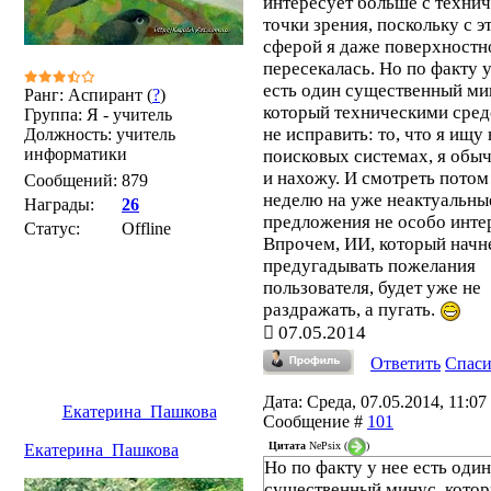
интересует больше с техни
точки зрения, поскольку с э
сферой я даже поверхностн
пересекалась. Но по факту у
есть один существенный ми
Ранг: Аспирант (
?
)
который техническими сре
Группа: Я - учитель
не исправить: то, что я ищу 
Должность: учитель
информатики
поисковых системах, я обы
и нахожу. И смотреть потом
Сообщений:
879
неделю на уже неактуальны
Награды:
26
предложения не особо инте
Статус:
Offline
Впрочем, ИИ, который начн
предугадывать пожелания
пользователя, будет уже не
раздражать, а пугать.
07.05.2014
Ответить
Спас
Дата: Среда, 07.05.2014, 11:07 
Екатерина_Пашкова
Сообщение #
101
Цитата
NePsix
(
)
Екатерина_Пашкова
Но по факту у нее есть один
существенный минус, кото