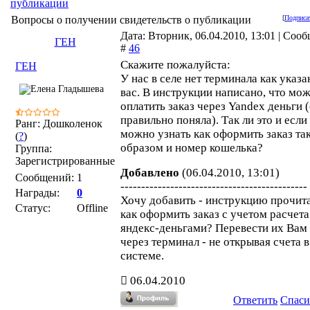
публикации
Вопросы о получении свидетельств о публикации
[
Подписат
Дата: Вторник, 06.04.2010, 13:01 | Соо
ГЕН
#
46
Скажите пожалуйста:
ГЕН
У нас в селе нет терминала как указа
вас. В инструкции написано, что мо
оплатить заказ через Yandex деньги (
правильно поняла). Так ли это и если 
Ранг: Дошколенок
можно узнать как оформить заказ та
(
?
)
образом и номер кошелька?
Группа:
Зарегистрированные
Добавлено
(06.04.2010, 13:01)
Сообщений:
1
---------------------------------------------
Награды:
0
Хочу добавить - инструкцию прочита
Статус:
Offline
как оформить заказ с учетом расчета
яндекс-деньгами? Перевести их Вам 
через терминал - не открывая счета в
системе.
06.04.2010
Ответить
Спаси