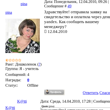
Дата: Понедельник, 12.04.2010, 09:26 |
pina
Сообщение #
49
Здравствуйте! отправила заявку на
pina
свидетельство и оплатила через ден
yandex. Как сообщить вашему
менеджеру?
12.04.2010
Ранг: Дошколенок (
?
)
Группа: Я - учитель
Сообщений:
4
Награды:
0
Статус:
Offline
Ответить
Спаси
K@tti
Дата: Среда, 14.04.2010, 17:28 | Сообщен
Quote
(
pina
)
K@tti