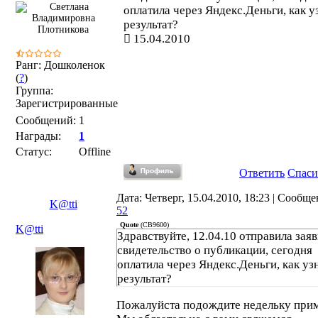
оплатила через Яндекс.Деньги, как у
результат?
15.04.2010
Ранг: Дошколенок
(
?
)
Группа:
Зарегистрированные
Сообщений:
1
Награды:
1
Статус:
Offline
Ответить
Спаси
Дата: Четверг, 15.04.2010, 18:23 | Сообще
K@tti
52
Quote
(
СВ9600
)
K@tti
Здравствуйте, 12.04.10 отправила заяв
свидетельство о публикации, сегодня
оплатила через Яндекс.Деньги, как уз
результат?
Пожалуйста подождите недельку при