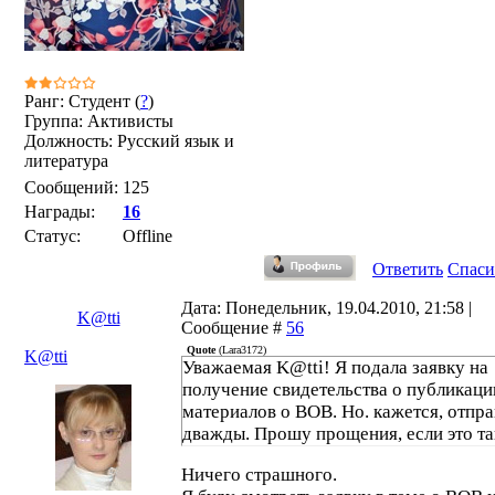
Ранг: Студент (
?
)
Группа: Активисты
Должность: Русский язык и
литература
Сообщений:
125
Награды:
16
Статус:
Offline
Ответить
Спаси
Дата: Понедельник, 19.04.2010, 21:58 |
K@tti
Сообщение #
56
Quote
(
Lara3172
)
K@tti
Уважаемая K@tti! Я подала заявку на
получение свидетельства о публикаци
материалов о ВОВ. Но. кажется, отпр
дважды. Прошу прощения, если это та
Ничего страшного.