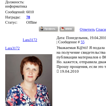
Должность:
информатика
Сообщений:
6010
Награды:
78
Статус:
Offline
Ответить
Спаси
Дата: Понедельник, 19.04.2010
Lara3172
| Сообщение #
55
Уважаемая K@tti! Я подала 
Lara3172
на получение свидетельства
публикации материалов о В
Но. кажется, отправила два
Прошу прощения, если это т
19.04.2010