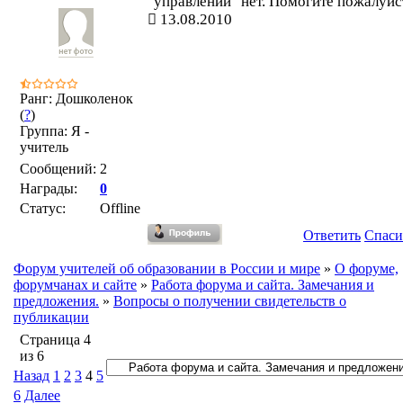
"управлении" нет. Помогите пожалуйс
13.08.2010
Ранг: Дошколенок
(
?
)
Группа: Я -
учитель
Сообщений:
2
Награды:
0
Статус:
Offline
Ответить
Спаси
Форум учителей об образовании в России и мире
»
О форуме,
форумчанах и сайте
»
Работа форума и сайта. Замечания и
предложения.
»
Вопросы о получении свидетельств о
публикации
Страница
4
из
6
Назад
1
2
3
4
5
6
Далее