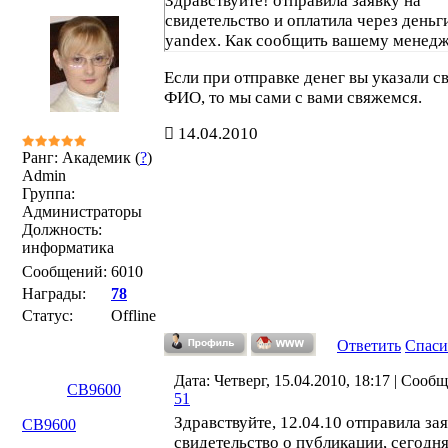
Здравствуйте! отправила заявку на
свидетельство и оплатила через деньг
yandex. Как сообщить вашему менед
Если при отправке денег вы указали с
ФИО, то мы сами с вами свяжемся.
14.04.2010
Ранг: Академик (
?
)
Admin
Группа:
Администраторы
Должность:
информатика
Сообщений:
6010
Награды:
78
Статус:
Offline
Ответить
Спаси
Дата: Четверг, 15.04.2010, 18:17 | Сооб
СВ9600
51
Здравствуйте, 12.04.10 отправила за
СВ9600
свидетельство о публикации, сегодн