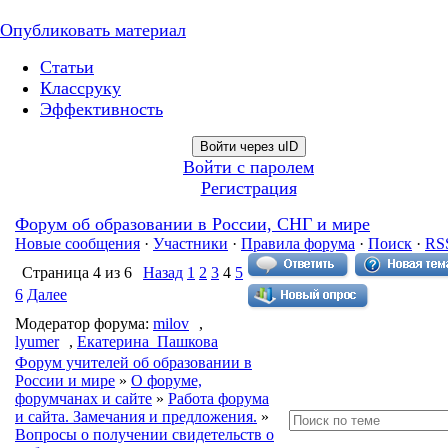
Опубликовать материал
Статьи
Классруку
Эффективность
Войти через uID
Войти с паролем
Регистрация
Форум об образовании в России, СНГ и мире
Новые сообщения
·
Участники
·
Правила форума
·
Поиск
·
RS
Страница
4
из
6
Назад
1
2
3
4
5
6
Далее
Модератор форума:
milov
,
lyumer
,
Екатерина_Пашкова
Форум учителей об образовании в
России и мире
»
О форуме,
форумчанах и сайте
»
Работа форума
и сайта. Замечания и предложения.
»
Вопросы о получении свидетельств о