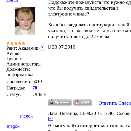
Подскажите пожалуйста что нужно сд
что бы получить свидетельства в
электронном виде?
Хотя бы следовать инструкции - в ней
указано, что эл. свидетельства пока м
получить только до 22 числа.
23.07.2010
Ранг: Академик (
?
)
Admin
Группа:
Администраторы
Должность:
информатика
Сообщений:
6010
Награды:
78
Статус:
Offline
Ответить
Спаси
Дата: Пятница, 13.08.2010, 17:40 | Сообщ
snegok
60
Не могу найти интернет-магазин на са
snegok