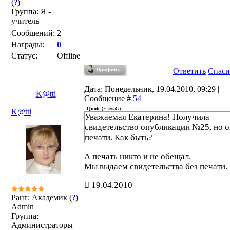
(
?
)
Группа: Я -
учитель
Сообщений:
2
Награды:
0
Статус:
Offline
Ответить
Спаси
Дата: Понедельник, 19.04.2010, 09:29 |
K@tti
Сообщение #
54
Quote
(
ЕленаG
)
K@tti
Уважаемая Екатерина! Получила
свидетельство опубликации №25, но о
печати. Как быть?
А печать никто и не обещал.
Мы выдаем свидетельства без печати.
19.04.2010
Ранг: Академик (
?
)
Admin
Группа:
Администраторы