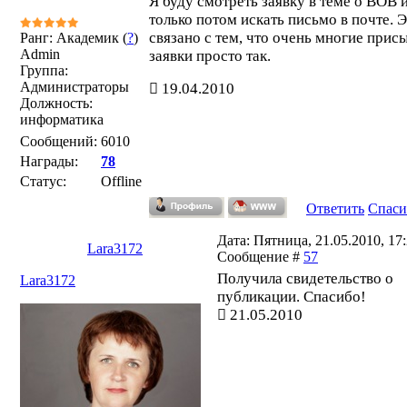
Я буду смотреть заявку в теме о ВОВ 
только потом искать письмо в почте. 
связано с тем, что очень многие прис
Ранг: Академик (
?
)
Admin
заявки просто так.
Группа:
Администраторы
19.04.2010
Должность:
информатика
Сообщений:
6010
Награды:
78
Статус:
Offline
Ответить
Спаси
Дата: Пятница, 21.05.2010, 17:
Lara3172
Сообщение #
57
Получила свидетельство о
Lara3172
публикации. Спасибо!
21.05.2010