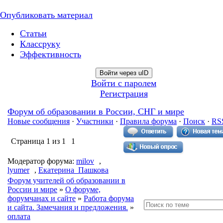
Опубликовать материал
Статьи
Классруку
Эффективность
Войти через uID
Войти с паролем
Регистрация
Форум об образовании в России, СНГ и мире
Новые сообщения
·
Участники
·
Правила форума
·
Поиск
·
RS
Страница
1
из
1
1
Модератор форума:
milov
,
lyumer
,
Екатерина_Пашкова
Форум учителей об образовании в
России и мире
»
О форуме,
форумчанах и сайте
»
Работа форума
и сайта. Замечания и предложения.
»
оплата