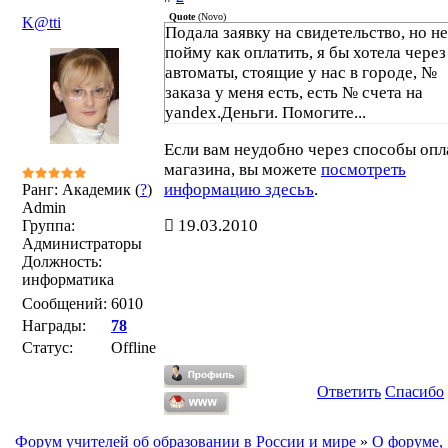
Quote
(
Novo
)
K@tti
Подала заявку на свидетельство, но не
пойму как оплатить, я бы хотела через
автоматы, стоящие у нас в городе, №
заказа у меня есть, есть № счета на
yandex.Деньги. Помогите...
Если вам неудобно через способы опл
магазина, вы можете
посмотреть
информацию здесьъ
.
Ранг: Академик (
?
)
Admin
19.03.2010
Группа:
Администраторы
Должность:
информатика
Сообщений:
6010
Награды:
78
Статус:
Offline
Ответить
Спасибо
Форум учителей об образовании в России и мире
»
О форуме,