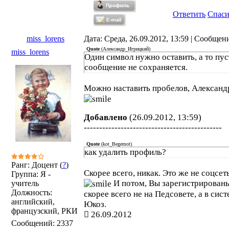
Ответить
Спас
miss_lorens
Дата: Среда, 26.09.2012, 13:59 | Сообщен
Quote
(
Александр_Игрицкий
)
miss_lorens
Один символ нужно оставить, а то пус
сообщение не сохраняется.
Можно наставить пробелов, Александ
Добавлено
(26.09.2012, 13:59)
---------------------------------------------
Quote
(
kot_Begemot
)
как удалить профиль?
Ранг: Доцент (
?
)
Скорее всего, никак. Это же не соцсет
Группа: Я -
И потом, Вы зарегистрирован
учитель
Должность:
скорее всего не на Педсовете, а в сис
английский,
Юкоз.
французский, РКИ
26.09.2012
Сообщений:
2337