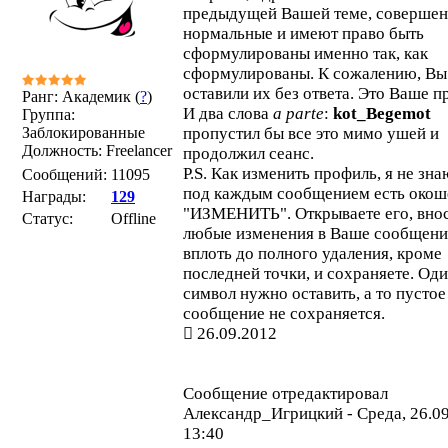
предыдущей Вашей теме, соверше
нормальные и имеют право быть
сформулированы именно так, как
сформулированы. К сожалению, Вы
оставили их без ответа. Это Ваше п
Ранг: Академик (
?
)
И два слова
a parte
:
kot_Begemot
Группа:
Заблокированные
пропустил бы все это мимо ушей и
Должность: Freelancer
продолжил сеанс.
P.S. Как изменить профиль, я не зна
Сообщений:
11095
под каждым сообщением есть окош
Награды:
129
"ИЗМЕНИТЬ". Открываете его, вно
Статус:
Offline
любые изменения в Ваше сообщени
вплоть до полного удаления, кроме
последней точки, и сохраняете. Од
символ нужно оставить, а то пустое
сообщение не сохраняется.
26.09.2012
Сообщение отредактировал
Александр_Игрицкий
-
Среда, 26.0
13:40