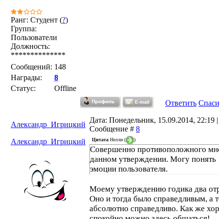
Ранг: Студент (
?
)
Группа:
Пользователи
Должность:
**************
Сообщений:
148
Награды:
8
Статус:
Offline
Ответить
Спас
Дата: Понедельник, 15.09.2014, 22:19 |
Александр_Игрицкий
Сообщение #
8
Цитата
Нелли
(
)
Александр_Игрицкий
Совершенно противоположного мн
данном утверждении. Могу понять
эмоции пользователя.
Моему утверждению годика два отр
Оно и тогда было справедливым, а 
абсолютно справедливо. Как же хо
спокойно можно здесь общаться!