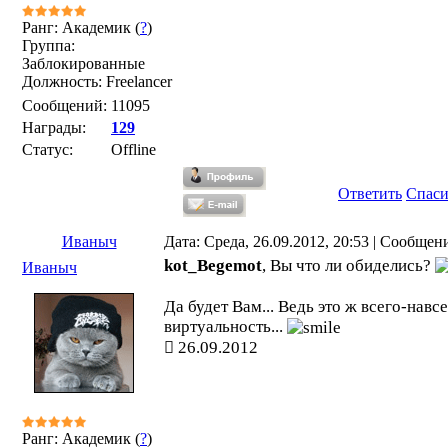
Ранг: Академик (
?
)
Группа:
Заблокированные
Должность: Freelancer
Сообщений:
11095
Награды:
129
Статус:
Offline
Ответить
Спас
Иваныч
Дата: Среда, 26.09.2012, 20:53 | Сообщен
kot_Begemot
, Вы что ли обиделись?
Иваныч
Да будет Вам... Ведь это ж всего-навс
виртуальность...
26.09.2012
Ранг: Академик (
?
)