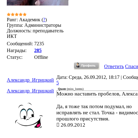
Ранг: Академик (
?
)
Группа: Администраторы
Должность: преподаватель
ИКТ
Сообщений:
7235
Награды:
285
Статус:
Offline
Ответить
Спас
Дата: Среда, 26.09.2012, 18:17 | Сооб
Александр_Игрицкий
5
Quote
(
miss_lorens
)
Александр_Игрицкий
Можно наставить пробелов, Алекс
Да, я тоже так потом подумал, но
исправлять не стал. Точка - видимо
прошлого присутствия.
26.09.2012