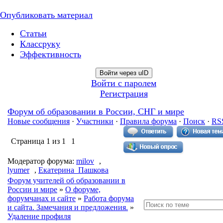
Опубликовать материал
Статьи
Классруку
Эффективность
Войти через uID
Войти с паролем
Регистрация
Форум об образовании в России, СНГ и мире
Новые сообщения
·
Участники
·
Правила форума
·
Поиск
·
RS
Страница
1
из
1
1
Модератор форума:
milov
,
lyumer
,
Екатерина_Пашкова
Форум учителей об образовании в
России и мире
»
О форуме,
форумчанах и сайте
»
Работа форума
и сайта. Замечания и предложения.
»
Удаление профиля