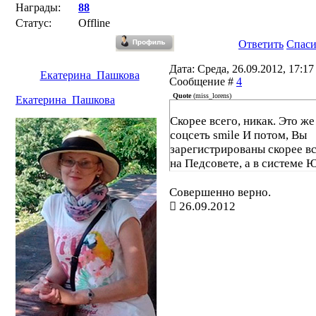
Награды:
88
Статус:
Offline
Ответить
Спас
Дата: Среда, 26.09.2012, 17:17 
Екатерина_Пашкова
Сообщение #
4
Quote
(
miss_lorens
)
Екатерина_Пашкова
Скорее всего, никак. Это же
соцсеть smile И потом, Вы
зарегистрированы скорее вс
на Педсовете, а в системе Ю
Совершенно верно.
26.09.2012