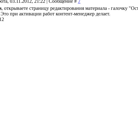
ота, 03.11.2012, 21:22 | Сообщение #
7
s
, открываете страницу редактирования материала - галочку "О
 Это при активации работ контент-менеджер делает.
12