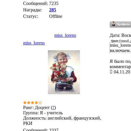
Сообщений:
7235
Награды:
285
Статус:
Offline
miss_lorens
Дата: Воск
Quote
(
Главный_
miss_lorens
miss_lore
включаем.
Я было под
комментар
04.11.20
Ранг: Доцент (
?
)
Группа: Я - учитель
Должность: английский, французский,
РКИ
Сообщений:
2337