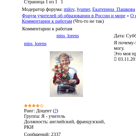
Страница
1
из
1
1
Модератор форума:
milov
,
lyumer
,
Екатерина_Пашкова
Форум учителей об образовании в России и мире
»
О 
Комментарии к работам
(Что-то не так)
Комментарии к работам
miss_lorens
Дата: Субб
Я почему-
miss_lorens
могу.
Это моя п
03.11.20
Ранг: Доцент (
?
)
Группа: Я - учитель
Должность: английский, французский,
РКИ
Сообщений:
2337