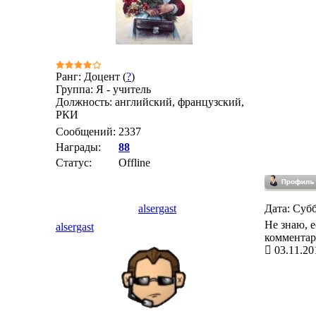
Ранг: Доцент (
?
)
Группа: Я - учитель
Должность: английский, французский,
РКИ
Сообщений:
2337
Награды:
88
Статус:
Offline
alsergast
Дата: Субб
Не знаю, е
alsergast
комментари
03.11.20