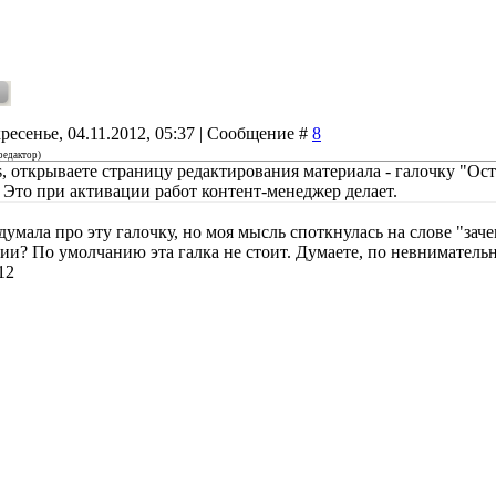
ресенье, 04.11.2012, 05:37 | Сообщение #
8
редактор
)
ns, открываете страницу редактирования материала - галочку "Ос
 Это при активации работ контент-менеджер делает.
умала про эту галочку, но моя мысль споткнулась на слове "зач
ии? По умолчанию эта галка не стоит. Думаете, по невниматель
12