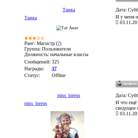
Танка
Дата: Субб
И у меня не
Танка
03.11.20
Ранг: Магистр (
?
)
Группа: Пользователи
Должность: начальные классы
Сообщений:
325
Награды:
37
Статус:
Offline
miss_lorens
Дата: Субб
И что ещё
miss_lorens
сведущие 
03.11.20