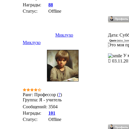
Награды:
88
Статус:
Offline
Миклухо
Дата: Субб
Quote
(
miss_lore
Миклухо
Это моя п
У м
03.11.20
Ранг: Профессор (
?
)
Группа: Я - учитель
Сообщений:
3504
Награды:
101
Статус:
Offline