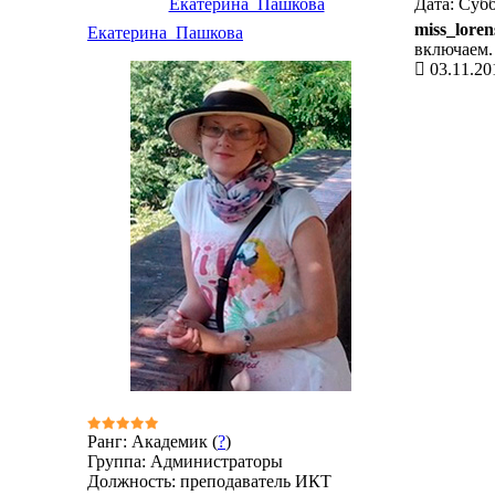
Екатерина_Пашкова
Дата: Субб
miss_loren
Екатерина_Пашкова
включаем.
03.11.20
Ранг: Академик (
?
)
Группа: Администраторы
Должность: преподаватель ИКТ