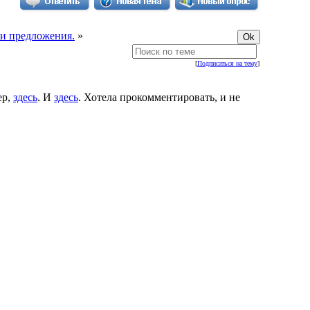
 и предложения.
»
[
Подписаться на тему
]
ер,
здесь
. И
здесь
. Хотела прокомментировать, и не