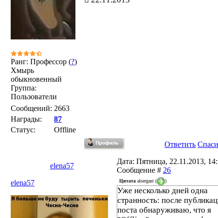
Ранг: Профессор (
?
)
Хмырь
обыкновенный
Группа:
Пользователи
Сообщений:
2663
Награды:
87
Статус:
Offline
Ответить
Спас
Дата: Пятница, 22.11.2013, 14:
elena57
Сообщение #
26
Цитата
alsergast
(
)
elena57
Уже несколько дней одна
странность: после публика
поста обнаруживаю, что я