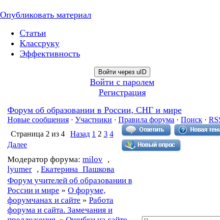
Опубликовать материал
Статьи
Классруку
Эффективность
Войти через uID
Войти с паролем
Регистрация
Форум об образовании в России, СНГ и мире
Новые сообщения
·
Участники
·
Правила форума
·
Поиск
·
RS
Страница
2
из
4
Назад
1
2
3
4
Далее
Модератор форума:
milov
,
lyumer
,
Екатерина_Пашкова
Форум учителей об образовании в
России и мире
»
О форуме,
форумчанах и сайте
»
Работа
форума и сайта. Замечания и
предложения.
»
Ошибки на сайте