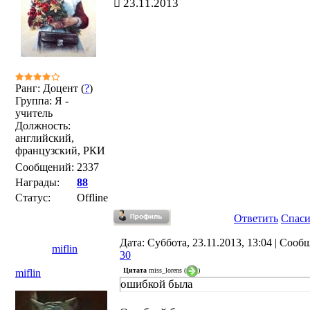
23.11.2013
Ранг: Доцент (
?
)
Группа: Я -
учитель
Должность:
английский,
французский, РКИ
Сообщений:
2337
Награды:
88
Статус:
Offline
Ответить
Спас
Дата: Суббота, 23.11.2013, 13:04 | Сооб
miflin
30
Цитата
miss_lorens
(
)
miflin
ошибкой была