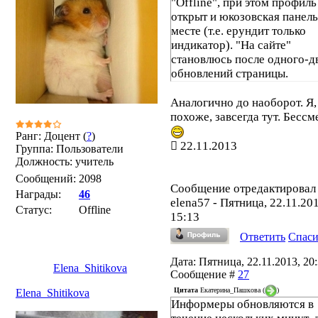
"Offline", при этом профиль
открыт и юкозовская панель
месте (т.е. ерундит только
индикатор). "На сайте"
становлюсь после одного-д
обновлений страницы.
Аналогично до наоборот. Я,
похоже, завсегда тут. Бессм
Ранг: Доцент (
?
)
22.11.2013
Группа: Пользователи
Должность: учитель
Сообщений:
2098
Сообщение отредактировал
Награды:
46
elena57
-
Пятница, 22.11.201
Статус:
Offline
15:13
Ответить
Спас
Дата: Пятница, 22.11.2013, 20:
Elena_Shitikova
Сообщение #
27
Цитата
Екатерина_Пашкова
(
)
Elena_Shitikova
Информеры обновляются в