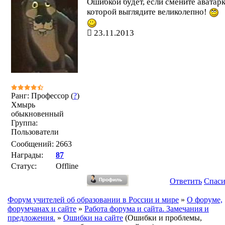
Ошибкой будет, если смените аватарк
которой выглядите великолепно!
23.11.2013
Ранг: Профессор (
?
)
Хмырь
обыкновенный
Группа:
Пользователи
Сообщений:
2663
Награды:
87
Статус:
Offline
Ответить
Спас
Форум учителей об образовании в России и мире
»
О форуме,
форумчанах и сайте
»
Работа форума и сайта. Замечания и
предложения.
»
Ошибки на сайте
(Ошибки и проблемы,