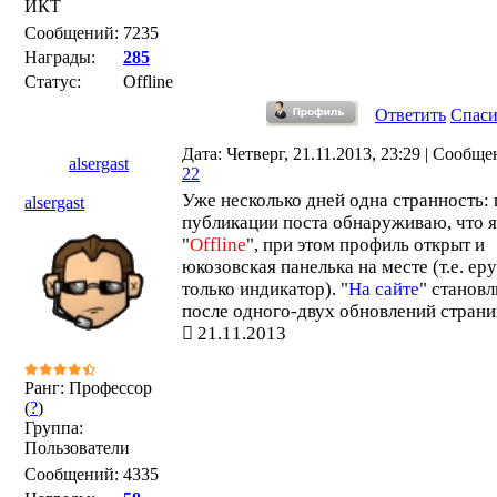
ИКТ
Сообщений:
7235
Награды:
285
Статус:
Offline
Ответить
Спас
Дата: Четверг, 21.11.2013, 23:29 | Сообще
alsergast
22
Уже несколько дней одна странность: 
alsergast
публикации поста обнаруживаю, что я
"
Offline
", при этом профиль открыт и
юкозовская панелька на месте (т.е. ер
только индикатор). "
На сайте
" станов
после одного-двух обновлений страни
21.11.2013
Ранг: Профессор
(
?
)
Группа:
Пользователи
Сообщений:
4335