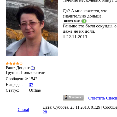
течение нескольких минут, д
Да? А мне кажется, что
значительно дольше.
Цитата
miflin
(
)
Раньше это были секунды, е
даже не их доли.
22.11.2013
Ранг: Доцент (
?
)
Группа: Пользователи
Сообщений:
1542
Награды:
37
Статус:
Offline
Ответить
Спас
Дата: Суббота, 23.11.2013, 01:29 | Сообщ
Casual
28