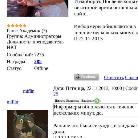
И наоборот. После выходы 
некоторое время остаешься
сайте.
Информеры обновляются в
Ранг: Академик (
?
)
течение нескольких минут, д
Группа: Администраторы
22.11.2013
Должность: преподаватель
ИКТ
Сообщений:
7235
Награды:
285
Статус:
Offline
Ответить
Спас
Дата: Пятница, 22.11.2013, 10:00 | Соо
miflin
25
Цитата
Екатерина_Пашкова
(
)
miflin
Информеры обновляются в течение
нескольких минут, да.
Раньше это были секунды, если даже 
доли.
22.11.2013