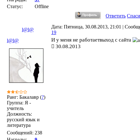
Статус:
Offline
Ответить
Спас
Дата: Пятница, 30.08.2013, 21:01 | Сообщ
l@l@
19
И у меня не работаетвыход с сайта
l@l@
30.08.2013
Ранг: Бакалавр (
?
)
Группа: Я -
учитель
Должность:
русский язык и
литература
Сообщений:
238
Награды:
9