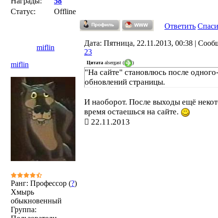
Награды:
58
Статус:
Offline
Ответить
Спас
Дата: Пятница, 22.11.2013, 00:38 | Соо
miflin
23
Цитата
alsergast
(
)
miflin
"На сайте" становлюсь после одного
обновлений страницы.
И наоборот. После выходы ещё неко
время остаешься на сайте.
22.11.2013
Ранг: Профессор (
?
)
Хмырь
обыкновенный
Группа: