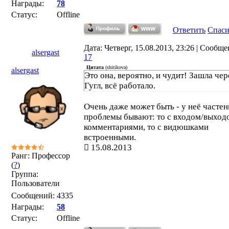
Награды:
78
Статус:
Offline
Ответить
Спас
Дата: Четверг, 15.08.2013, 23:26 | Сообще
alsergast
17
Цитата
(
shitikova
)
alsergast
Это она, вероятно, и чудит! Зашла чер
Гугл, всё работало.
Очень даже может быть - у неё частен
проблемы бывают: то с входом/выходо
комментариями, то с видюшками
встроенными.
15.08.2013
Ранг: Профессор
(
?
)
Группа:
Пользователи
Сообщений:
4335
Награды:
58
Статус:
Offline