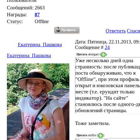
Пользователи
Сообщений:
2663
Награды:
87
Статус:
Offline
Ответить
Спас
Дата: Пятница, 22.11.2013, 09:
Екатерина_Пашкова
Сообщение #
24
Цитата
alsergast
(
)
Екатерина_Пашкова
Уже несколько дней одна
странность: после публика
поста обнаруживаю, что я
"Offline", при этом профиль
открыт и юкозовская панель
месте (т.е. ерундит только
индикатор). "На сайте"
становлюсь после одного-д
обновлений страницы.
Тоже заметила.
Цитата
miflin
(
)