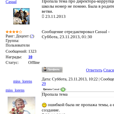
Пропала тема про директора-коррупц
Casual
школы номер не помню. Была в родит
ветви.
23.11.2013
Сообщение отредактировал
Casual
-
Ранг: Доцент (
?
)
Суббота, 23.11.2013, 01:30
Группа:
Пользователи
Сообщений:
1323
Награды:
10
Статус:
Offline
Ответить
Спас
Дата: Суббота, 23.11.2013, 10:22 | Сообщ
miss_lorens
29
Цитата
Casual
(
)
miss_lorens
Пропала тема
ошибкой была не пропажа темы, а 
создание.