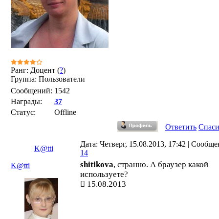
Ранг: Доцент (
?
)
Группа: Пользователи
Сообщений:
1542
Награды:
37
Статус:
Offline
Ответить
Спас
Дата: Четверг, 15.08.2013, 17:42 | Сообще
K@tti
14
shitikova
, странно. А браузер какой
K@tti
используете?
15.08.2013