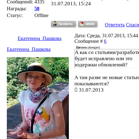
Сообщений:
4335
31.07.2013, 15:24
Награды:
58
Статус:
Offline
Ответить
Спас
Дата: Среда, 31.07.2013, 15:44 
Екатерина_Пашкова
Сообщение #
6
Цитата
(
alsergast
)
Екатерина_Пашкова
А как со статьями/разработ
будет исправлено или это
издержки обновлений?
А там разве не новые статьи
показываются?
31.07.2013