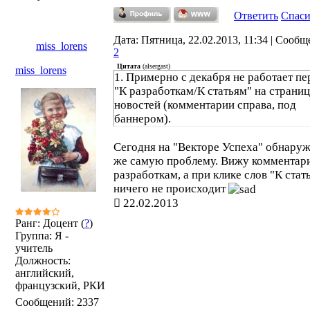
Ответить
Спас
Дата: Пятница, 22.02.2013, 11:34 | Сообщ
miss_lorens
2
Цитата
(
alsergast
)
miss_lorens
1. Примерно с декабря не работает пе
"К разработкам/К статьям" на страни
новостей (комментарии справа, под
баннером).
Сегодня на "Векторе Успеха" обнаруж
же самую проблему. Вижу комментари
разработкам, а при клике слов "К стат
ничего не происходит
22.02.2013
Ранг: Доцент (
?
)
Группа: Я -
учитель
Должность:
английский,
французский, РКИ
Сообщений:
2337