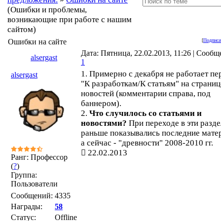
(Ошибки и проблемы,
возникающие при работе с нашим
сайтом)
Ошибки на сайте
[
Подписа
Дата: Пятница, 22.02.2013, 11:26 | Сообщ
alsergast
1
1. Примерно с декабря не работает пе
alsergast
"К разработкам/К статьям" на страниц
новостей (комментарии справа, под
баннером).
2.
Что случилось со статьями и
новостями?
При переходе в эти разд
раньше показывались последние мате
а сейчас - "древности" 2008-2010 гг.
22.02.2013
Ранг: Профессор
(
?
)
Группа:
Пользователи
Сообщений:
4335
Награды:
58
Статус:
Offline