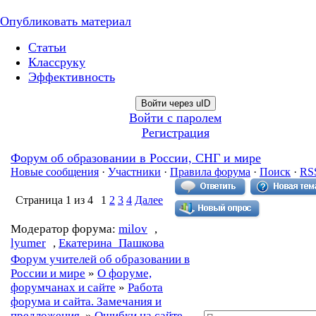
Опубликовать материал
Статьи
Классруку
Эффективность
Войти через uID
Войти с паролем
Регистрация
Форум об образовании в России, СНГ и мире
Новые сообщения
·
Участники
·
Правила форума
·
Поиск
·
RS
Страница
1
из
4
1
2
3
4
Далее
Модератор форума:
milov
,
lyumer
,
Екатерина_Пашкова
Форум учителей об образовании в
России и мире
»
О форуме,
форумчанах и сайте
»
Работа
форума и сайта. Замечания и
предложения.
»
Ошибки на сайте