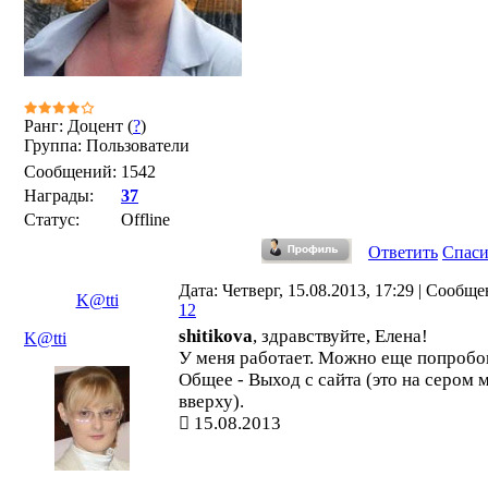
Ранг: Доцент (
?
)
Группа: Пользователи
Сообщений:
1542
Награды:
37
Статус:
Offline
Ответить
Спас
Дата: Четверг, 15.08.2013, 17:29 | Сообще
K@tti
12
shitikova
, здравствуйте, Елена!
K@tti
У меня работает. Можно еще попробо
Общее - Выход с сайта (это на сером
вверху).
15.08.2013