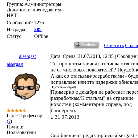
Группа: Администраторы
Должность: преподаватель
ИКТ
Сообщений:
7235
Награды:
285
Статус:
Offline
Ответить
Спас
alsergast
Дата: Среда, 31.07.2013, 12:35 | Сообщен
Т.е. проценты зависят от числа ответи
alsergast
не от числовых показателей? Неудобно
А как со статьями/разработками - буд
исправлено или это издержки обновле
Цитата
(
alsergast
)
Примерно с декабря не работает пере
разработкам/К статьям" на странице
новостей (комментарии справа, под
баннером).
Ранг: Профессор
31.07.2013
(
?
)
Группа:
Пользователи
Сообщение отредактировал
alsergast