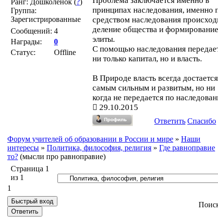
Проблема заключается именно в
Ранг: Дошколенок (
?
)
принципах наследования, именно 
Группа:
Зарегистрированные
средством наследования происход
деление общества и формировани
Сообщений:
4
элиты.
Награды:
0
С помощью наследования передае
Статус:
Offline
ни только капитал, но и власть.
В Природе власть всегда достается
самым сильным и развитым, но ни
когда не передается по наследова
29.10.2015
Ответить
Спасибо
Форум учителей об образовании в России и мире
»
Наши
интересы
»
Политика, философия, религия
»
Где равноправие
то?
(мысли про равноправие)
Страница
1
из
1
1
Поис