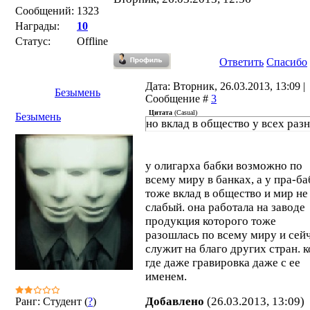
Сообщений:
1323
Награды:
10
Статус:
Offline
Ответить
Спасибо
Дата: Вторник, 26.03.2013, 13:09 |
Безымень
Сообщение #
3
Цитата
(
Casual
)
Безымень
но вклад в общество у всех раз
у олигарха бабки возможно по
всему миру в банках, а у пра-ба
тоже вклад в общество и мир не
слабый. она работала на заводе
продукция которого тоже
разошлась по всему миру и сей
служит на благо других стран. к
где даже гравировка даже с ее
именем.
Добавлено
(26.03.2013, 13:09)
Ранг: Студент (
?
)