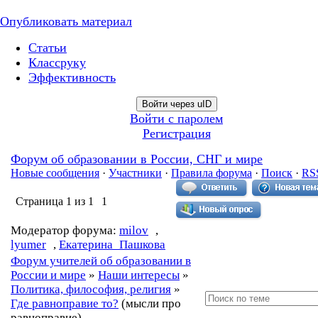
Опубликовать материал
Статьи
Классруку
Эффективность
Войти через uID
Войти с паролем
Регистрация
Форум об образовании в России, СНГ и мире
Новые сообщения
·
Участники
·
Правила форума
·
Поиск
·
RS
Страница
1
из
1
1
Модератор форума:
milov
,
lyumer
,
Екатерина_Пашкова
Форум учителей об образовании в
России и мире
»
Наши интересы
»
Политика, философия, религия
»
Где равноправие то?
(мысли про
равноправие)