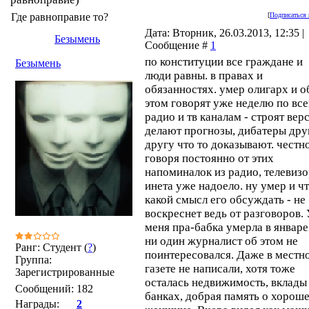
Где равноправие то?
[
Подписаться 
Дата: Вторник, 26.03.2013, 12:35 |
Безымень
Сообщение #
1
по конституции все граждане и
Безымень
люди равны. в правах и
обязанностях. умер олигарх и о
этом говорят уже неделю по вс
радио и тв каналам - строят вер
делают прогнозы, дибатеры дру
другу что то доказывают. честн
говоря постоянно от этих
напоминалок из радио, телевизо
инета уже надоело. ну умер и ч
какой смысл его обсуждать - не
воскреснет ведь от разговоров.
меня пра-бабка умерла в январе
ни один журналист об этом не
Ранг: Студент (
?
)
поинтересовался. Даже в местн
Группа:
газете не написали, хотя тоже
Зарегистрированные
осталась недвижимость, вклады
Сообщений:
182
банках, добрая память о хорош
Награды:
2