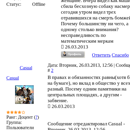
женщине. Вчера видел как маш
Статус:
Offline
сбила бесхозную собаку насмер
сегодня утром видел трех
отравившихся на смерть бомжей
Почему большинству ни чего, а
одному столько внимания?
несправедливость по
математическим меркам
26.03.2013
Ответить
Спасибо
Дата: Вторник, 26.03.2013, 12:56 | Сооб
Casual
#
2
В правах и обязанностях равны(хотя 
Casual
на бумаге), но вклад в общество у все
разный. Посему одним памятники на
центральных площадях, а другим -
забвение.
26.03.2013
Ранг: Доцент (
?
)
Группа:
Сообщение отредактировал
Casual
-
Пользователи
Вторник, 26.03.2013, 12:56