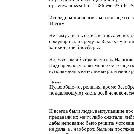
op=viewsub&subid=15865¬e=&title=Sc
Исследования основываются еще на гип
Theory
Не саму жизнь, естественно, а ее по
симулировали среду на Земле, сущест
зарождение биосферы.
На русском об этом не читал. На англ
Подозреваю, что вы много чего еще не
использовал в качестве мерила неискр
Цитата
Ну, вообще-то, религия, кроме безоб
подавляющую) часть всей человеческо
И всегда были люди, выступавшие про
предавали их мечу, либо сжигали, либ
дабы неповадно было рушить устоявшу
не дала, а , наоборот, была на протя