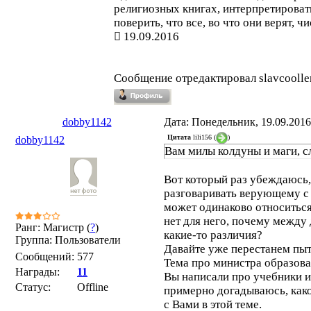
религиозных книгах, интерпретироват
поверить, что все, во что они верят, ч
19.09.2016
Сообщение отредактировал
slavcoolle
dobby1142
Дата: Понедельник, 19.09.2016
Цитата
lili156
(
)
dobby1142
Вам милы колдуны и маги, с
Вот который раз убеждаюсь,
разговаривать верующему с 
может одинаково относиться 
нет для него, почему межд
Ранг: Магистр (
?
)
какие-то различия?
Группа: Пользователи
Давайте уже перестанем пыт
Сообщений:
577
Тема про министра образован
Награды:
11
Вы написали про учебники ис
Статус:
Offline
примерно догадываюсь, како
с Вами в этой теме.