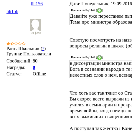
lili156
Дата: Понедельник, 19.09.2016
Цитата
dobby1142
(
)
lili156
Давайте уже перестанем пыт
Тема про министра образован
Советую посмотреть на назв
вопросы религии в школе (о
Ранг: Школьник (
?
)
Группа: Пользователи
Цитата
dobby1142
(
)
Сообщений:
80
в диссертации министра на
Награды:
0
Бога в сознании народа в те
Статус:
Offline
нелестных слов о нем, всена
Что хоть вас так тянет со С
Вы скорее всего вырвали из 
учился в семинарии и прекрас
время войны, когда немцы п
всех выживших священников 
А поступал так жестко? Коне