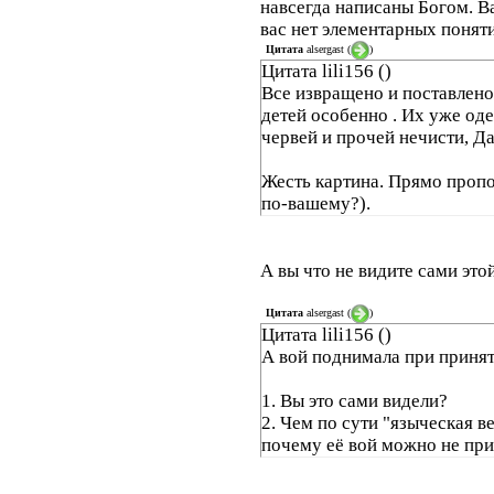
навсегда написаны Богом. В
вас нет элементарных поняти
Цитата
alsergast
(
)
Цитата lili156 ()
Все извращено и поставлено 
детей особенно . Их уже од
червей и прочей нечисти, Да
Жесть картина. Прямо пропо
по-вашему?).
А вы что не видите сами это
Цитата
alsergast
(
)
Цитата lili156 ()
А вой поднимала при принят
1. Вы это сами видели?
2. Чем по сути "языческая 
почему её вой можно не пр