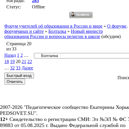
Награды:
285
Статус:
Offline
Форум учителей об образовании в России и мире
»
О форуме,
форумчанах и сайте
»
Болталка
»
Новый министр
образования России и вопросы религии в школе
(обсудим)
Страница
20
из
33
Назад
1
2
…
18
19
20
21
22
…
32
33
Далее
Поис
2007-2026 "Педагогическое сообщество Екатерины Хорьк
PEDSOVET.SU".
12+
Свидетельство о регистрации СМИ: Эл №ЭЛ № ФС 7
89883 от 05.08.2025 г. Выдано Федеральной службой по