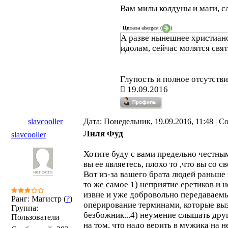
Вам милы колдуны и маги, с
Цитата
alsergast
(
)
А разве нынешнее христианс
идолам, сейчас молятся свят
Глупость и полное отсутстви
19.09.2016
slavcooller
Дата: Понедельник, 19.09.2016, 11:48 | 
Лиля Фуд
slavcooller
Хотите буду с вами предельно честным
вы ее являетесь, плохо то ,что вы со
Вот из-за вашего брата людей раньше 
то же самое 1) неприятие еретиков и н
извне и уже добровольно передаваемы
Ранг: Магистр (
?
)
оперирование терминами, которые выз
Группа:
безбожник...4) неумение слышать дру
Пользователи
на том, что надо верить в мужика на н