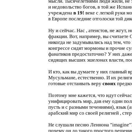
мысли. Тысячелетиями люди жили, не 
и недовольство богов, в той же Испан
учреждена
в 19!
веке с легкой руки м
в Европе последние отголоски той дико
Ну и сейчас. Нас , атеистов, не жгут,
фракции. Вот, например, вы считаете
никогда не задумывались над тем, что
конгрессе сидят мормоны и прочие су
фанатиков предостаточно? У них даже
сидящих высших эшелонах власти, пос
И кто, как вы думаете у них главный в
Мусульмане, естественно. И их религи
готовые отстаивать веру
своих
предков
Поэтому мне кажется, что идут сейча
унифицировать мир, дав ему один пол
пусть и с разными течениями), язык (а
арабский мир со своей религией , ст
Не слушали песню Леннона "imagine"?
почему он до такого простого решения