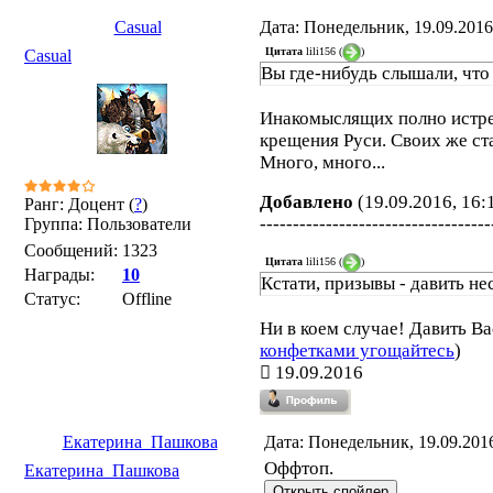
Casual
Дата: Понедельник, 19.09.2016
Цитата
lili156
(
)
Casual
Вы где-нибудь слышали, чт
Инакомыслящих полно истреб
крещения Руси. Своих же ст
Много, много...
Добавлено
(19.09.2016, 16:
Ранг: Доцент (
?
)
-----------------------------------
Группа: Пользователи
Сообщений:
1323
Цитата
lili156
(
)
Награды:
10
Кстати, призывы - давить н
Статус:
Offline
Ни в коем случае! Давить Ва
конфетками угощайтесь
)
19.09.2016
Екатерина_Пашкова
Дата: Понедельник, 19.09.201
Оффтоп.
Екатерина_Пашкова