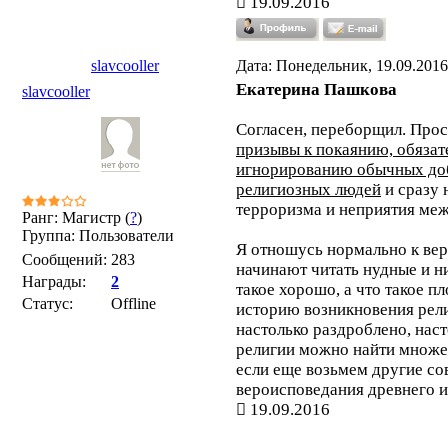
19.09.2016
slavcooller
Дата: Понедельник, 19.09.2016
Екатерина Пашкова
slavcooller
Согласен, переборщил. Про
призывы к покаянию, обяза
игнорированию обычных до
религиозных людей
и сразу 
терроризма и неприятия меж
Ранг: Магистр (
?
)
Группа: Пользователи
Я отношусь нормально к вер
Сообщений:
283
начинают читать нудные и н
Награды:
2
такое хорошо, а что такое пл
Статус:
Offline
историю возникновения рели
настолько раздроблено, нас
религии можно найти множе
если еще возьмем другие со
вероисповедания древнего и 
19.09.2016