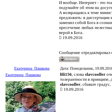
И вообще. Интернет - это т
подумайте об этом на досуг
А возвращаясь к теме минис
предложить: в диссертации 
заменил собой Бога в сознан
пресечение любых нелестных
верой в Бога.
19.09.2016
Сообщение отредактировал
Екатерина_Пашкова
Дата: Понедельник, 19.09.201
lili156
, слова
slavcooller
оче
Екатерина_Пашкова
толерантности в принципе, д
slavcooller
, сбавьте градус
19.09.2016