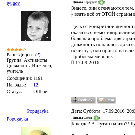
Цитата
Popugayka
(
)
iyugov
Знаете, они отличаются тем,
- взять всё от ЭТОЙ страны 
Цель от конкретной личности
оказаться немотивированным
большая проблема для стран
должность попадают, доказы
исчезнут, или просто на вся
Ранг: Доцент (
?
)
Проблема меньше.
Группа: Активисты
17.09.2016
Должность: Инженер,
учитель
Сообщений:
1191
Награды:
12
Статус:
Offline
Popugayka
Дата: Суббота, 17.09.2016, 20
Цитата
Casual
(
)
Popugayka
Как где? А Путин на что?! 