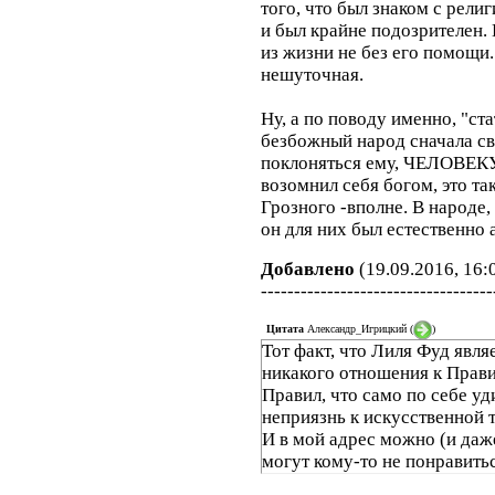
того, что был знаком с р
и был крайне подозрителен.
из жизни не без его помощи.
нешуточная.
Ну, а по поводу именно, "ст
безбожный народ сначала све
поклоняться ему, ЧЕЛОВЕ
возомнил себя богом, это та
Грозного -вполне. В народе,
он для них был естественно а
Добавлено
(19.09.2016, 16:
-----------------------------------
Цитата
Александр_Игрицкий
(
)
Тот факт, что Лиля Фуд явл
никакого отношения к Прави
Правил, что само по себе у
неприязнь к искусственной 
И в мой адрес можно (и даж
могут кому-то не понравитьс