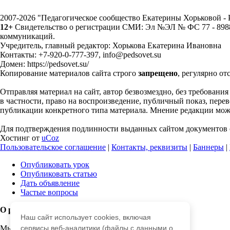
2007-2026 "Педагогическое сообщество Екатерины Хорьковой 
12+
Свидетельство о регистрации СМИ: Эл №ЭЛ № ФС 77 - 89883
коммуникаций.
Учредитель, главный редактор: Хорькова Екатерина Ивановна
Контакты: +7-920-0-777-397, info@pedsovet.su
Домен: https://pedsovet.su/
Копирование материалов сайта строго
запрещено
, регулярно от
Отправляя материал на сайт, автор безвозмездно, без требовани
в частности, право на воспроизведение, публичный показ, перево
публикации конкретного типа материала. Мнение редакции может
Для подтверждения подлинности выданных сайтом документов с
Хостинг от
uCoz
Пользовательское соглашение
|
Контакты, реквизиты
|
Баннеры
|
Опубликовать урок
Опубликовать статью
Дать объявление
Частые вопросы
О работе с сайтом
Наш сайт использует cookies, включая
Мы используем cookie.
сервисы веб-аналитики (файлы с данными о