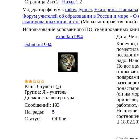
Страница
2
из
2
Назад
1
2
Модератор форума:
milov
,
lyumer
,
Екатерина_Пашкова
Форум учителей об образовании в России и мире
»
О 
сканированных книг и т.п.
(Морально-нравственный а
Использование ворованного ПО, сканированных книг 
exbntkm1994
Дата: Четв
Конечно, п
exbntkm1994
поместила
псевдонимо
надо. Надо
Но вот ва
открываетс
подарками,
разговоро
Ранг: Студент (
?
)
понастырне
Группа: Я - учитель
(он им мор
Должность: литература
принесли,
Сообщений:
193
работают, 
Не проще л
Награды:
5
соотношен
Статус:
Offline
18.02.20
Сообщени