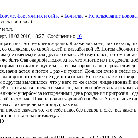
форуме, форумчанах и сайте
»
Болталка
»
Использование ворова
спект вопроса)
и т.п.
ерг, 18.02.2010, 18:27 | Сообщение #
16
иратство - это не очень хорошо. Я даже на своей, так сказать, 
, со ссылками, со своей идеей и разработкой её. Потом абсолют
м (не именем) и для другого класса. Возмутилась, потом посмея
 же быть благодарной людям за то, что многие из них делали доб
м пример из жизни: купила в другом городе на день рождения до
я, начинается, а потом... раз - и тухнет! Дочь конечно в слёзы (
 да и диск этот у неё не единственный. Но не ехать же за тридев
м с другом выяснилось, что у него то же самое: лицензионный ди
й нас оказался: поехал в магазин, заставил обменять и открыть
альным ущербом за испорченный день рождения пригрозил - сдали
 ещё несколько. Наконец один хороший нашёлся. А остальные они
а ему: так ведь не все придут, как вы!
и просто скачать то, что тебе надо, без нервов и слёз, раз даже
ии цен и зарплат помолчу...
10
е отредактировал
exbntkm1994
-
Четверг, 18.02.2010, 18:58