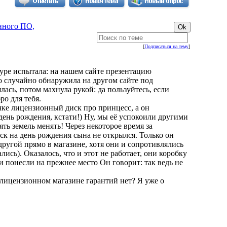
нного ПО,
[
Подписаться на тему
]
шкуре испытала: на нашем сайте презентацию
но случайно обнаружила на другом сайте под
лась, потом махнула рукой: да пользуйтесь, если
ро для тебя.
чке лицензионный диск про принцесс, а он
в день рождения, кстати!) Ну, мы её успокоили другими
ять земель менять! Через некоторое время за
ск на день рождения сына не открылся. Только он
 другой прямо в магазине, хотя они и сопротивлялись
сь). Оказалось, что и этот не работает, они коробку
 понесли на прежнее место Он говорит: так ведь не
 в лицензионном магазине гарантий нет? Я уже о