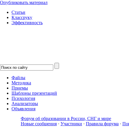
Опубликовать материал
Статьи
Классруку
Эффективность
Файлы
Методика
Приемы
Шаблоны презентаций
Психология
Анализаторы
Объявления
Форум об образовании в России, СНГ и мире
Новые сообщения
·
Участники
·
Правила форума
·
По