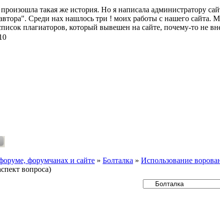
 произошла такая же история. Но я написала администратору са
автора". Среди нах нашлось три ! моих работы с нашего сайта. 
 список плагиаторов, который вывешен на сайте, почему-то не в
10
форуме, форумчанах и сайте
»
Болталка
»
Использование ворова
спект вопроса)