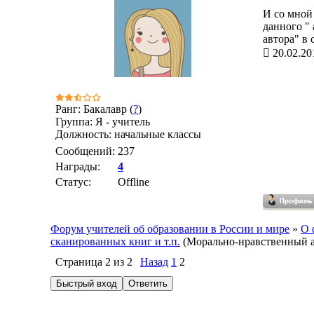
И со мной
данного " 
автора" в
20.02.20
Ранг: Бакалавр (
?
)
Группа: Я - учитель
Должность: начальные классы
Сообщений:
237
Награды:
4
Статус:
Offline
Форум учителей об образовании в России и мире
»
О 
сканированных книг и т.п.
(Морально-нравственный а
Страница
2
из
2
Назад
1
2