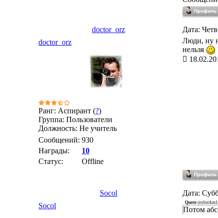
doctor_orz
Дата: Четв
Люди, ну 
doctor_orz
нельзя
18.02.20
Ранг: Аспирант (
?
)
Группа: Пользователи
Должность: Не учитель
Сообщений:
930
Награды:
10
Статус:
Offline
Socol
Дата: Субб
Quote
(
exbntkm
Socol
Потом абс