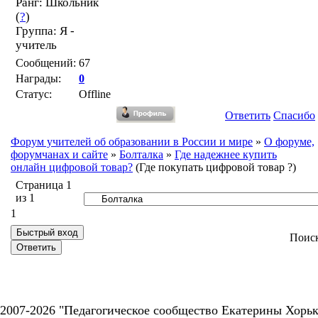
Ранг: Школьник
(
?
)
Группа: Я -
учитель
Сообщений:
67
Награды:
0
Статус:
Offline
Ответить
Спасибо
Форум учителей об образовании в России и мире
»
О форуме,
форумчанах и сайте
»
Болталка
»
Где надежнее купить
онлайн цифровой товар?
(Где покупать цифровой товар ?)
Страница
1
из
1
1
Поис
2007-2026 "Педагогическое сообщество Екатерины Хорьк