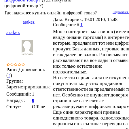
цифровой товар ?)
Где надежнее купить онлайн цифровой товар?
[
Подписаться 
Дата: Вторник, 19.01.2010, 15:48 |
arakez
Сообщение #
1
Много интернет –магазинов (имеет
arakez
ввиду онлайн торговля) в интернете
которые, предлагают тот или цифро
продукт. Базы данных, игровые ден
и так далее не важно. Расписывают 
расхваливают на все лады и отзывы
них только естественно
Ранг: Дошколенок
положительные.
(
?
)
Но все эти сервисы для не искушен
Группа:
покупателя т.к. у этих продавцов
Зарегистрированные
ответственности за предлагаемый т
Сообщений:
1
нет. Особенно не внушают доверия 
Награды:
0
страничные сателлиты с
рекламируемым цифровым товаром
Статус:
Offline
Еще один характерный признак
однодневного товара, односложны
варианты оплаты типа: переведи на