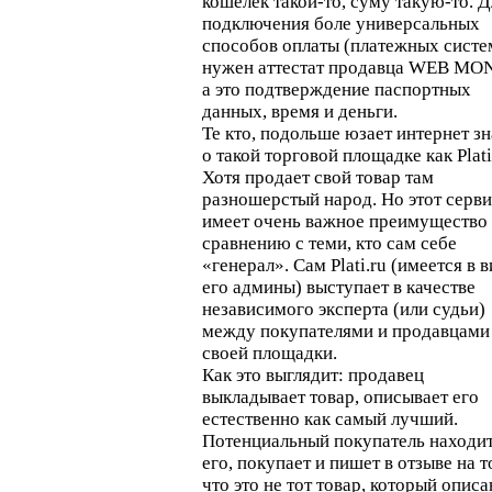
кошелек такой-то, суму такую-то. Д
подключения боле универсальных
способов оплаты (платежных систе
нужен аттестат продавца WEB MO
а это подтверждение паспортных
данных, время и деньги.
Те кто, подольше юзает интернет зн
о такой торговой площадке как Plati
Хотя продает свой товар там
разношерстый народ. Но этот серви
имеет очень важное преимущество
сравнению с теми, кто сам себе
«генерал». Сам Plati.ru (имеется в 
его админы) выступает в качестве
независимого эксперта (или судьи)
между покупателями и продавцами
своей площадки.
Как это выглядит: продавец
выкладывает товар, описывает его
естественно как самый лучший.
Потенциальный покупатель находи
его, покупает и пишет в отзыве на т
что это не тот товар, который описан