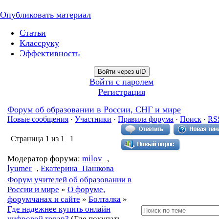
Опубликовать материал
Статьи
Классруку
Эффективность
Войти через uID
Войти с паролем
Регистрация
Форум об образовании в России, СНГ и мире
Новые сообщения
·
Участники
·
Правила форума
·
Поиск
·
RS
Страница
1
из
1
1
Модератор форума:
milov
,
lyumer
,
Екатерина_Пашкова
Форум учителей об образовании в
России и мире
»
О форуме,
форумчанах и сайте
»
Болталка
»
Где надежнее купить онлайн
цифровой товар?
(Где покупать