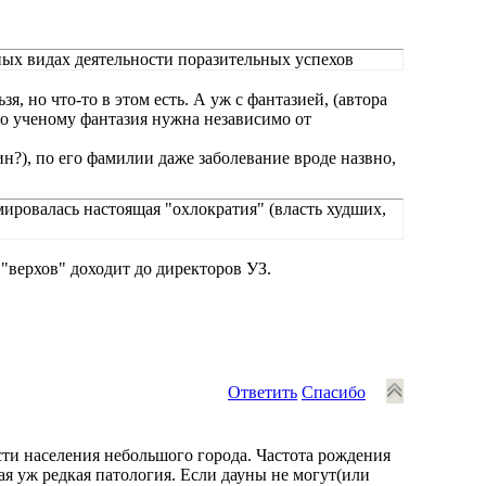
ых видах деятельности поразительных успехов
 но что-то в этом есть. А уж с фантазией, (автора
то ученому фантазия нужна независимо от
н?), по его фамилии даже заболевание вроде назвно,
мировалась настоящая "охлократия" (власть худших,
т "верхов" доходит до директоров УЗ.
Ответить
Спасибо
ти населения небольшого города. Частота рождения
кая уж редкая патология. Если дауны не могут(или