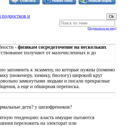
 подростков и
[
Подписаться на тему
]
бности -
физикам сосредоточение на нескольких
ятствование получают от малочисленных и до
ожно запомнить к экзамену, но которые нужны (помимо
физику (инженеру, химику, биологу) широкий круг
 довольно замкнутыми людьми и писали прекрасные
общения, а еще и обширная переписка.
рмальные дети? у шизофреников?
риятную тенденцию: власть имущие пытаются
ешения переложить на электорат или