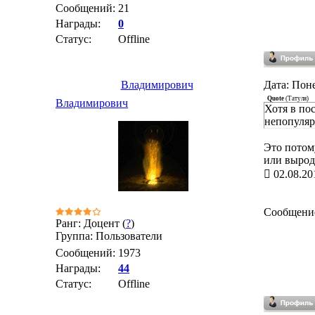
Сообщений:
21
Награды:
0
Статус:
Offline
Владимирович
Дата: Поне
Quote
(
Татуля
)
Владимирович
Хотя в по
непопуляр
Это потому
или вырод
02.08.20
Сообщени
Ранг: Доцент (
?
)
Группа: Пользователи
Сообщений:
1973
Награды:
44
Статус:
Offline