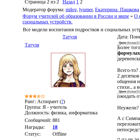
Страница
2
из
2
Назад
1
2
Модератор форума:
milov
,
lyumer
,
Екатерина_Пашкова
Форум учителей об образовании в России и мире
»
О 
социальных устройств.
Все модели воспитания подростков и социальных уст
Татуля
Дата: Поне
Quote
(
disman35
Татуля
Более тог
формулах
деревенск
Всего-то?
2 десятков
общения н
стихи., а 
Quote
(
disman35
ожидать о
Ранг: Аспирант (
?
)
Группа: Я - учитель
Неужели? 
Должность: физика, информатика
А с Симпа
Сообщений:
881
переложит
Награды:
18
непосредс
Статус:
Offline