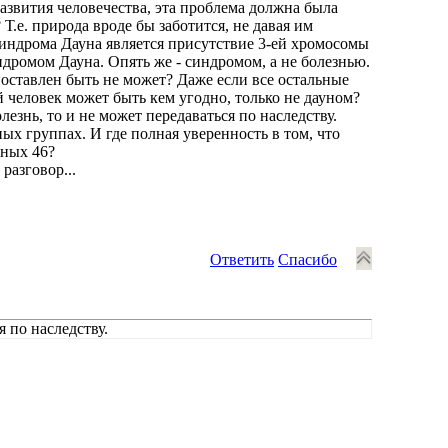
развития человечества, эта проблема должна была
 Т.е. природа вроде бы заботится, не давая им
индрома Дауна является присутствие 3-ей хромосомы
дромом Дауна. Опять же - синдромом, а не болезнью.
поставлен быть не может? Даже если все остальные
ой человек может быть кем угодно, только не дауном?
лезнь, то и не может передаваться по наследству.
х группах. И где полная уверенность в том, что
чных 46?
разговор...
Ответить
Спасибо
я по наследству.