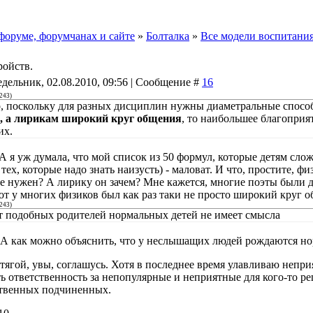
форуме, форумчанах и сайте
»
Болталка
»
Все модели воспитания
ройств.
дельник, 02.08.2010, 09:56 | Сообщение #
16
243
)
о, поскольку для разных дисциплин нужны диаметральные спосо
, а лирикам широкий круг общения
, то наибольшее благопри
их.
 А я уж думала, что мой список из 50 формул, которые детям сл
 тех, которые надо знать наизусть) - маловат. И что, простите, 
е нужен? А лирику он зачем? Мне кажется, многие поэты были
вот у многих физиков был как раз таки не просто широкий круг 
243
)
т подобных родителей нормальных детей не имеет смысла
А как можно объяснить, что у неслышащих людей рождаются но
тягой, увы, соглашусь. Хотя в последнее время улавливаю неп
ь ответственность за непопулярные и неприятные для кого-то р
твенных подчиненных.