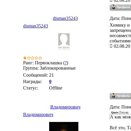
02.08.20
disman35243
Дата: Поне
Химику и 
disman35243
запрещено.
несовмест
событиями,
02.08.20
Ранг: Первоклашка (
?
)
Группа: Заблокированные
Сообщений:
21
Награды:
0
Статус:
Offline
Владимирович
Дата: Поне
Quote
(
Татуля
)
Владимирович
А как мож
Всё это,
Т