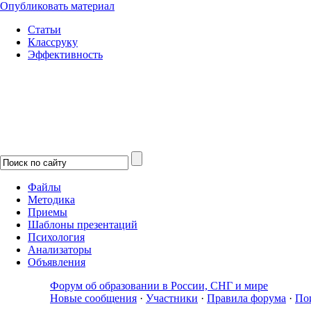
Опубликовать материал
Статьи
Классруку
Эффективность
Файлы
Методика
Приемы
Шаблоны презентаций
Психология
Анализаторы
Объявления
Форум об образовании в России, СНГ и мире
Новые сообщения
·
Участники
·
Правила форума
·
По