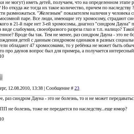
и не могут) иметь детей, получаем, что на определенном этапе 
 Но откуда же тогда их такое количество, причем по наследству ?
ти размножаться. "Железным" показателем наличия у человека с
омосомной паре. Все люди, имеющие эту хромосому, страдают син
 кого в 21-й паре нет 3-ей хромосомы, диагноз "синдром Дауна" 
 виде слабоумия, своеобразного разреза глаз и т.п. налицо? Так
нное? Вроде бы так. Тем не менее, раз синдром Дауна - это не бо
ождения детей с данным синдромом одинаков в разных социальны
тели обладают 47 хромосомами, то у ребёнка не может быть обы
о про даунов вопрос был для примера, а получается интересный 
10
ерг, 12.08.2010, 13:38 | Сообщение #
23
е, раз синдром Дауна - это не болезнь, то и не может передаватьс
ПП не болезнь, тоже не передается по наследству...еще юмор?
10