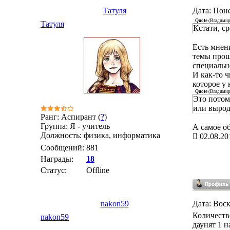
Татуля
Дата: Поне
Quote
(
Владими
Татуля
Кстати, с
Есть мнен
темы прош
специальн
И как-то 
которое у
Quote
(
Владими
Это потом
или вырод
Ранг: Аспирант (
?
)
Группа: Я - учитель
А самое об
Должность: физика, информатика
02.08.20
Сообщений:
881
Награды:
18
Статус:
Offline
nakon59
Дата: Воск
Количеств
nakon59
даунят 1 н