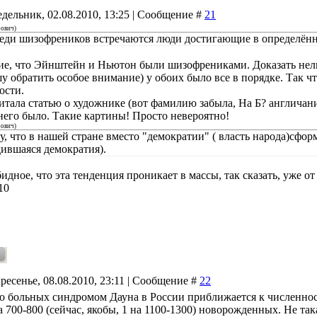
дельник, 02.08.2010, 13:25 | Сообщение #
21
рович
)
реди шизофреников встречаются люди достигающие в определённ
ие, что Эйнштейн и Ньютон были шизофрениками. Доказать нельзя,
у обратить особое внимание) у обоих было все в порядке. Так ч
ости.
читала статью о художнике (вот фамилию забыла, На Б? англичани
 него было. Такие картины! Просто невероятно!
рович
)
у, что в нашей стране вместо "демократии" ( власть народа)сфор
ившаяся демократия).
идное, что эта тенденция проникает в массы, так сказать, уже о
10
ресенье, 08.08.2010, 23:11 | Сообщение #
22
о больных синдромом Дауна в России приближается к численнос
а 700-800 (сейчас, якобы, 1 на 1100-1300) новорожденных. Не та