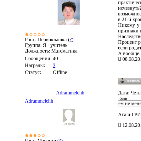
практическ
исчезнуть?
возможнос
в 21-й хр
Никому, у
признаки в
Наследстве
Ранг: Первоклашка (
?
)
Процент р
Группа: Я - учитель
если роди
Должность: Математика
А вообще-т
Сообщений:
40
08.08.20
Награды:
7
Статус:
Offline
Adrammelehh
Дата: Четв
Quote
Adrammelehh
ем не мене
Ага и ГРИ
12.08.20
Ранг: Магистр (
?
)