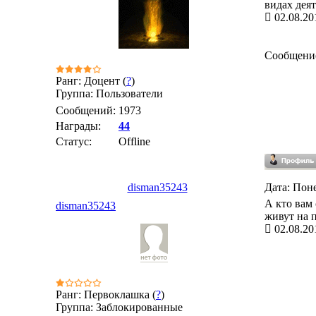
видах дея
02.08.20
Сообщени
Ранг: Доцент (
?
)
Группа: Пользователи
Сообщений:
1973
Награды:
44
Статус:
Offline
disman35243
Дата: Поне
А кто вам
disman35243
живут на 
02.08.20
Ранг: Первоклашка (
?
)
Группа: Заблокированные