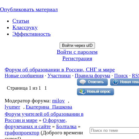
Опубликовать материал
Статьи
Классруку
Эффективность
Войти через uID
Войти с паролем
Регистрация
Форум об образовании в России, СНГ и мире
Новые сообщения
·
Участники
·
Правила форума
·
Поиск
·
RS
Страница
1
из
1
1
Модератор форума:
milov
,
lyumer
,
Екатерина_Пашкова
Форум учителей об образовании в
России и мире
»
О форуме,
форумчанах и сайте
»
Болталка
»
графопроектор
(Доброго времени
суток!)