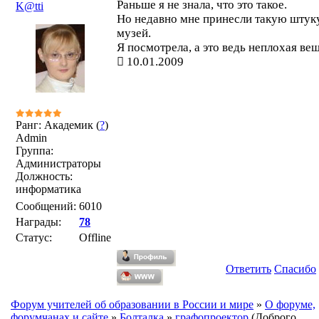
Раньше я не знала, что это такое.
K@tti
Но недавно мне принесли такую штук
музей.
Я посмотрела, а это ведь неплохая ве
10.01.2009
Ранг: Академик (
?
)
Admin
Группа:
Администраторы
Должность:
информатика
Сообщений:
6010
Награды:
78
Статус:
Offline
Ответить
Спасибо
Форум учителей об образовании в России и мире
»
О форуме,
форумчанах и сайте
»
Болталка
»
графопроектор
(Доброго