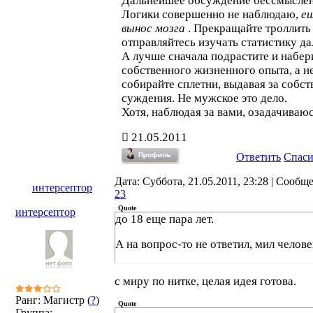
Дальнейшее обсуждение бессмыслен
Логики совершенно не наблюдаю,
е
вынос мозга
. Прекращайте троллить
отправляйтесь изучать статистику да
А лучше сначала подрастите и набер
собственного жизненного опыта, а н
собирайте сплетни, выдавая за собс
суждения. Не мужское это дело.
Хотя, наблюдая за вами, озадачиваюсь
21.05.2011
Ответить
Спас
Дата: Суббота, 21.05.2011, 23:28 | Сообщ
интерсептор
23
Quote
интерсептор
до 18 еще пара лет.
А на вопрос-то не ответил, мил человек
с миру по нитке, целая идея готова.
Ранг: Магистр (
?
)
Quote
Группа: