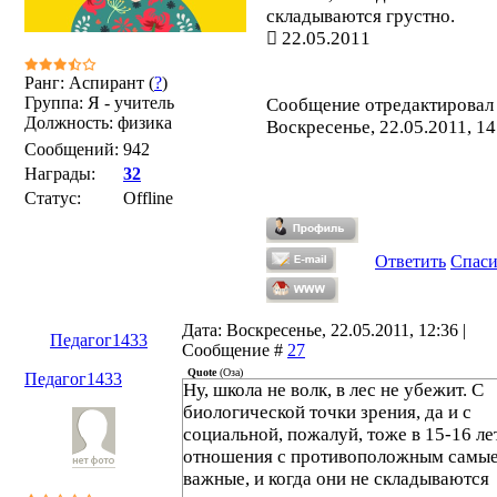
складываются грустно.
22.05.2011
Ранг: Аспирант (
?
)
Группа: Я - учитель
Сообщение отредактирова
Должность: физика
Воскресенье, 22.05.2011, 14
Сообщений:
942
Награды:
32
Статус:
Offline
Ответить
Спас
Дата: Воскресенье, 22.05.2011, 12:36 |
Педагог1433
Сообщение #
27
Quote
(
Оза
)
Педагог1433
Ну, школа не волк, в лес не убежит. С
биологической точки зрения, да и с
социальной, пожалуй, тоже в 15-16 ле
отношения с противоположным самы
важные, и когда они не складываются