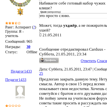
Набиваете себе готовый набор чужих
клише?
Quote
(
интерсептор
)
это просто слово.
Может, тогда
ух
а
жёр
, а не пожирател
Ранг: Аспирант (
?
)
ушей?
Группа: Я -
21.05.2011
учитель
Сообщений:
965
Награды:
30
Сообщение отредактировал
Carduus
-
Статус:
Offline
Суббота, 21.05.2011, 23:34
Ответить
Спас
Дата: Суббота, 21.05.2011, 23:47 | Сообщ
Педагог1433
25
Предлогаю закрыть данную тему. Нету
Педагог1433
смысла. Автор в свои 15 перед всеми
показывает свои недостатки. Хочешь с
советуйся с братом и его друзьями да
Не пойму зачем на учительском фору
советы такие просить и рассуждать на