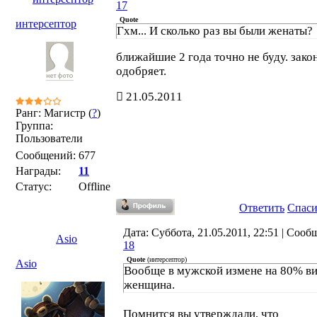
17
Quote
интерсептор
Гхм... И сколько раз вы были женаты?
ближайшие 2 года точно не буду. зако
одобряет.
21.05.2011
Ранг: Магистр (
?
)
Группа:
Пользователи
Сообщений:
677
Награды:
11
Статус:
Offline
Ответить
Спас
Дата: Суббота, 21.05.2011, 22:51 | Сооб
Asio
18
Quote
(
интерсептор
)
Asio
Вообще в мужской измене на 80% в
женщина.
Помнится вы утверждали, что