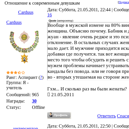
Отношение к современным девушкам
[
Подписа
Дата: Суббота, 21.05.2011, 22:44 | Сообщ
Carduus
16
Quote
(
интерсептор
)
Carduus
Вообще в мужской измене на 80% вин
женщина. Объясню почему. Бабник и 
жуан - явление очень редкое и это пси
отклонение. В остальных случаях же
мало дает. И мужчине приходится иск
добавки где получится. так вот женщи
место того чтобы обсудить и решить с
мужем проблемы начинает устраиват
кандалы без повода. или не говоря пр
во - вторых утешаемая на стороне ж
Ранг: Аспирант (
?
)
Группа: Я -
знает что это занятый/женатый и тем 
учитель
менее принимает утешения. а мужчина
Гхм... И сколько раз вы были женаты?
бедный водят его как теленка на привя
21.05.2011
Сообщений:
965
Награды:
30
Статус:
Offline
Ответить
Спас
Дата: Суббота, 21.05.2011, 22:50 | Сообщ
интерсептор