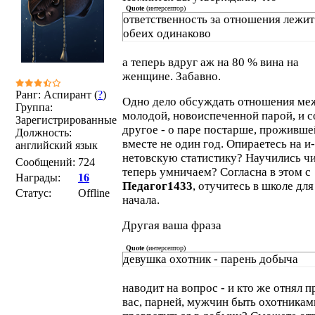
Quote
(
интерсептор
)
ответственность за отношения лежит
обеих одинаково
а теперь вдруг аж на 80 % вина на
женщине. Забавно.
Ранг: Аспирант (
?
)
Одно дело обсуждать отношения ме
Группа:
молодой, новоиспеченной парой, и 
Зарегистрированные
другое - о паре постарше, проживше
Должность:
вместе не один год. Опираетесь на и-
английский язык
нетовскую статистику? Научились чи
Сообщений:
724
теперь умничаем? Согласна в этом с
Награды:
16
Педагог1433
, отучитесь в школе для
Статус:
Offline
начала.
Другая ваша фраза
Quote
(
интерсептор
)
девушка охотник - парень добыча
наводит на вопрос - и кто же отнял п
вас, парней, мужчин быть охотникам