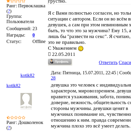
грустно.
Ранг: Первоклашка
(
?
)
Я с Вами полностью согласен, но тольк
Группа:
ситуации с автором. Если он во всём 
Пользователи
девушек, а сам при этом невиновным 
Сообщений:
23
быть, то что это за мужчина? Ему 15, 
Награды:
0
лишь бы "развести на секс". Я считаю,
Статус:
Offline
это не правильно.
С Уважением
22.05.2011
Ответить
Спас
Дата: Пятница, 15.07.2011, 22:45 | Соо
kotik82
28
девушка это человек с индивидуаль
kotik82
характером, мировоззрением. девуш
нравится ухаживания, забота, поним
доверие, нежность, общительность с
стороны мужчины. девушки ценят в
мужчинах понимание их, чувственно
отношению к ним. правда современ
Ранг: Дошколенок
мужчина плохо это всё умеет делать.
(
?
)