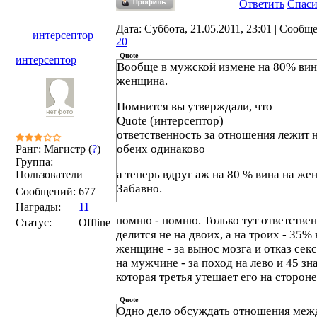
Ответить
Спас
Дата: Суббота, 21.05.2011, 23:01 | Сообщ
интерсептор
20
Quote
интерсептор
Вообще в мужской измене на 80% вин
женщина.
Помнится вы утверждали, что
Quote (интерсептор)
ответственность за отношения лежит 
обеих одинаково
Ранг: Магистр (
?
)
Группа:
а теперь вдруг аж на 80 % вина на же
Пользователи
Забавно.
Сообщений:
677
Награды:
11
помню - помню. Только тут ответстве
Статус:
Offline
делится не на двоих, а на троих - 35% 
женщине - за вынос мозга и отказ сек
на мужчине - за поход на лево и 45 зна
которая третья утешает его на стороне
Quote
Одно дело обсуждать отношения меж