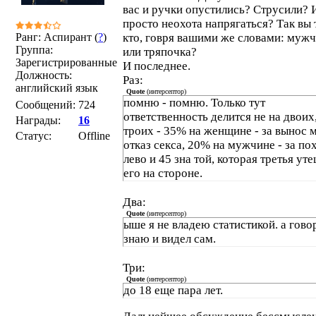
вас и ручки опустились? Струсили? 
просто неохота напрягаться? Так вы 
Ранг: Аспирант (
?
)
кто, говря вашими же словами: муж
Группа:
или тряпочка?
Зарегистрированные
И последнее.
Должность:
Раз:
английский язык
Quote
(
интерсептор
)
помню - помню. Только тут
Сообщений:
724
ответственность делится не на двоих,
Награды:
16
троих - 35% на женщине - за вынос м
Статус:
Offline
отказ секса, 20% на мужчине - за по
лево и 45 зна той, которая третья ут
его на стороне.
Два:
Quote
(
интерсептор
)
ыше я не владею статистикой. а гово
знаю и видел сам.
Три:
Quote
(
интерсептор
)
до 18 еще пара лет.