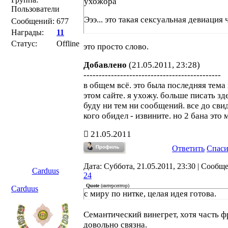
ухожора
Пользователи
Эээ... это такая сексуальная девиация 
Сообщений:
677
Награды:
11
Статус:
Offline
это просто слово.
Добавлено
(21.05.2011, 23:28)
---------------------------------------------
в общем всё. это была последняя тема
этом сайте. я ухожу. больше писать зд
буду ни тем ни сообщений. все до сви
кого обидел - извините. но 2 бана это 
21.05.2011
Ответить
Спас
Дата: Суббота, 21.05.2011, 23:30 | Сообщ
Carduus
24
Quote
(
интерсептор
)
Carduus
с миру по нитке, целая идея готова.
Семантический винегрет, хотя часть ф
довольно связна.