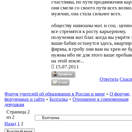
счастливы, по пути продвижения ка
они смели со своего пути всех возм
мужчин, она стала сильнее всех.
обществу навязаны мат. и соц . ценно
все стремятся к росту карьерному,
получения мат благ. когда вы умрёте 
ваши бабки останутся здесь, квартир
фирмы, в гробу они вам на хрен не б
нужны ибо не для этого ваше пребы
на этой земле...
15.07.2011
Ответить
Спас
Форум учителей об образовании в России и мире
»
О форуме,
форумчанах и сайте
»
Болталка
»
Отношение к современным
девушкам
Страница
2
из
2
Назад
1
2