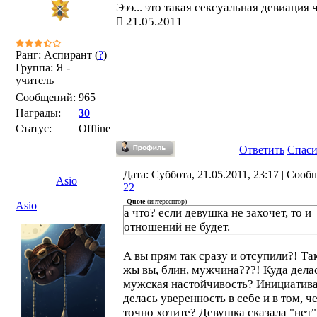
Эээ... это такая сексуальная девиация 
21.05.2011
Ранг: Аспирант (
?
)
Группа: Я -
учитель
Сообщений:
965
Награды:
30
Статус:
Offline
Ответить
Спас
Дата: Суббота, 21.05.2011, 23:17 | Сооб
Asio
22
Quote
(
интерсептор
)
Asio
а что? если девушка не захочет, то и
отношений не будет.
А вы прям так сразу и отсупили?! Та
жы вы, блин, мужчина???! Куда дела
мужская настойчивость? Инициатива
делась уверенность в себе и в том, ч
точно хотите? Девушка сказала "нет"