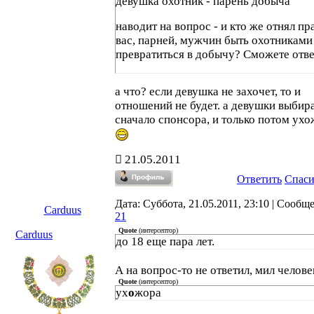
девушка охотник - парень добыча
наводит на вопрос - и кто же отнял пр
вас, парней, мужчин быть охотниками
превратиться в добычу? Сможете отве
а что? если девушка не захочет, то и
отношений не будет. а девушки выбир
сначало спонсора, и только потом ух
21.05.2011
Ответить
Спас
Дата: Суббота, 21.05.2011, 23:10 | Сообщ
Carduus
21
Quote
(
интерсептор
)
Carduus
до 18 еще пара лет.
А на вопрос-то не ответил, мил человек
Quote
(
интерсептор
)
ух
о
жора