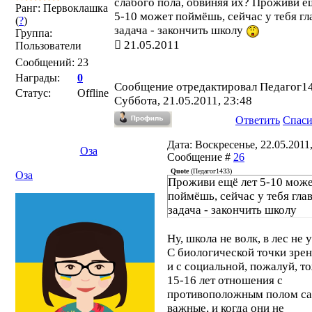
слабого пола, обвиняя их? Проживи е
Ранг: Первоклашка
5-10 может поймёшь, сейчас у тебя гл
(
?
)
задача - закончить школу
Группа:
21.05.2011
Пользователи
Сообщений:
23
Награды:
0
Сообщение отредактировал
Педагог1
Статус:
Offline
Суббота, 21.05.2011, 23:48
Ответить
Спас
Дата: Воскресенье, 22.05.2011,
Оза
Сообщение #
26
Quote
(
Педагог1433
)
Оза
Проживи ещё лет 5-10 мож
поймёшь, сейчас у тебя гла
задача - закончить школу
Ну, школа не волк, в лес не 
С биологической точки зрен
и с социальной, пожалуй, т
15-16 лет отношения с
противоположным полом с
важные, и когда они не