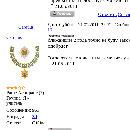
превратиться в добычу? Сможете от
21.05.2011
Ответить
Спас
Дата: Суббота, 21.05.2011, 22:55 | Сообщ
Carduus
19
Quote
(
интерсептор
)
Carduus
ближайшие 2 года точно не буду. зако
одобряет.
Тогда откель столь... гхм... смелые су
21.05.2011
Ранг: Аспирант (
?
)
Группа: Я -
учитель
Сообщений:
965
Награды:
30
Статус:
Offline