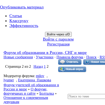
Опубликовать материал
Статьи
Классруку
Эффективность
Войти через uID
Войти с паролем
Регистрация
Форум об образовании в России, СНГ и мире
Новые сообщения
·
Участники
·
Правила форума
·
Поиск
·
RS
Страница
2
из
2
Назад
1
2
Модератор форума:
milov
,
lyumer
,
Екатерина_Пашкова
Форум учителей об образовании в
России и мире
»
О форуме,
форумчанах и сайте
»
Болталка
»
Отношение к современным
девушкам