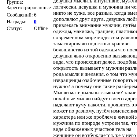
девушка мыслить интуитивно, мужч
Группа:
логически. девушка и мужчина ни ч
Зарегистрированные
никто не хуже, все разные. когда вме
Сообщений:
6
дополняют друг друга. девушка люб
Награды:
0
привлекать внимание мужчин, путём
Статус:
Offline
одежды, макияжа, грацией, пластикой
современном мире моды сексуально
замаскировали под слово красиво.
большинство из той одежды что нося
девушки явно откровенно вызывающ
вида. что происходит далее. подобна
открытость вызывает у мужчин разл
рода мысли и желания. о том что му
извращенцы озабоченные говорить н
нужно? а почему они такие разберём
Мысли материальны слышали? такие
похабные мысли найдут своего адрес
наделают кучу пакости, проявится эт
может по разному, путём изменеени
характера или же проблем в личной 
мужчина по природе устроен так, чт
виде обнажённых участков тела на
женщине он возбуждается, т.е у него