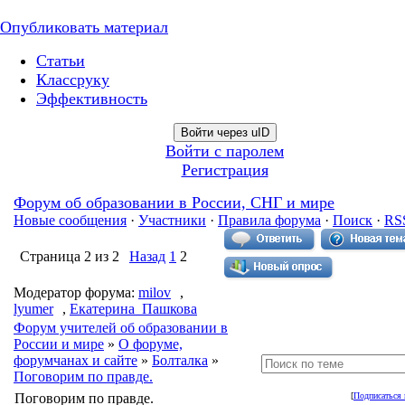
Опубликовать материал
Статьи
Классруку
Эффективность
Войти через uID
Войти с паролем
Регистрация
Форум об образовании в России, СНГ и мире
Новые сообщения
·
Участники
·
Правила форума
·
Поиск
·
RS
Страница
2
из
2
Назад
1
2
Модератор форума:
milov
,
lyumer
,
Екатерина_Пашкова
Форум учителей об образовании в
России и мире
»
О форуме,
форумчанах и сайте
»
Болталка
»
Поговорим по правде.
Поговорим по правде.
[
Подписаться 