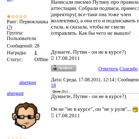
Написали письмо Путину про правила
аттестации. Собрали подписи, принес
директору( все-таки она тоже член
коллектива), а она его и подписывать 
Ранг: Первоклашка
стала, и сказала, чтобы не смели
(
?
)
Группа:
отправлять. Как бы чего не вышло!
Пользователи
Сообщений:
28
Думаете, Путин - он не в курсе?)
Награды:
1
17.08.2011
Статус:
Offline
Ответить
Спасибо
Дата: Среда, 17.08.2011, 12:14 | Сообщен
alsergast
18
Quote
(
Illy
)
alsergast
Думаете, Путин - он не в курсе?)
Он не "не в курсе", он "не у руля"...
17.08.2011