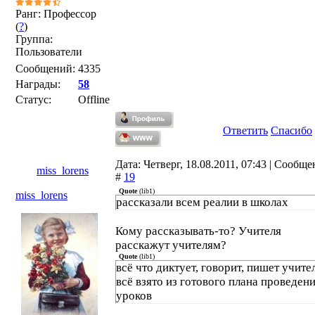
Ранг: Профессор
(
?
)
Группа:
Пользователи
Сообщений:
4335
Награды:
58
Статус:
Offline
Ответить
Спасибо
Дата: Четверг, 18.08.2011, 07:43 | Сообщ
miss_lorens
#
19
Quote
(
lib1
)
miss_lorens
рассказали всем реалии в школах
Кому рассказывать-то? Учителя
расскажут учителям?
Quote
(
lib1
)
всё что диктует, говорит, пишет учите
всё взято из готового плана проведен
уроков