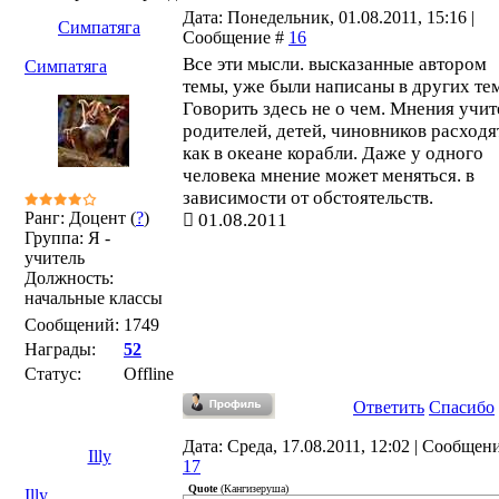
Дата: Понедельник, 01.08.2011, 15:16 |
Симпатяга
Сообщение #
16
Все эти мысли. высказанные автором
Симпатяга
темы, уже были написаны в других те
Говорить здесь не о чем. Мнения учит
родителей, детей, чиновников расходя
как в океане корабли. Даже у одного
человека мнение может меняться. в
зависимости от обстоятельств.
Ранг: Доцент (
?
)
01.08.2011
Группа: Я -
учитель
Должность:
начальные классы
Сообщений:
1749
Награды:
52
Статус:
Offline
Ответить
Спасибо
Дата: Среда, 17.08.2011, 12:02 | Сообщен
Illy
17
Quote
(
Кангизеруша
)
Illy