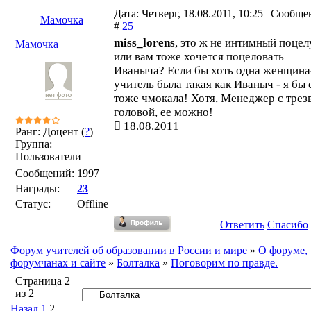
Дата: Четверг, 18.08.2011, 10:25 | Сообщ
Мамочка
#
25
miss_lorens
, это ж не интимный поцел
Мамочка
или вам тоже хочется поцеловать
Иваныча? Если бы хоть одна женщина
учитель была такая как Иваныч - я бы 
тоже чмокала! Хотя, Менеджер с трез
головой, ее можно!
18.08.2011
Ранг: Доцент (
?
)
Группа:
Пользователи
Сообщений:
1997
Награды:
23
Статус:
Offline
Ответить
Спасибо
Форум учителей об образовании в России и мире
»
О форуме,
форумчанах и сайте
»
Болталка
»
Поговорим по правде.
Страница
2
из
2
Назад
1
2