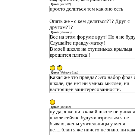
Quote
(
kotik82
)
просто делиться тем как оно есть
Опять же - с кем делиться??? Друг с
другом???
Quote
(
Иваныч
)
Все на этом форуме врут! Но я не буд
Слушайте правду-матку!
В моей школе на ступеньках крыльца
крошится плитка!!
Quote
(
Vokueva-Irina
)
Какая же это правда? Это набор фраз 
школе, где нет ни умных мыслей, ни
настоящей заинтересованности.
Quote
(
kotik82
)
ну да, я же ни в какой школе не учился
школе сейчас будучи взрослым я не
бываю, жены учительницы у меня
нет....блин я же ничего не знаю, ни ка