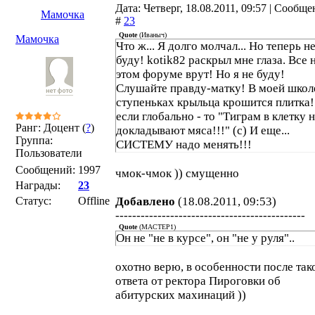
Дата: Четверг, 18.08.2011, 09:57 | Сообщ
Мамочка
#
23
Quote
(
Иваныч
)
Мамочка
Что ж... Я долго молчал... Но теперь н
буду! kotik82 раскрыл мне глаза. Все 
этом форуме врут! Но я не буду!
Слушайте правду-матку! В моей школ
ступеньках крыльца крошится плитка!
если глобально - то "Тиграм в клетку 
Ранг: Доцент (
?
)
докладывают мяса!!!" (с) И еще...
Группа:
СИСТЕМУ надо менять!!!
Пользователи
Сообщений:
1997
чмок-чмок )) смущенно
Награды:
23
Статус:
Offline
Добавлено
(18.08.2011, 09:53)
---------------------------------------------
Quote
(
MACTEP1
)
Он не "не в курсе", он "не у руля"..
охотно верю, в особенности после так
ответа от ректора Пироговки об
абитурских махинаций ))