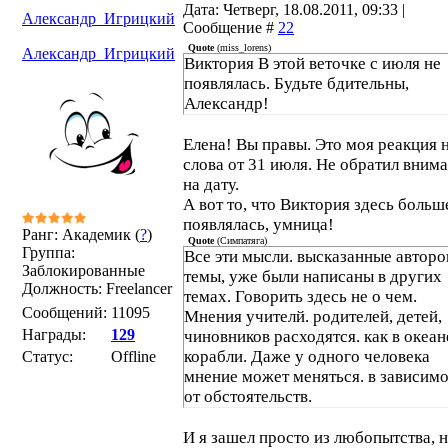
Дата: Четверг, 18.08.2011, 09:33 |
Александр_Игрицкий
Сообщение #
22
Quote
(
miss_lorens
)
Александр_Игрицкий
Виктория В этой веточке с июля не
появлялась. Будьте бдительны,
Александр!
Елена! Вы правы. Это моя реакция н
слова от 31 июля. Не обратил вним
на дату.
А вот то, что Виктория здесь больш
появлялась, умница!
Ранг: Академик (
?
)
Quote
(
Симпатяга
)
Группа:
Все эти мысли. высказанные автор
Заблокированные
темы, уже были написаны в других
Должность: Freelancer
темах. Говорить здесь не о чем.
Сообщений:
11095
Мнения учителй. родителей, детей,
Награды:
129
чиновников расходятся. как в океан
корабли. Даже у одного человека
Статус:
Offline
мнение может меняться. в зависим
от обстоятельств.
И я зашел просто из любопытства, 