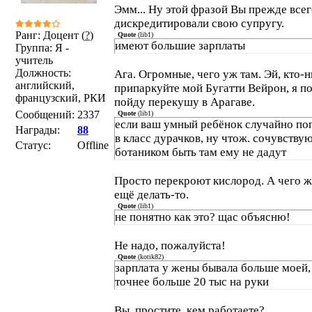
Эмм... Ну этой фразой Вы прежде все
дискредитировали свою супругу.
Ранг: Доцент (
?
)
Quote
(
lib1
)
имеют большие зарплаты
Группа: Я -
учитель
Должность:
Ага. Огромные, чего уж там. Эй, кто-н
английский,
припаркуйте мой Бугатти Вейрон, я п
французский, РКИ
пойду перекушу в Арагаве.
Сообщений:
2337
Quote
(
lib1
)
если ваш умный ребёнок случайно по
Награды:
88
в класс дурачков, ну чтож. сочувствую
Статус:
Offline
ботаником быть там ему не дадут
Просто перекроют кислород. А чего ж
ещё делать-то.
Quote
(
lib1
)
не понятно как это? щас объясню!
Не надо, пожалуйста!
Quote
(
kotik82
)
зарплата у жены бывала больше моей,
точнее больше 20 тыс на руки
Вы, простите, кем работаете?