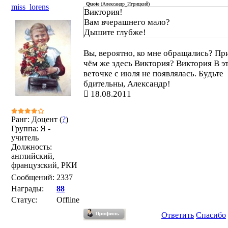
Quote
(
Александр_Игрицкий
)
miss_lorens
Виктория!
Вам вчерашнего мало?
Дышите глубже!
Вы, вероятно, ко мне обращались? Пр
чём же здесь Виктория? Виктория В э
веточке с июля не появлялась. Будьте
бдительны, Александр!
18.08.2011
Ранг: Доцент (
?
)
Группа: Я -
учитель
Должность:
английский,
французский, РКИ
Сообщений:
2337
Награды:
88
Статус:
Offline
Ответить
Спасибо