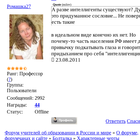
Quote
(
milov
)
Ромашка27
А разве интеллигенты существуют? Д
это придуманное сословие... Не повер
есть такие
в идеальном виде конечно их нет. Но
почему-то часть населения РФ имеет
привычку подкатывать глаза и говорит
придыханием про себя "интеллигенци
23.08.2011
Ранг: Профессор
(
?
)
Группа:
Пользователи
Сообщений:
2992
Награды:
44
Статус:
Offline
Ответить
Спас
Форум учителей об образовании в России и мире
»
О форуме,
форумчанах и сайте
»
Болталка
»
Характерные черты