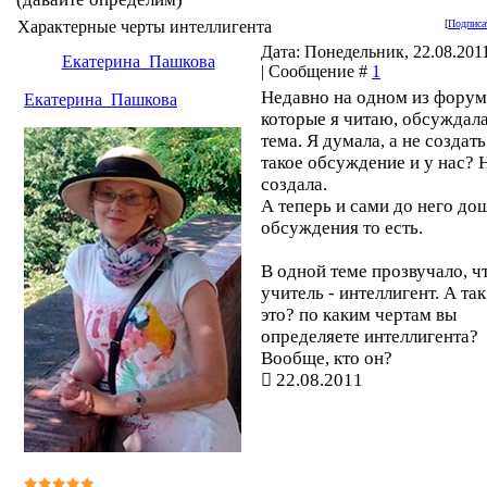
Характерные черты интеллигента
[
Подписа
Дата: Понедельник, 22.08.2011
Екатерина_Пашкова
| Сообщение #
1
Недавно на одном из форум
Екатерина_Пашкова
которые я читаю, обсуждала
тема. Я думала, а не создать
такое обсуждение и у нас? 
создала.
А теперь и сами до него до
обсуждения то есть.
В одной теме прозвучало, ч
учитель - интеллигент. А так
это? по каким чертам вы
определяете интеллигента?
Вообще, кто он?
22.08.2011