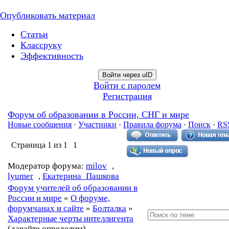
Опубликовать материал
Статьи
Классруку
Эффективность
Войти через uID
Войти с паролем
Регистрация
Форум об образовании в России, СНГ и мире
Новые сообщения
·
Участники
·
Правила форума
·
Поиск
·
RS
Страница
1
из
1
1
Модератор форума:
milov
,
lyumer
,
Екатерина_Пашкова
Форум учителей об образовании в
России и мире
»
О форуме,
форумчанах и сайте
»
Болталка
»
Характерные черты интеллигента
(давайте определим)