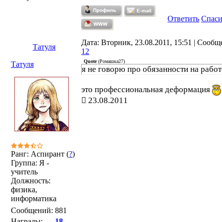
Ответить
Спас
Дата: Вторник, 23.08.2011, 15:51 | Сообщ
Татуля
12
Quote
(
Ромашка27
)
Татуля
я не говорю про обязанности на работ
это профессиональная деформация
23.08.2011
Ранг: Аспирант (
?
)
Группа: Я -
учитель
Должность:
физика,
информатика
Сообщений:
881
Награды:
18