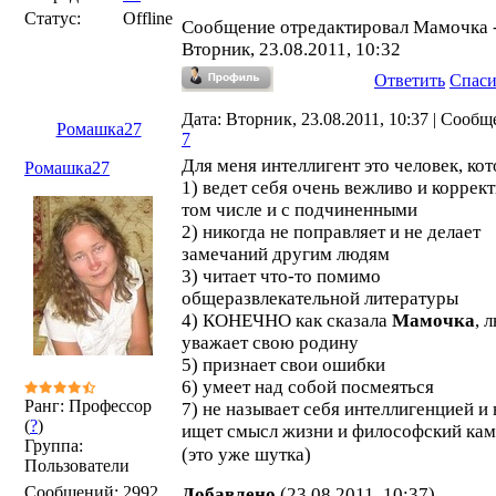
Статус:
Offline
Сообщение отредактировал
Мамочка
Вторник, 23.08.2011, 10:32
Ответить
Спас
Дата: Вторник, 23.08.2011, 10:37 | Сообщ
Ромашка27
7
Для меня интеллигент это человек, ко
Ромашка27
1) ведет себя очень вежливо и коррект
том числе и с подчиненными
2) никогда не поправляет и не делает
замечаний другим людям
3) читает что-то помимо
общеразвлекательной литературы
4) КОНЕЧНО как сказала
Мамочка
, 
уважает свою родину
5) признает свои ошибки
6) умеет над собой посмеяться
Ранг: Профессор
7) не называет себя интеллигенцией и 
(
?
)
ищет смысл жизни и философский ка
Группа:
(это уже шутка)
Пользователи
Сообщений:
2992
Добавлено
(23.08.2011, 10:37)