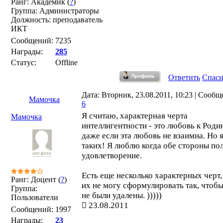
Ранг: Академик (
?
)
Группа: Администраторы
Должность: преподаватель
ИКТ
Сообщений:
7235
Награды:
285
Статус:
Offline
Ответить
Спас
Дата: Вторник, 23.08.2011, 10:23 | Сообщ
Мамочка
6
Я считаю, характерная черта
Мамочка
интеллигентности - это любовь к Роди
даже если эта любовь не взаимна. Но я
таких! Я люблю когда обе стороны по
удовлетворение.
Есть еще несколько характерных черт,
Ранг: Доцент (
?
)
их не могу сформулировать так, чтоб
Группа:
не были удалены. )))))
Пользователи
23.08.2011
Сообщений:
1997
Награды:
23