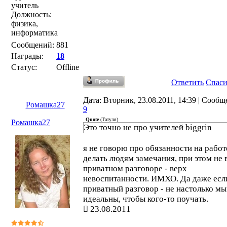
учитель
Должность:
физика,
информатика
Сообщений:
881
Награды:
18
Статус:
Offline
Ответить
Спас
Дата: Вторник, 23.08.2011, 14:39 | Сообщ
Ромашка27
9
Quote
(
Татуля
)
Ромашка27
Это точно не про учителей biggrin
я не говорю про обязанности на работ
делать людям замечания, при этом не 
приватном разговоре - верх
невоспитанности. ИМХО. Да даже есл
приватный разговор - не настолько мы
идеальны, чтобы кого-то поучать.
23.08.2011