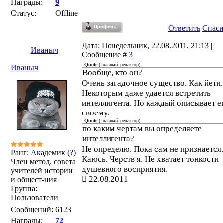
Награды:
9
Статус:
Offline
Ответить
Спас
Дата: Понедельник, 22.08.2011, 21:13 |
Иваныч
Сообщение #
3
Quote
(
Главный_редактор
)
Иваныч
Вообще, кто он?
Очень загадочное существо. Как йети.
Некоторым даже удается встретить
интеллигента. Но каждый описывает е
своему.
Quote
(
Главный_редактор
)
по каким чертам вы определяете
интеллигента?
Не определю. Пока сам не признается.
Ранг: Академик (
?
)
Каюсь. Черств я. Не хватает тонкости
Член метод. совета
душевного восприятия.
учителей истории
22.08.2011
и общест-ния
Группа:
Пользователи
Сообщений:
6123
Награды:
72