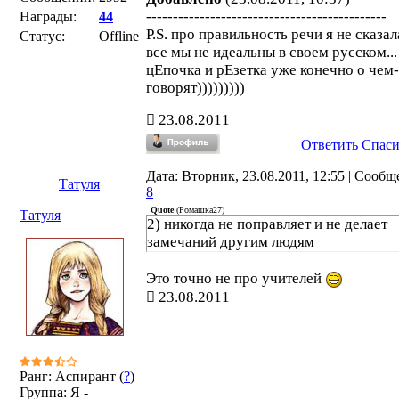
---------------------------------------------
Награды:
44
P.S. про правильность речи я не сказал
Статус:
Offline
все мы не идеальны в своем русском...
цЕпочка и рЕзетка уже конечно о чем
говорят)))))))))
23.08.2011
Ответить
Спас
Дата: Вторник, 23.08.2011, 12:55 | Сообщ
Татуля
8
Quote
(
Ромашка27
)
Татуля
2) никогда не поправляет и не делает
замечаний другим людям
Это точно не про учителей
23.08.2011
Ранг: Аспирант (
?
)
Группа: Я -