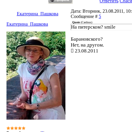
Ответить
Спас
Дата: Вторник, 23.08.2011, 10:
Екатерина_Пашкова
Сообщение #
5
Quote
(
Carduus
)
Екатерина_Пашкова
На питерском? smile
Барановского?
Нет, на другом.
23.08.2011