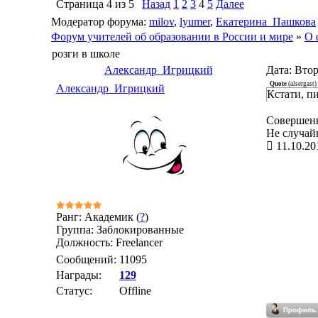
Страница
4
из
5
Назад
1
2
3
4
5
Далее
Модератор форума:
milov
,
lyumer
,
Екатерина_Пашкова
Форум учителей об образовании в России и мире
»
О 
розги в школе
Александр_Игрицкий
Дата: Втор
Quote
(
alsergast
)
Александр_Игрицкий
Кстати, п
Совершенн
Не случай
11.10.20
Ранг: Академик (
?
)
Группа: Заблокированные
Должность: Freelancer
Сообщений:
11095
Награды:
129
Статус:
Offline