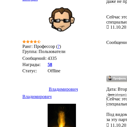
даже не п
Сейчас эт
специальны
11.10.20
Сообщени
Ранг: Профессор (
?
)
Группа: Пользователи
Сообщений:
4335
Награды:
58
Статус:
Offline
Владимирович
Дата: Втор
Quote
(
alsergast
)
Владимирович
Сейчас эт
специальн
Под видом
за эту пар
11.10.20