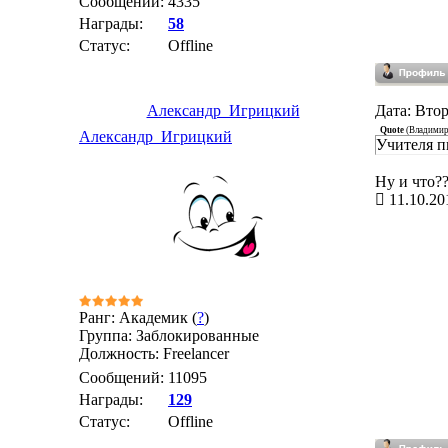
Сообщений:
4335
Награды:
58
Статус:
Offline
Александр_Игрицкий
Дата: Втор
Quote
(
Владими
Александр_Игрицкий
Учителя п
Ну и что?
11.10.20
Ранг: Академик (
?
)
Группа: Заблокированные
Должность: Freelancer
Сообщений:
11095
Награды:
129
Статус:
Offline