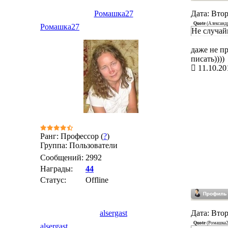
Ромашка27
Дата: Втор
Quote
(
Александ
Ромашка27
Не случай
даже не пр
писать))))
11.10.20
Ранг: Профессор (
?
)
Группа: Пользователи
Сообщений:
2992
Награды:
44
Статус:
Offline
alsergast
Дата: Втор
Quote
(
Ромашка
alsergast