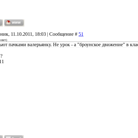
ник, 11.10.2011, 18:03 | Сообщение #
51
рович
)
ьют пачками валерьянку. Не урок - а "броунское движение" в кла
??
11