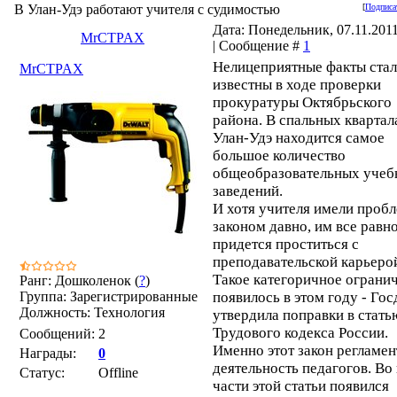
В Улан-Удэ работают учителя с судимостью
[
Подписа
Дата: Понедельник, 07.11.2011
MrCTPAX
| Сообщение #
1
Нелицеприятные факты ста
MrCTPAX
известны в ходе проверки
прокуратуры Октябрьского
района. В спальных квартал
Улан-Удэ находится самое
большое количество
общеобразовательных учеб
заведений.
И хотя учителя имели проб
законом давно, им все равн
придется проститься с
преподавательской карьеро
Такое категоричное ограни
Ранг: Дошколенок (
?
)
Группа: Зарегистрированные
появилось в этом году - Го
Должность: Технология
утвердила поправки в стать
Трудового кодекса России.
Сообщений:
2
Именно этот закон регламен
Награды:
0
деятельность педагогов. Во
Статус:
Offline
части этой статьи появился