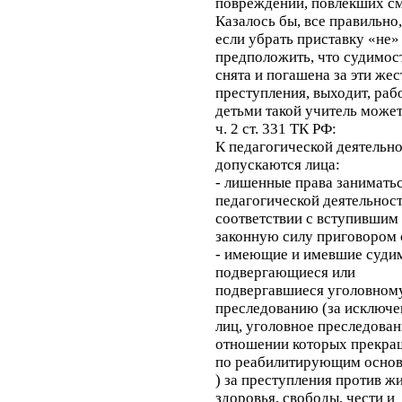
повреждений, повлекших см
Казалось бы, все правильно,
если убрать приставку «не»
предположить, что судимос
снята и погашена за эти же
преступления, выходит, рабо
детьми такой учитель мож
ч. 2 ст. 331 ТК РФ:
К педагогической деятельно
допускаются лица:
- лишенные права занимать
педагогической деятельнос
соответствии с вступившим 
законную силу приговором 
- имеющие и имевшие судим
подвергающиеся или
подвергавшиеся уголовном
преследованию (за исключ
лиц, уголовное преследован
отношении которых прекра
по реабилитирующим осно
) за преступления против ж
здоровья, свободы, чести и