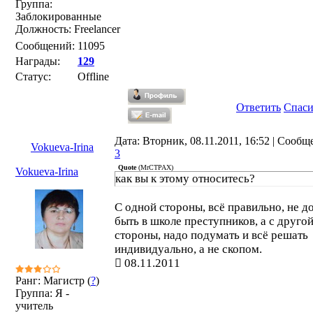
Группа:
Заблокированные
Должность: Freelancer
Сообщений:
11095
Награды:
129
Статус:
Offline
Ответить
Спас
Дата: Вторник, 08.11.2011, 16:52 | Сообщ
Vokueva-Irina
3
Quote
(
MrCTPAX
)
Vokueva-Irina
как вы к этому относитесь?
С одной стороны, всё правильно, не 
быть в школе преступников, а с друго
стороны, надо подумать и всё решать
индивидуально, а не скопом.
08.11.2011
Ранг: Магистр (
?
)
Группа: Я -
учитель