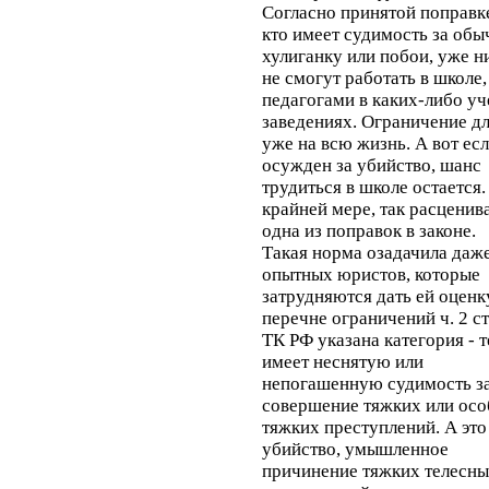
Согласно принятой поправке
кто имеет судимость за об
хулиганку или побои, уже н
не смогут работать в школе,
педагогами в каких-либо у
заведениях. Ограничение дл
уже на всю жизнь. А вот ес
осужден за убийство, шанс
трудиться в школе остается.
крайней мере, так расценив
одна из поправок в законе.
Такая норма озадачила даж
опытных юристов, которые
затрудняются дать ей оценку
перечне ограничений ч. 2 ст
ТК РФ указана категория - т
имеет неснятую или
непогашенную судимость з
совершение тяжких или осо
тяжких преступлений. А это
убийство, умышленное
причинение тяжких телесн