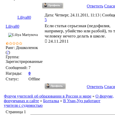
Ответить
Спас
Дата: Четверг, 24.11.2011, 11:13 | Сообщ
Liliya80
5
Если статья серьезная (педофилия,
Liliya80
например, убийство или разбой), то 
человеку нечего делать в школе.
24.11.2011
Ранг: Дошколенок
(
?
)
Группа:
Зарегистрированные
Сообщений:
7
Награды:
0
Статус:
Offline
Ответить
Спас
Форум учителей об образовании в России и мире
»
О форуме,
форумчанах и сайте
»
Болталка
»
В Улан-Удэ работают
учителя с судимостью
Страница
1