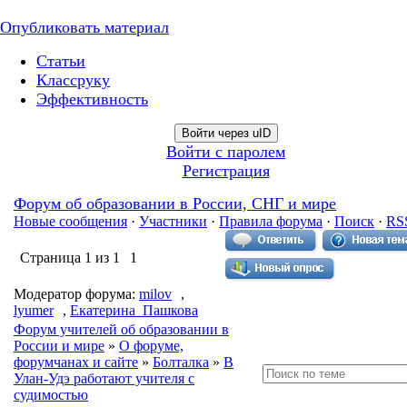
Опубликовать материал
Статьи
Классруку
Эффективность
Войти через uID
Войти с паролем
Регистрация
Форум об образовании в России, СНГ и мире
Новые сообщения
·
Участники
·
Правила форума
·
Поиск
·
RS
Страница
1
из
1
1
Модератор форума:
milov
,
lyumer
,
Екатерина_Пашкова
Форум учителей об образовании в
России и мире
»
О форуме,
форумчанах и сайте
»
Болталка
»
В
Улан-Удэ работают учителя с
судимостью