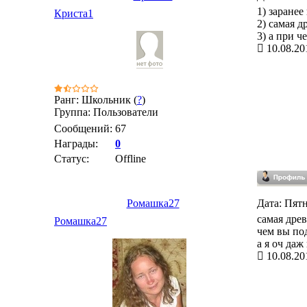
1) заранее
Криста1
2) самая д
3) а при ч
10.08.20
Ранг: Школьник (
?
)
Группа: Пользователи
Сообщений:
67
Награды:
0
Статус:
Offline
Ромашка27
Дата: Пятн
самая дре
Ромашка27
чем вы по
а я оч даж 
10.08.20