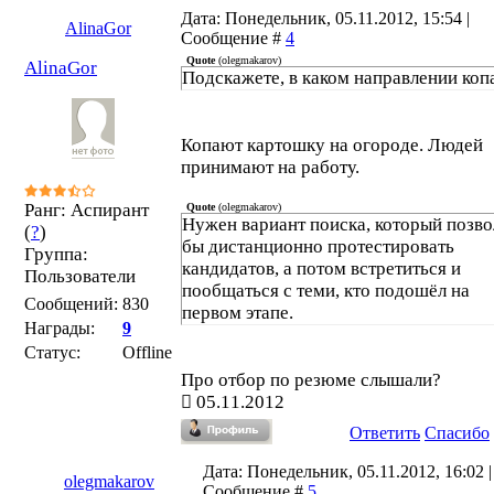
Дата: Понедельник, 05.11.2012, 15:54 |
AlinaGor
Сообщение #
4
Quote
(
olegmakarov
)
AlinaGor
Подскажете, в каком направлении коп
Копают картошку на огороде. Людей
принимают на работу.
Ранг: Аспирант
Quote
(
olegmakarov
)
Нужен вариант поиска, который позво
(
?
)
бы дистанционно протестировать
Группа:
кандидатов, а потом встретиться и
Пользователи
пообщаться с теми, кто подошёл на
Сообщений:
830
первом этапе.
Награды:
9
Статус:
Offline
Про отбор по резюме слышали?
05.11.2012
Ответить
Спасибо
Дата: Понедельник, 05.11.2012, 16:02 |
olegmakarov
Сообщение #
5