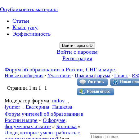
Опубликовать материал
Статьи
Классруку
Эффективность
Войти через uID
Войти с паролем
Регистрация
Форум об образовании в России, СНГ и мире
Новые сообщения
·
Участники
·
Правила форума
·
Поиск
·
RS
Страница
1
из
1
1
Модератор форума:
milov
,
lyumer
,
Екатерина_Пашкова
Форум учителей об образовании в
России и мире
»
О форуме,
форумчанах и сайте
»
Болталка
»
Люди, которые умеют работать с
детьми и подростками?
(для