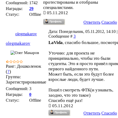
протестированы и отобраны
Сообщений:
1742
специалистами.
Награды:
29
05.11.2012
Статус:
Offline
Ответить
Спасибо
Дата: Понедельник, 05.11.2012, 14:10 |
olegmakarov
Сообщение #
3
LaVida
, спасибо большое, посмотр
olegmakarov
Уточню: для проекта не
принципиально, чтобы это были
студенты. Это я просто привёл при
Ранг: Дошколенок
первого найденного пути.
(
?
)
Может быть, если это будут более
Группа:
взрослые люди, будет лучше.
Зарегистрированные
Сообщений:
3
Пошёл смотреть ФТК(и узнавать,
Награды:
0
заодно, что это такое)
Статус:
Offline
Спасибо ещё раз!
05.11.2012
Ответить
Спасибо