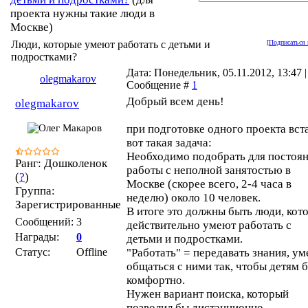
проекта нужны такие люди в
Москве)
Люди, которые умеют работать с детьми и
[
Подписаться 
подростками?
Дата: Понедельник, 05.11.2012, 13:47 |
olegmakarov
Сообщение #
1
Добрый всем день!
olegmakarov
при подготовке одного проекта вст
вот такая задача:
Необходимо подобрать для постоя
Ранг: Дошколенок
работы с неполной занятостью в
(
?
)
Москве (скорее всего, 2-4 часа в
Группа:
неделю) около 10 человек.
Зарегистрированные
В итоге это должны быть люди, кот
Сообщений:
3
действительно умеют работать с
Награды:
0
детьми и подростками.
Статус:
Offline
"Работать" = передавать знания, ум
общаться с ними так, чтобы детям 
комфортно.
Нужен вариант поиска, который
позволил бы дистанционно