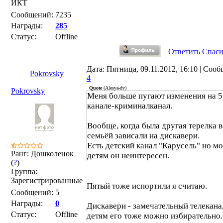
ИКТ
Сообщений:
7235
Награды:
285
Статус:
Offline
Ответить
Спас
Дата: Пятница, 09.11.2012, 16:10 | Соо
Pokrovsky
4
Quote
(
Alesya-dv
)
Pokrovsky
Меня больше пугают изменения на 5
канале-криминалканал.
Вообще, когда была другая терелка 
семьёй зависали на дискавери.
Есть детский канал "Карусель" но м
Ранг: Дошколенок
детям он неинтересен.
(
?
)
Группа:
Зарегистрированные
Пятый тоже испортили я считаю.
Сообщений:
5
Награды:
0
Дискавери - замечательный телекана
Статус:
Offline
детям его тоже можно избирательно.