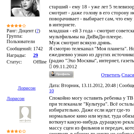
старший - ему 18 - уже лет 5 телевизо
смотрит - даже голову в его сторону н
поворачивает - выбирает сам, что ему
в интернете.
младшая - ей 3 года - смотрит советск
Ранг: Доцент (
?
)
Группа:
мультфильмы на ДиВиДи-плеере.
Пользователи
Муж смотрит всякую дрянь.
Я смотрю телеканал "Моя планета". Н
Сообщений:
1742
ежедневно узнаю из других источник
Награды:
29
(радио "Эхо Москвы", интернет, газеты
Статус:
Offline
09.11.2012
Ответить
Спас
Дата: Вторник, 13.11.2012, 20:48 | Сообщ
Лорисон
10
Спокойно могу оставить ребенка у ТВ
Лорисон
при телеканале "Культура". Всё осталь
избирательно. Даже если идет где-то
нормальное кино или мульт, туда обяз
воткнут какую-нибудь дурацкую рекл
массу сцен из фильмов и передач, кот
смотреть в общем-то никто не собирал