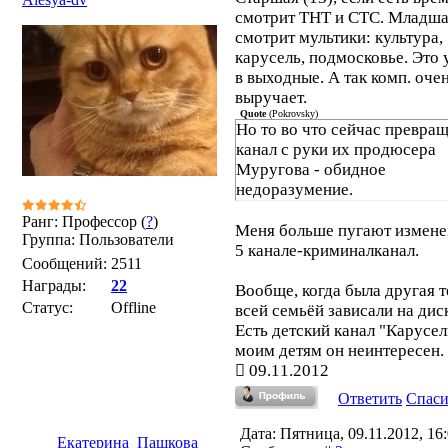
смотрит ТНТ и СТС. Младша
смотрит мультики: культура, 5
карусель, подмосковье. Это
в выходные. А так комп. оче
выручает.
Quote
(
Pokrovsky
)
Но то во что сейчас превра
канал с руки их продюсера
Муругова - обидное
недоразумение.
Ранг: Профессор (
?
)
Меня больше пугают измене
Группа: Пользователи
5 канале-криминалканал.
Сообщений:
2511
Награды:
22
Вообще, когда была другая т
Статус:
Offline
всей семьёй зависали на дис
Есть детский канал "Карусел
моим детям он неинтересен.
09.11.2012
Ответить
Спас
Дата: Пятница, 09.11.2012, 16:
Екатерина_Пашкова