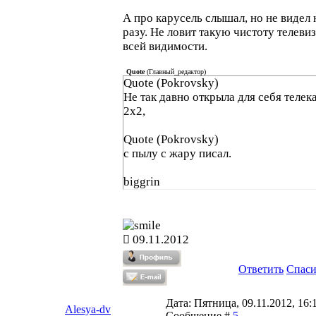
А про карусель слышал, но не видел 
разу. Не ловит такую чистоту телеви
всей видимости.
Quote
(
Главный_редактор
)
Quote (Pokrovsky)
Не так давно открыла для себя телек
2х2,
Quote (Pokrovsky)
с пылу с жару писал.
biggrin
09.11.2012
Ответить
Спас
Дата: Пятница, 09.11.2012, 16:1
Alesya-dv
Сообщение #
5