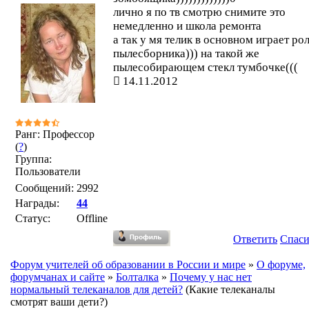
лично я по тв смотрю снимите это
немедленно и школа ремонта
а так у мя телик в основном играет ро
пылесборника))) на такой же
пылесобирающем стекл тумбочке(((
14.11.2012
Ранг: Профессор
(
?
)
Группа:
Пользователи
Сообщений:
2992
Награды:
44
Статус:
Offline
Ответить
Спас
Форум учителей об образовании в России и мире
»
О форуме,
форумчанах и сайте
»
Болталка
»
Почему у нас нет
нормальный телеканалов для детей?
(Какие телеканалы
смотрят ваши дети?)