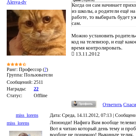
Quote
(
Лорисон
)
Alesya-dv
Когда он сам начинает прих
из школы, а родители ещё на
работе, то выбирать будет у
сам.
Можно установить родитель
код на телевизор, и ещё како
время контролировать.
13.11.2012
Ранг: Профессор (
?
)
Группа: Пользователи
Сообщений:
2511
Награды:
22
Статус:
Offline
Ответить
Спас
miss_lorens
Дата: Среда, 14.11.2012, 07:13 | Сообщен
Люююди! Нафига Вам вообще телевиз
miss_lorens
Вот я читаю который день тему и про
вообще не понимаю! Выкиньте телик,