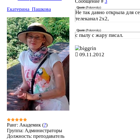
Сообщение #
3
Quote
(
Pokrovsky
)
Екатерина_Пашкова
Не так давно открыла для с
телеканал 2х2,
Quote
(
Pokrovsky
)
с пылу с жару писал.
09.11.2012
Ранг: Академик (
?
)
Группа: Администраторы
Должность: преподаватель