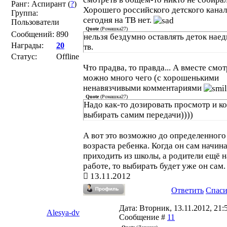
Ранг: Аспирант (
?
)
Хорошего российского детского канал
Группа:
сегодня на ТВ нет.
Пользователи
Quote
(
Ромашка27
)
Сообщений:
890
нельзя бездумно оставлять деток наед
Награды:
20
тв.
Статус:
Offline
Что прадва, то правда... А вместе смо
можно много чего (с хорошенькими
ненавязчивыми комментариями
Quote
(
Ромашка27
)
Надо как-то дозировать просмотр и к
выбирать самим передачи))))
А вот это возможно до определенного
возраста ребенка. Когда он сам начин
приходить из школы, а родители ещё н
работе, то выбирать будет уже он сам.
13.11.2012
Ответить
Спас
Дата: Вторник, 13.11.2012, 21:5
Alesya-dv
Сообщение #
11