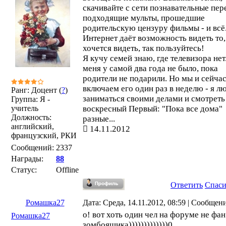
скачивайте с сети познавательные пер
подходящие мульты, прошедшие
родительскую цензуру фильмы - и всё
Интернет даёт возможность видеть то,
хочется видеть, так пользуйтесь!
Я кучу семей знаю, где телевизора нет.
меня у самой два года не было, пока
родители не подарили. Но мы и сейча
включаем его один раз в неделю - я 
Ранг: Доцент (
?
)
заниматься своими делами и смотреть
Группа: Я -
учитель
воскресный Первый: "Пока все дома"
Должность:
разные...
английский,
14.11.2012
французский, РКИ
Сообщений:
2337
Награды:
88
Статус:
Offline
Ответить
Спас
Ромашка27
Дата: Среда, 14.11.2012, 08:59 | Сообщен
о! вот хоть один чел на форуме не фан
Ромашка27
зомбоящика)))))))))))))0