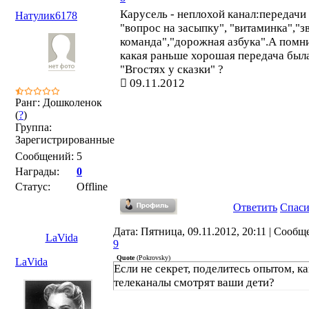
Карусель - неплохой канал:передачи 
Натулик6178
"вопрос на засыпку", "витаминка","з
команда","дорожная азбука".А помни
какая раньше хорошая передача была
"Вгостях у сказки" ?
09.11.2012
Ранг: Дошколенок
(
?
)
Группа:
Зарегистрированные
Сообщений:
5
Награды:
0
Статус:
Offline
Ответить
Спас
Дата: Пятница, 09.11.2012, 20:11 | Сообщ
LaVida
9
Quote
(
Pokrovsky
)
LaVida
Если не секрет, поделитесь опытом, к
телеканалы смотрят ваши дети?