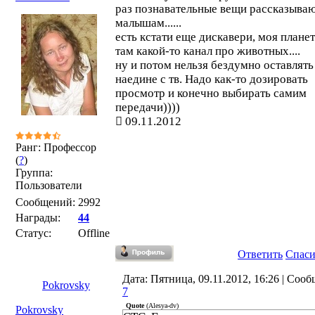
раз познавательные вещи рассказыва
малышам......
есть кстати еще дискавери, моя планет
там какой-то канал про животных....
ну и потом нельзя бездумно оставлять
наедине с тв. Надо как-то дозировать
просмотр и конечно выбирать самим
передачи))))
09.11.2012
Ранг: Профессор
(
?
)
Группа:
Пользователи
Сообщений:
2992
Награды:
44
Статус:
Offline
Ответить
Спас
Дата: Пятница, 09.11.2012, 16:26 | Соо
Pokrovsky
7
Quote
(
Alesya-dv
)
Pokrovsky