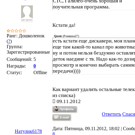
СТС, Галилео-очень хорошая и
поучительная программа.
Кстати да!
Ранг: Дошколенок
Quote
(
Ромашка27
)
есть кстати еще дискавери, моя план
(
?
)
Группа:
еще там какой-то канал про животных
Зарегистрированные
ну и потом нельзя бездумно оставля
деток наедине с тв. Надо как-то доз
Сообщений:
5
просмотр и конечно выбирать самим
Награды:
0
передачи))))
Статус:
Offline
Как вариант удалить остальные теле
из списка)
09.11.2012
Ответить
Спас
Дата: Пятница, 09.11.2012, 18:02 | Соо
Натулик6178
8