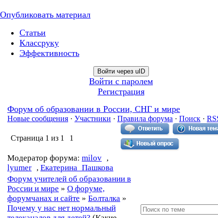
Опубликовать материал
Статьи
Классруку
Эффективность
Войти через uID
Войти с паролем
Регистрация
Форум об образовании в России, СНГ и мире
Новые сообщения
·
Участники
·
Правила форума
·
Поиск
·
RS
Страница
1
из
1
1
Модератор форума:
milov
,
lyumer
,
Екатерина_Пашкова
Форум учителей об образовании в
России и мире
»
О форуме,
форумчанах и сайте
»
Болталка
»
Почему у нас нет нормальный
телеканалов для детей?
(Какие