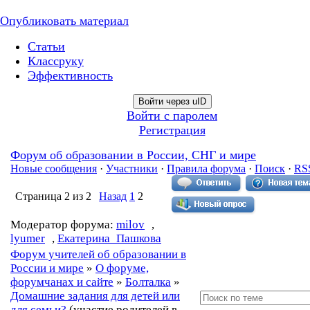
Опубликовать материал
Статьи
Классруку
Эффективность
Войти через uID
Войти с паролем
Регистрация
Форум об образовании в России, СНГ и мире
Новые сообщения
·
Участники
·
Правила форума
·
Поиск
·
RS
Страница
2
из
2
Назад
1
2
Модератор форума:
milov
,
lyumer
,
Екатерина_Пашкова
Форум учителей об образовании в
России и мире
»
О форуме,
форумчанах и сайте
»
Болталка
»
Домашние задания для детей или
для семьи?
(участие родителей в