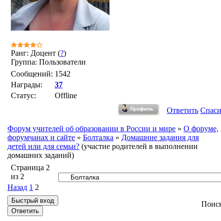
Ранг: Доцент (
?
)
Группа: Пользователи
Сообщений:
1542
Награды:
37
Статус:
Offline
Ответить
Спас
Форум учителей об образовании в России и мире
»
О форуме,
форумчанах и сайте
»
Болталка
»
Домашние задания для
детей или для семьи?
(участие родителей в выполнении
домашних заданий)
Страница
2
из
2
Назад
1
2
Поис