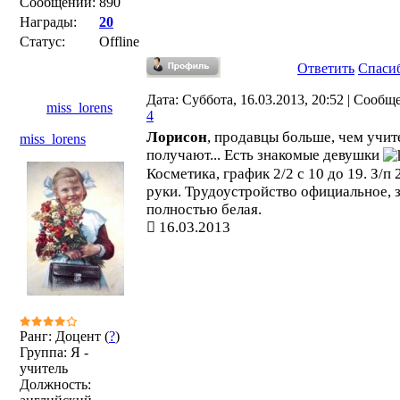
Сообщений:
890
Награды:
20
Статус:
Offline
Ответить
Спаси
Дата: Суббота, 16.03.2013, 20:52 | Сообщ
miss_lorens
4
Лорисон
, продавцы больше, чем учит
miss_lorens
получают... Есть знакомые девушки
Косметика, график 2/2 с 10 до 19. З/п 
руки. Трудоустройство официальное, з
полностью белая.
16.03.2013
Ранг: Доцент (
?
)
Группа: Я -
учитель
Должность: