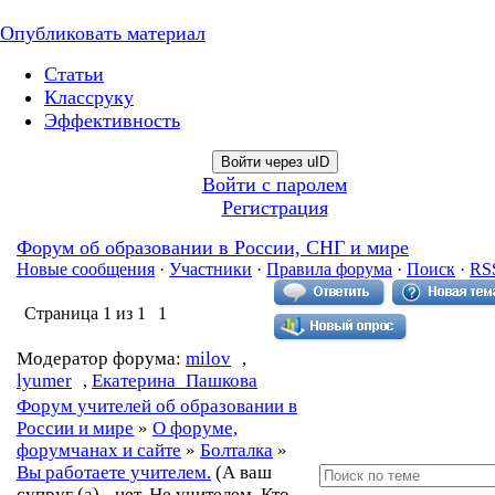
Опубликовать материал
Статьи
Классруку
Эффективность
Войти через uID
Войти с паролем
Регистрация
Форум об образовании в России, СНГ и мире
Новые сообщения
·
Участники
·
Правила форума
·
Поиск
·
RS
Страница
1
из
1
1
Модератор форума:
milov
,
lyumer
,
Екатерина_Пашкова
Форум учителей об образовании в
России и мире
»
О форуме,
форумчанах и сайте
»
Болталка
»
Вы работаете учителем.
(А ваш
супруг (а) - нет. Не учителем. Кто