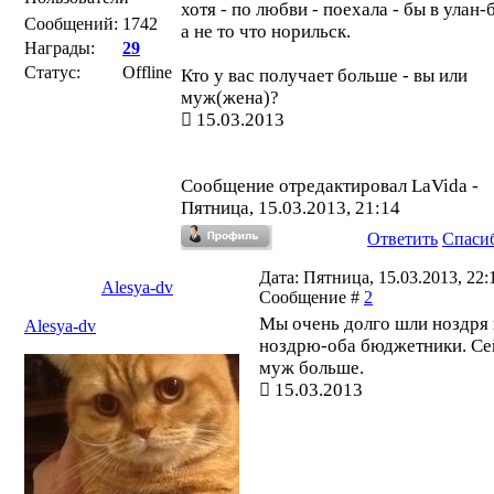
хотя - по любви - поехала - бы в улан-
Сообщений:
1742
а не то что норильск.
Награды:
29
Статус:
Offline
Кто у вас получает больше - вы или
муж(жена)?
15.03.2013
Сообщение отредактировал
LaVida
-
Пятница, 15.03.2013, 21:14
Ответить
Спаси
Дата: Пятница, 15.03.2013, 22:1
Alesya-dv
Сообщение #
2
Мы очень долго шли ноздря 
Alesya-dv
ноздрю-оба бюджетники. Се
муж больше.
15.03.2013