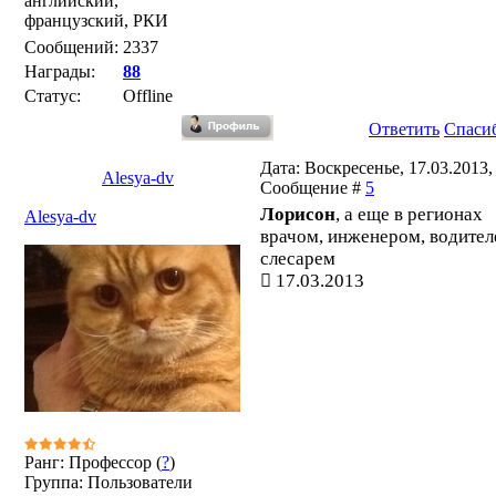
английский,
французский, РКИ
Сообщений:
2337
Награды:
88
Статус:
Offline
Ответить
Спаси
Дата: Воскресенье, 17.03.2013, 
Alesya-dv
Сообщение #
5
Лорисон
, а еще в регионах
Alesya-dv
врачом, инженером, водител
слесарем
17.03.2013
Ранг: Профессор (
?
)
Группа: Пользователи