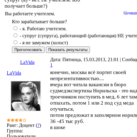
получает больше?)
Вы работаете учителем.
[
Подписат
Кто зарабатывает больше?
- я. Работаю учителем.
- супруг (супруга), работающий (работающая) НЕ учит
- я не замужем (холост)
Дата: Пятница, 15.03.2013, 21:01 | Сообщ
LaVida
1
конечно, москва всё портит своей
LaVida
непрезентативностью....
вчера вот читала вакансии в бюро
судмедэкспертизы Норильска - это на
троечником поступить в мед, 6 лет там
отпахать, потом 1 или 2 под суд меда
отучиться,
потом предложат в заполярном норил
36 -45 тыс руб.
Ранг: Доцент (
?
)
в шоке
Группа:
Пользователи