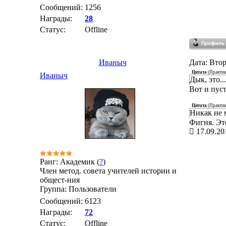
Сообщений:
1256
Награды:
28
Статус:
Offline
Иваныч
Дата: Втор
Цитата
(
Практик
Иваныч
Дык, это.
Вот и пуст
Цитата
(
Практик
Никак не 
Фигня. Это
17.09.20
Ранг: Академик (
?
)
Член метод. совета учителей истории и
общест-ния
Группа: Пользователи
Сообщений:
6123
Награды:
72
Статус:
Offline