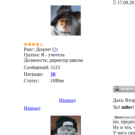
17.09.20
Ранг: Доцент (
?
)
Группа: Я - учитель
Должность: директор школы
Сообщений:
1123
Награды:
16
Статус:
Offline
Иваныч
Дата: Втор
Хо!
milov
!
Иваныч
Цитата
(
maxi-uc
но, предп
Ну и что, 
У него сво