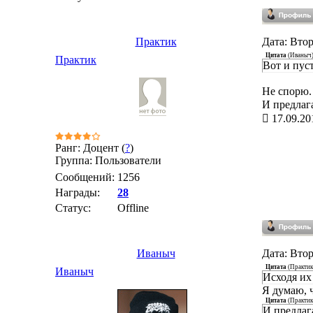
Практик
Дата: Втор
Цитата
(
Иваныч
Практик
Вот и пуст
Не спорю.
И предлага
17.09.20
Ранг: Доцент (
?
)
Группа: Пользователи
Сообщений:
1256
Награды:
28
Статус:
Offline
Иваныч
Дата: Втор
Цитата
(
Практик
Иваныч
Исходя их
Я думаю, 
Цитата
(
Практик
И предлага