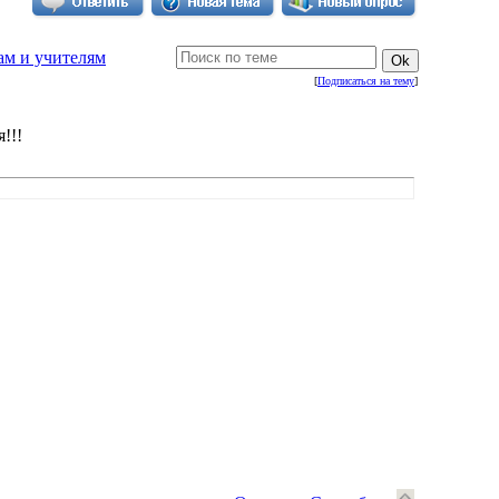
ам и учителям
[
Подписаться на тему
]
!!!