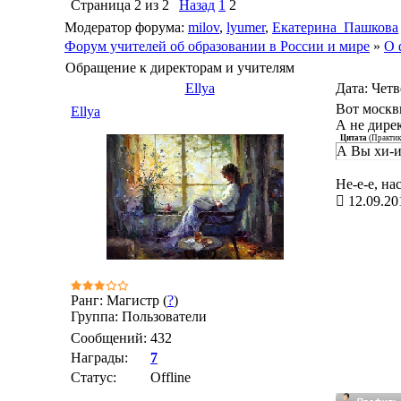
Страница
2
из
2
Назад
1
2
Модератор форума:
milov
,
lyumer
,
Екатерина_Пашкова
Форум учителей об образовании в России и мире
»
О 
Обращение к директорам и учителям
Ellya
Дата: Четв
Вот москви
Ellya
А не дире
Цитата
(
Практик
А Вы хи-и
Не-е-е, на
12.09.20
Ранг: Магистр (
?
)
Группа: Пользователи
Сообщений:
432
Награды:
7
Статус:
Offline