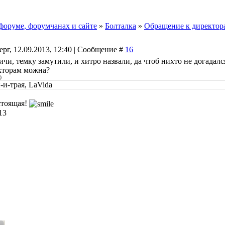
форуме, форумчанах и сайте
»
Болталка
»
Обращение к директор
ерг, 12.09.2013, 12:40 | Сообщение #
16
чи, темку замутили, и хитро назвали, да чтоб нихто не догадался
кторам можна?
)
-и-трая, LaVida
стоящая!
13