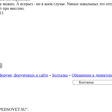
 можно. А всерьез - ни в коем случае. Умных навальных это отп
ут про миссию.
13
форуме, форумчанах и сайте
»
Болталка
»
Обращение к директор
- PEDSOVET.SU".