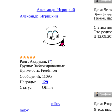
Александр_Игрицкий
Дата: Четв
Цитата
(
luckysgu
Александр_Игрицкий
Не-е-е, на
С этим по
Это редкос
12.09.20
Ранг: Академик (
?
)
Группа: Заблокированные
Должность: Freelancer
Сообщений:
11095
Награды:
129
Статус:
Offline
milov
Дата: Втор
Я тож выс
milov