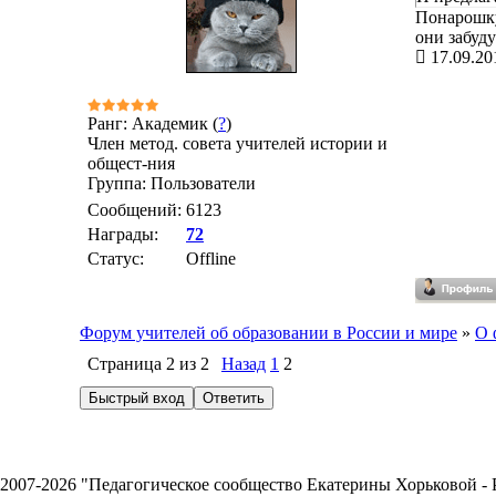
Понарошку
они забуд
17.09.20
Ранг: Академик (
?
)
Член метод. совета учителей истории и
общест-ния
Группа: Пользователи
Сообщений:
6123
Награды:
72
Статус:
Offline
Форум учителей об образовании в России и мире
»
О 
Страница
2
из
2
Назад
1
2
2007-2026 "Педагогическое сообщество Екатерины Хорьковой 