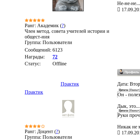
Не-не-не..
17.09.20
Ранг: Академик (
?
)
Член метод. совета учителей истории и
общест-ния
Группа: Пользователи
Сообщений:
6123
Награды:
72
Статус:
Offline
Практик
Дата: Втор
Цитата
(
Иваныч
Практик
Он - поле
Дык, это..
Цитата
(
Иваныч
Руки проч
Никак не 
Ранг: Доцент (
?
)
17.09.20
Группа: Пользователи