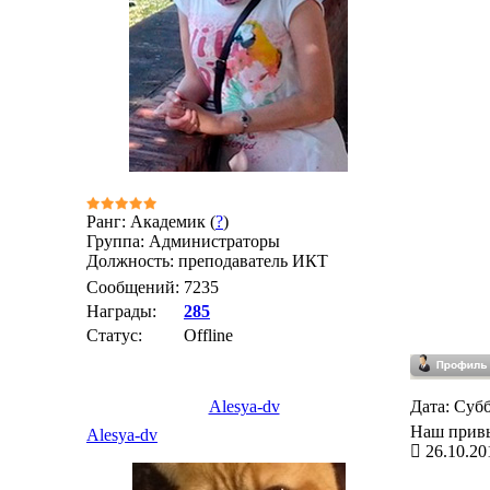
Ранг: Академик (
?
)
Группа: Администраторы
Должность: преподаватель ИКТ
Сообщений:
7235
Награды:
285
Статус:
Offline
Alesya-dv
Дата: Субб
Наш привы
Alesya-dv
26.10.20