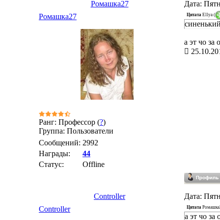
Ромашка27
Дата: Пятн
Цитата
Ellya
(
Ромашка27
синенький
а эт чо за
25.10.20
Ранг: Профессор (
?
)
Группа: Пользователи
Сообщений:
2992
Награды:
44
Статус:
Offline
Controller
Дата: Пятн
Цитата
Ромашка
Controller
а эт чо за