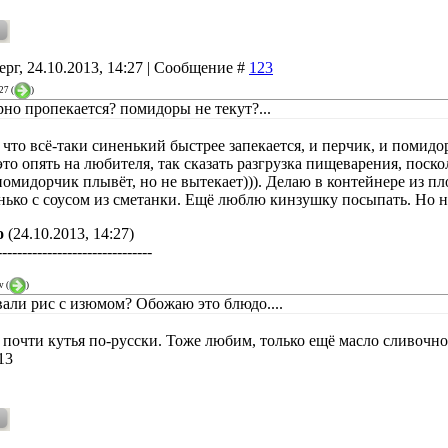
ерг, 24.10.2013, 14:27 | Сообщение #
123
27
(
)
рно пропекается? помидоры не текут?...
что всё-таки синенький быстрее запекается, и перчик, и помидо
это опять на любителя, так сказать разгрузка пищеварения, поско
помидорчик плывёт, но не вытекает))). Делаю в контейнере из пл
нько с соусом из сметанки. Ещё люблю кинзушку посыпать. Но не 
о
(24.10.2013, 14:27)
-------------------------------
v
(
)
али рис с изюмом? Обожаю это блюдо....
о почти кутья по-русски. Тоже любим, только ещё масло сливочно
13