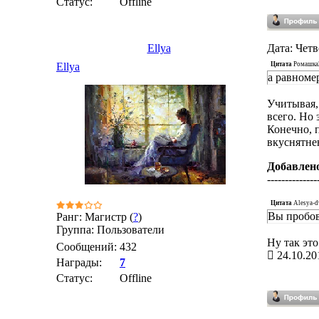
Статус:
Offline
Ellya
Дата: Четв
Цитата
Ромашка
Ellya
а равноме
Учитывая, 
всего. Но 
Конечно, 
вкуснятне
Добавлен
--------------
Цитата
Alesya-d
Вы пробов
Ранг: Магистр (
?
)
Группа: Пользователи
Ну так эт
Сообщений:
432
24.10.20
Награды:
7
Статус:
Offline