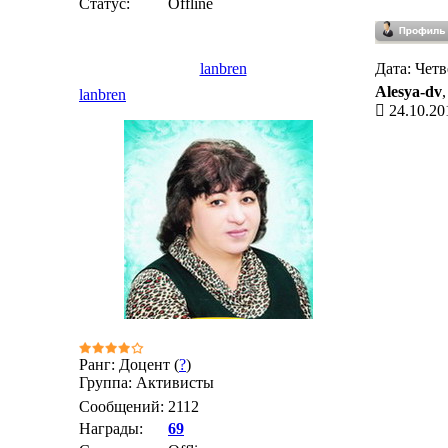
Статус:
Offline
lanbren
Дата: Четв
Alesya-dv
lanbren
24.10.20
Ранг: Доцент (
?
)
Группа: Активисты
Сообщений:
2112
Награды:
69