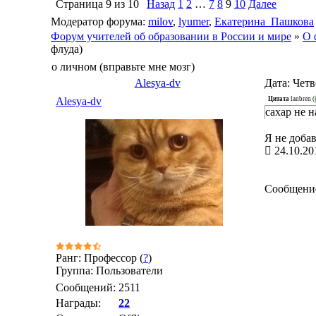
Страница
9
из
10
Назад
1
2
…
7
8
9
10
Далее
Модератор форума:
milov
,
lyumer
,
Екатерина_Пашкова
Форум учителей об образовании в России и мире
»
О 
флуда)
о личном (вправьте мне мозг)
Alesya-dv
Дата: Четв
Цитата
lanbren
(
Alesya-dv
сахар не н
Я не доба
24.10.20
Сообщени
Ранг: Профессор (
?
)
Группа: Пользователи
Сообщений:
2511
Награды:
22