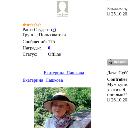
Баклажан,
25.10.20
Ранг: Студент (
?
)
Группа: Пользователи
Сообщений:
175
Награды:
0
Статус:
Offline
Екатерина_Пашкова
Дата: Субб
Controller
Екатерина_Пашкова
Муж купил 
хватит. Я,
ногтями?! 
26.10.20