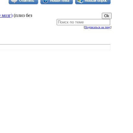
 мозг)
(плиз без
[
Подписаться на тему
]