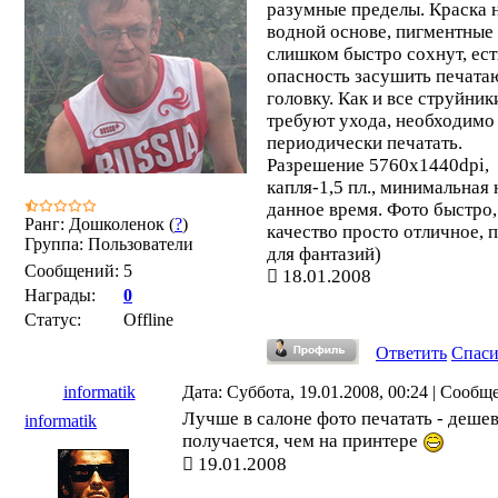
разумные пределы. Краска 
водной основе, пигментные
слишком быстро сохнут, ест
опасность засушить печат
головку. Как и все струйник
требуют ухода, необходимо
периодически печатать.
Разрешение 5760х1440dpi,
капля-1,5 пл., минимальная 
данное время. Фото быстро,
Ранг: Дошколенок (
?
)
качество просто отличное, 
Группа: Пользователи
для фантазий)
Сообщений:
5
18.01.2008
Награды:
0
Статус:
Offline
Ответить
Спас
informatik
Дата: Суббота, 19.01.2008, 00:24 | Сооб
Лучше в салоне фото печатать - деше
informatik
получается, чем на принтере
19.01.2008