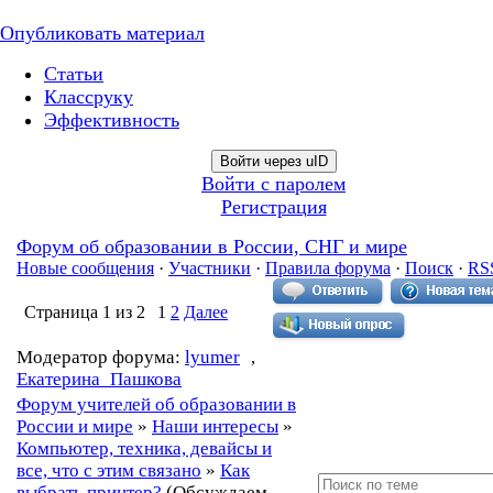
Опубликовать материал
Статьи
Классруку
Эффективность
Войти через uID
Войти с паролем
Регистрация
Форум об образовании в России, СНГ и мире
Новые сообщения
·
Участники
·
Правила форума
·
Поиск
·
RS
Страница
1
из
2
1
2
Далее
Модератор форума:
lyumer
,
Екатерина_Пашкова
Форум учителей об образовании в
России и мире
»
Наши интересы
»
Компьютер, техника, девайсы и
все, что с этим связано
»
Как
выбрать принтер?
(Обсуждаем