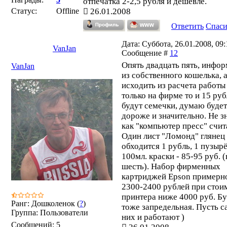
отпечатка 2-2,5 рубля и дешевле.
Статус:
Offline
26.01.2008
Ответить
Спас
Дата: Суббота, 26.01.2008, 09:1
VanJan
Сообщение #
12
Опять двадцать пять, инфо
VanJan
из собственного кошелька, а
исходить из расчета работы
только на фирме то и 15 ру
будут семечки, думаю будет
дороже и значительно. Не з
как "компьютер пресс" счит
Один лист "Ломонд" глянец
обходится 1 рубль, 1 пузыр
100мл. краски - 85-95 руб. (
шесть). Набор фирменных
картриджей Epson примерно
2300-2400 рублей при стои
принтера ниже 4000 руб. Б
Ранг: Дошколенок (
?
)
тоже запредельная. Пусть с
Группа: Пользователи
них и работают )
Сообщений:
5