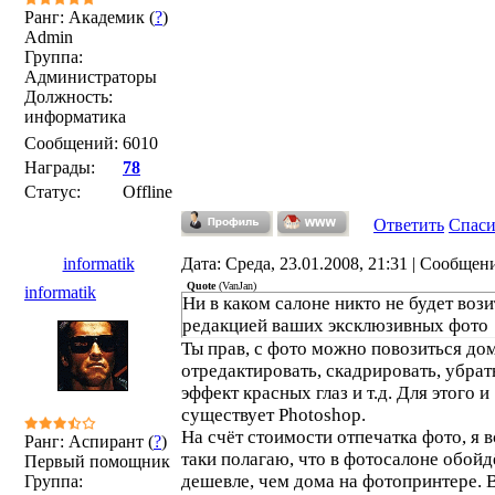
Ранг: Академик (
?
)
Admin
Группа:
Администраторы
Должность:
информатика
Сообщений:
6010
Награды:
78
Статус:
Offline
Ответить
Спас
informatik
Дата: Среда, 23.01.2008, 21:31 | Сообщен
Quote
(
VanJan
)
informatik
Ни в каком салоне никто не будет вози
редакцией ваших эксклюзивных фото
Ты прав, с фото можно повозиться дом
отредактировать, скадрировать, убрат
эффект красных глаз и т.д. Для этого и
существует Photoshop.
На счёт стоимости отпечатка фото, я в
Ранг: Аспирант (
?
)
таки полагаю, что в фотосалоне обойд
Первый помощник
дешевле, чем дома на фотопринтере. 
Группа: