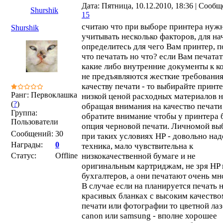
Дата: Пятница, 10.12.2010, 18:36 | Сообщ
Shurshik
15
считаю что при выборе принтера нуж
Shurshik
учитывать несколько факторов, для на
определитесь для чего Вам принтер, 
что печатать но что? если Вам печатат
какие либо внутренние документы к 
не предъявляются жесткие требования
качеству печати - то выбирайте принте
Ранг: Первоклашка
низкой ценой расходных материалов н
(
?
)
обращая внимания на качество печати
Группа:
обратите внимание чтобы у принтера 
Пользователи
опция черновой печати. Личномой вы
Сообщений:
30
при таких условиях НР - довольно на
Награды:
0
техника, мало чувствительна к
Статус:
Offline
низкокачественной бумаге и не
оригинальным картриджам, не зря HP
бухгалтеров, а они печатают очень мн
В случае если на планируется печать 
красивых бланках с высоким качество
печати или фотографии то цветной ла
canon или samsung - вполне хорошее