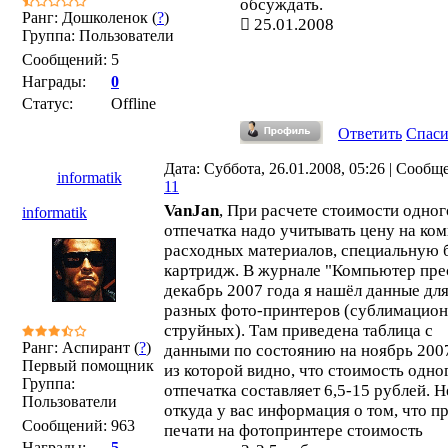
обсуждать.
Ранг: Дошколенок (
?
)
25.01.2008
Группа: Пользователи
Сообщений:
5
Награды:
0
Статус:
Offline
Ответить
Спас
Дата: Суббота, 26.01.2008, 05:26 | Сообщ
informatik
11
VanJan
, При расчете стоимости одног
informatik
отпечатка надо учитывать цену на ком
расходных материалов, специальную 
картридж. В журнале "Компьютер прес
декабрь 2007 года я нашёл данные дл
разных фото-принтеров (сублимацио
струйных). Там приведена таблица с
Ранг: Аспирант (
?
)
данными по состоянию на ноябрь 2007
Первый помощник
из которой видно, что стоимость одно
Группа:
отпечатка составляет 6,5-15 рублей. Н
Пользователи
откуда у вас информация о том, что п
Сообщений:
963
печати на фотопринтере стоимость
Награды:
5