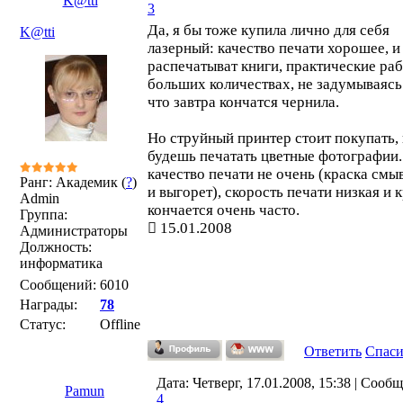
K@tti
3
Да, я бы тоже купила лично для себя
K@tti
лазерный: качество печати хорошее, 
распечатыват книги, практические раб
больших количествах, не задумываясь 
что завтра кончатся чернила.
Но струйный принтер стоит покупать, 
будешь печатать цветные фотографии.
качество печати не очень (краска смы
Ранг: Академик (
?
)
и выгорет), скорость печати низкая и 
Admin
кончается очень часто.
Группа:
15.01.2008
Администраторы
Должность:
информатика
Сообщений:
6010
Награды:
78
Статус:
Offline
Ответить
Спас
Дата: Четверг, 17.01.2008, 15:38 | Сооб
Pamun
4