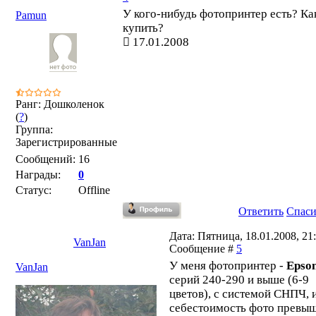
У кого-нибудь фотопринтер есть? Ка
Pamun
купить?
17.01.2008
Ранг: Дошколенок
(
?
)
Группа:
Зарегистрированные
Сообщений:
16
Награды:
0
Статус:
Offline
Ответить
Спас
Дата: Пятница, 18.01.2008, 21:
VanJan
Сообщение #
5
У меня фотопринтер -
Epson
VanJan
серий 240-290 и выше (6-9
цветов), с системой СНПЧ, 
себестоимость фото превы