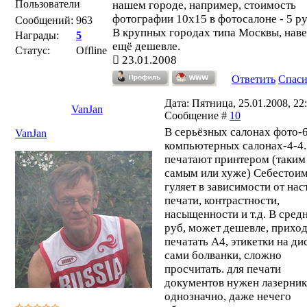
Пользователи
нашем городе, например, стоимость
фотографии 10x15 в фотосалоне - 5 ру
Сообщений:
963
В крупных городах типа Москвы, наве
Награды:
5
ещё дешевле.
Статус:
Offline
23.01.2008
Ответить
Спас
Дата: Пятница, 25.01.2008, 22:
VanJan
Сообщение #
10
В серьёзных салонах фото-6
VanJan
компьютерных салонах-4-4.
печатают принтером (таким
самым или хуже) Себестои
гуляет в зависимости от на
печати, контрастности,
насыщенности и т.д. В сред
руб, может дешевле, прихо
печатать А4, этикетки на ди
сами болванки, сложно
просчитать. для печати
документов нужен лазерник
однозначно, даже нечего