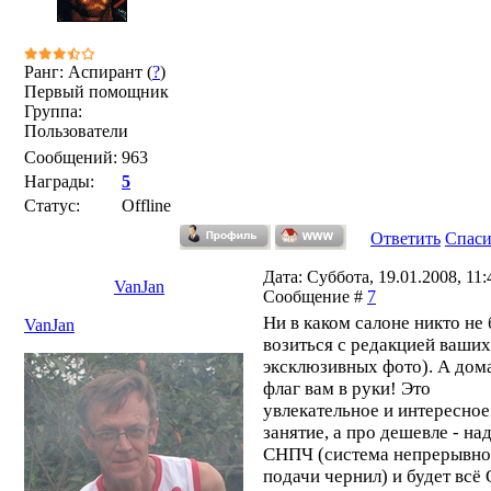
Ранг: Аспирант (
?
)
Первый помощник
Группа:
Пользователи
Сообщений:
963
Награды:
5
Статус:
Offline
Ответить
Спас
Дата: Суббота, 19.01.2008, 11:4
VanJan
Сообщение #
7
Ни в каком салоне никто не 
VanJan
возиться с редакцией ваших
эксклюзивных фото). А дома
флаг вам в руки! Это
увлекательное и интересное
занятие, а про дешевле - на
СНПЧ (система непрерывн
подачи чернил) и будет всё