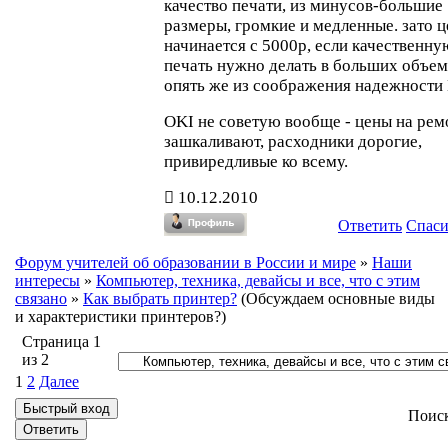
качество печати, из минусов-большие
размеры, громкие и медленные. зато ц
начинается с 5000р, если качественну
печать нужно делать в больших объем
опять же из соображения надежности 
OKI не советую вообще - цены на рем
зашкаливают, расходники дорогие,
привиредливые ко всему.
10.12.2010
Ответить
Спас
Форум учителей об образовании в России и мире
»
Наши
интересы
»
Компьютер, техника, девайсы и все, что с этим
связано
»
Как выбрать принтер?
(Обсуждаем основные виды
и характеристики принтеров?)
Страница
1
из
2
1
2
Далее
Поис