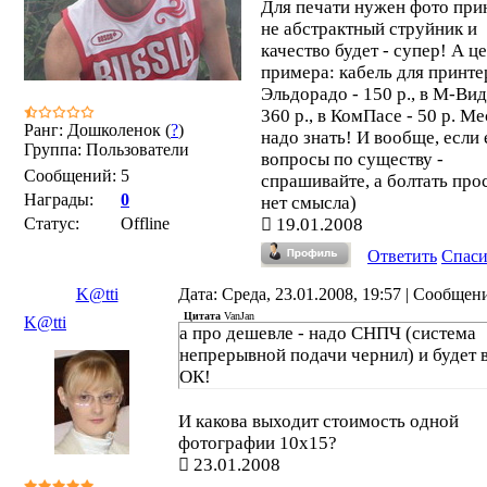
Для печати нужен фото прин
не абстрактный струйник и
качество будет - супер! А ц
примера: кабель для принте
Эльдорадо - 150 р., в М-Вид
360 р., в КомПасе - 50 р. Ме
Ранг: Дошколенок (
?
)
надо знать! И вообще, если 
Группа: Пользователи
вопросы по существу -
Сообщений:
5
спрашивайте, а болтать прос
Награды:
0
нет смысла)
Статус:
Offline
19.01.2008
Ответить
Спас
K@tti
Дата: Среда, 23.01.2008, 19:57 | Сообщен
Цитата
VanJan
K@tti
а про дешевле - надо СНПЧ (система
непрерывной подачи чернил) и будет 
ОК!
И какова выходит стоимость одной
фотографии 10х15?
23.01.2008