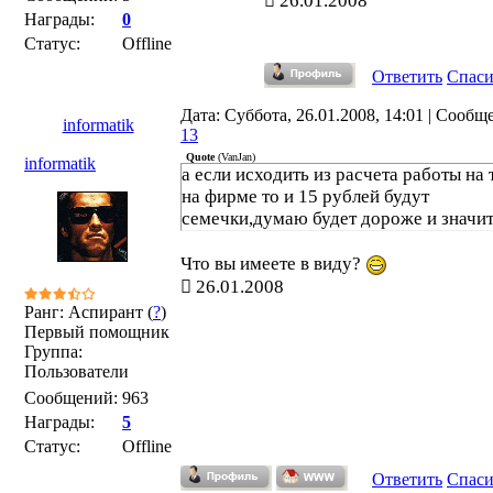
26.01.2008
Награды:
0
Статус:
Offline
Ответить
Спас
Дата: Суббота, 26.01.2008, 14:01 | Сообщ
informatik
13
Quote
(
VanJan
)
informatik
а если исходить из расчета работы на 
на фирме то и 15 рублей будут
семечки,думаю будет дороже и значи
Что вы имеете в виду?
26.01.2008
Ранг: Аспирант (
?
)
Первый помощник
Группа:
Пользователи
Сообщений:
963
Награды:
5
Статус:
Offline
Ответить
Спас