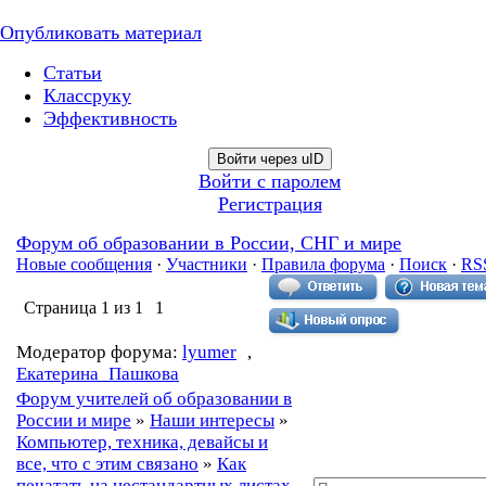
Опубликовать материал
Статьи
Классруку
Эффективность
Войти через uID
Войти с паролем
Регистрация
Форум об образовании в России, СНГ и мире
Новые сообщения
·
Участники
·
Правила форума
·
Поиск
·
RS
Страница
1
из
1
1
Модератор форума:
lyumer
,
Екатерина_Пашкова
Форум учителей об образовании в
России и мире
»
Наши интересы
»
Компьютер, техника, девайсы и
все, что с этим связано
»
Как
печатать на нестандартных листах