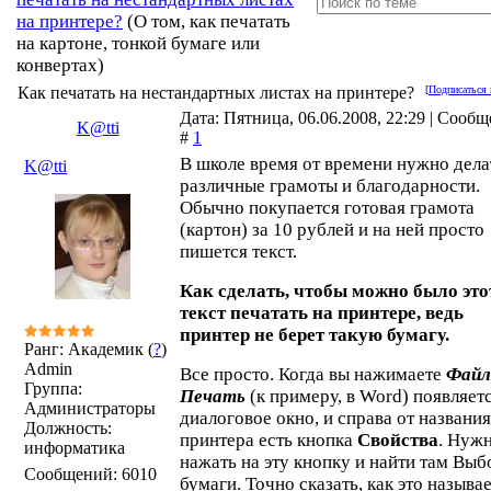
на принтере?
(О том, как печатать
на картоне, тонкой бумаге или
конвертах)
Как печатать на нестандартных листах на принтере?
[
Подписаться 
Дата: Пятница, 06.06.2008, 22:29 | Сооб
K@tti
#
1
В школе время от времени нужно дела
K@tti
различные грамоты и благодарности.
Обычно покупается готовая грамота
(картон) за 10 рублей и на ней просто
пишется текст.
Как сделать, чтобы можно было это
текст печатать на принтере, ведь
принтер не берет такую бумагу.
Ранг: Академик (
?
)
Admin
Все просто. Когда вы нажимаете
Файл
Группа:
Печать
(к примеру, в Word) появляет
Администраторы
диалоговое окно, и справа от названия
Должность:
принтера есть кнопка
Свойства
. Нуж
информатика
нажать на эту кнопку и найти там Выб
Сообщений:
6010
бумаги. Точно сказать, как это называе