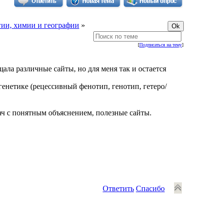
ии, химии и географии
»
[
Подписаться на тему
]
ала различные сайты, но для меня так и остается
генетике (рецессивный фенотип, генотип, гетеро/
ач с понятным объяснением, полезные сайты.
Ответить
Спасибо