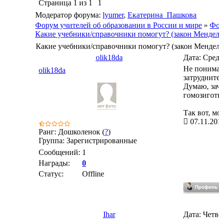
Страница
1
из
1
1
Модератор форума:
lyumer
,
Екатерина_Пашкова
Форум учителей об образовании в России и мире
»
Фо
Какие учебники/справочники помогут? (закон Мендел
Какие учебники/справочники помогут? (закон Мендел
olik18da
Дата: Сред
Не понимаю
olik18da
затруднит
Думаю, за
гомозигот
Так вот, 
07.11.20
Ранг: Дошколенок (
?
)
Группа: Зарегистрированные
Сообщений:
1
Награды:
0
Статус:
Offline
Ihar
Дата: Четв