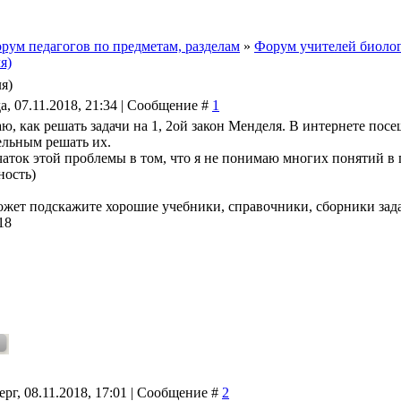
рум педагогов по предметам, разделам
»
Форум учителей биолог
я)
я)
а, 07.11.2018, 21:34 | Сообщение #
1
, как решать задачи на 1, 2ой закон Менделя. В интернете посещ
ельным решать их.
чаток этой проблемы в том, что я не понимаю многих понятий в 
ность)
может подскажите хорошие учебники, справочники, сборники зад
18
ерг, 08.11.2018, 17:01 | Сообщение #
2