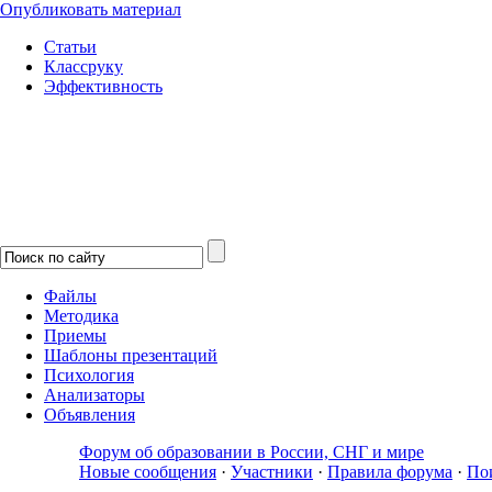
Опубликовать материал
Статьи
Классруку
Эффективность
Файлы
Методика
Приемы
Шаблоны презентаций
Психология
Анализаторы
Объявления
Форум об образовании в России, СНГ и мире
Новые сообщения
·
Участники
·
Правила форума
·
По