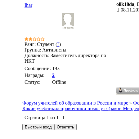
olik18da
, 
Ihar
08.11.20
Ранг: Студент (
?
)
Группа: Активисты
Должность: Заместитель директора по
ИКТ
Сообщений:
193
Награды:
2
Статус:
Offline
Форум учителей об образовании в России и мире
»
Фо
Какие учебники/справочники помогут? (закон Мендел
Страница
1
из
1
1