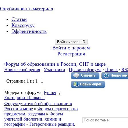
Опубликовать материал
Статьи
Классруку
Эффективность
Войти через uID
Войти с паролем
Регистрация
Форум об образовании в России, СНГ и мире
Новые сообщения
·
Участники
·
Правила форума
·
Поиск
·
RS
Страница
1
из
1
1
Модератор форума:
lyumer
,
Екатерина_Пашкова
Форум учителей об образовании в
России и мире
»
Форум педагогов по
предметам, разделам
»
Форум
учителей биологии, химии и
географии
»
Гетерогенные реакции.