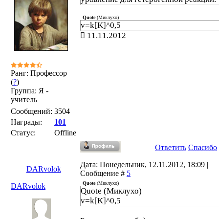
Quote
(
Миклухо
)
v=k[K]^0,5
11.11.2012
Ранг: Профессор
(
?
)
Группа: Я -
учитель
Сообщений:
3504
Награды:
101
Статус:
Offline
Ответить
Спасибо
Дата: Понедельник, 12.11.2012, 18:09 |
DARvolok
Сообщение #
5
Quote
(
Миклухо
)
DARvolok
Quote (Миклухо)
v=k[K]^0,5