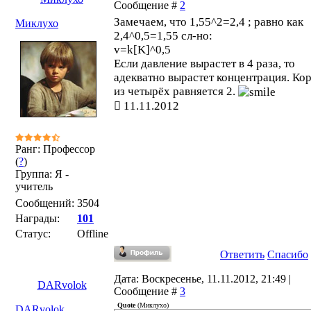
Сообщение #
2
Замечаем, что 1,55^2=2,4 ; равно как
Миклухо
2,4^0,5=1,55 сл-но:
v=k[K]^0,5
Если давление вырастет в 4 раза, то
адекватно вырастет концентрация. Ко
из четырёх равняется 2.
11.11.2012
Ранг: Профессор
(
?
)
Группа: Я -
учитель
Сообщений:
3504
Награды:
101
Статус:
Offline
Ответить
Спасибо
Дата: Воскресенье, 11.11.2012, 21:49 |
DARvolok
Сообщение #
3
Quote
(
Миклухо
)
DARvolok