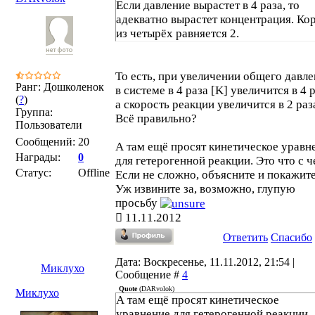
Если давление вырастет в 4 раза, то
адекватно вырастет концентрация. Ко
из четырёх равняется 2.
То есть, при увеличении общего давл
Ранг: Дошколенок
в системе в 4 раза [K] увеличится в 4 р
(
?
)
а скорость реакции увеличится в 2 раз
Группа:
Всё правильно?
Пользователи
Сообщений:
20
А там ещё просят кинетическое уравн
Награды:
0
для гетерогенной реакции. Это что с 
Статус:
Offline
Если не сложно, объясните и покажит
Уж извините за, возможно, глупую
просьбу
11.11.2012
Ответить
Спасибо
Дата: Воскресенье, 11.11.2012, 21:54 |
Миклухо
Сообщение #
4
Quote
(
DARvolok
)
Миклухо
А там ещё просят кинетическое
уравнение для гетерогенной реакции.