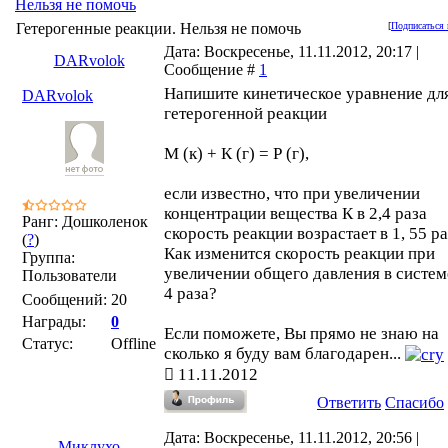
Нельзя не помочь
Гетерогенные реакции. Нельзя не помочь
[
Подписаться 
Дата: Воскресенье, 11.11.2012, 20:17 |
DARvolok
Сообщение #
1
Напишите кинетическое уравнение дл
DARvolok
гетерогенной реакции
М (к) + К (г) = Р (г),
если известно, что при увеличении
концентрации вещества К в 2,4 раза
Ранг: Дошколенок
скорость реакции возрастает в 1, 55 ра
(
?
)
Как изменится скорость реакции при
Группа:
увеличении общего давления в систем
Пользователи
4 раза?
Сообщений:
20
Награды:
0
Если поможете, Вы прямо не знаю на
Статус:
Offline
сколько я буду вам благодарен...
11.11.2012
Ответить
Спасибо
Дата: Воскресенье, 11.11.2012, 20:56 |
Миклухо