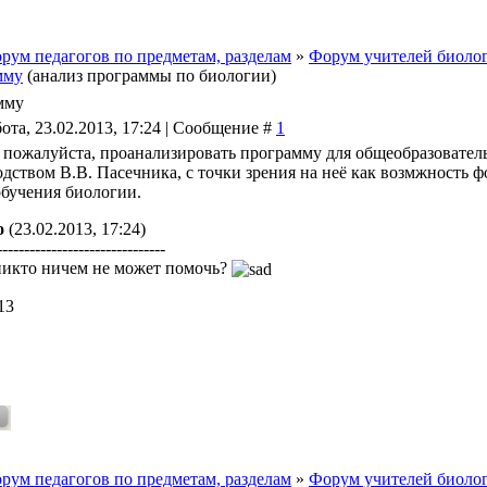
рум педагогов по предметам, разделам
»
Форум учителей биолог
мму
(анализ программы по биологии)
мму
ота, 23.02.2013, 17:24 | Сообщение #
1
 пожалуйста, проанализировать программу для общеобразовател
одством В.В. Пасечника, с точки зрения на неё как возмжность
обучения биологии.
о
(23.02.2013, 17:24)
-------------------------------
икто ничем не может помочь?
13
рум педагогов по предметам, разделам
»
Форум учителей биолог