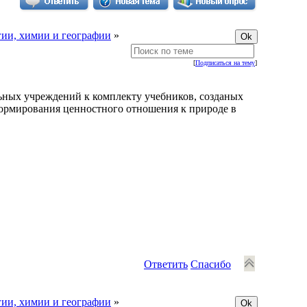
ии, химии и географии
»
[
Подписаться на тему
]
ьных учреждений к комплекту учебников, созданых
 формирования ценностного отношения к природе в
Ответить
Спасибо
ии, химии и географии
»