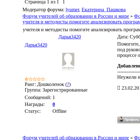
Страница
1
из
1
1
Модератор форума:
lyumer
,
Екатерина_Пашкова
Форум учителей об образовании в России и мире
»
Фо
учителя и методисты помогите анализировать програ
учителя и методисты помогите анализировать програ
Дарья3420
Дата: Субб
Помогите,
Дарья3420
под руков
процессе 
Добавлен
--------------
Неужели н
Ранг: Дошколенок (
?
)
23.02.20
Группа: Зарегистрированные
Сообщений:
1
Награды:
0
Статус:
Offline
Форум учителей об образовании в России и мире
»
Фо