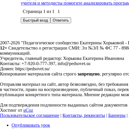
учителя и методисты помогите анализировать програ
Страница
1
из
1
1
2007-2026 "Педагогическое сообщество Екатерины Хорьковой 
12+
Свидетельство о регистрации СМИ: Эл №ЭЛ № ФС 77 - 89883
коммуникаций.
Учредитель, главный редактор: Хорькова Екатерина Ивановна
Контакты: +7-920-0-777-397, info@pedsovet.su
Домен: https://pedsovet.su/
Копирование материалов сайта строго
запрещено
, регулярно от
Отправляя материал на сайт, автор безвозмездно, без требовани
в частности, право на воспроизведение, публичный показ, перево
публикации конкретного типа материала. Мнение редакции может
Для подтверждения подлинности выданных сайтом документов с
Хостинг от
uCoz
Пользовательское соглашение
|
Контакты, реквизиты
|
Баннеры
|
Опубликовать урок