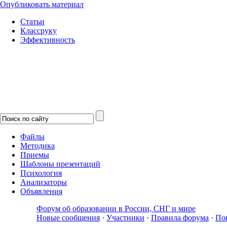
Опубликовать материал
Статьи
Классруку
Эффективность
Файлы
Методика
Приемы
Шаблоны презентаций
Психология
Анализаторы
Объявления
Форум об образовании в России, СНГ и мире
Новые сообщения
·
Участники
·
Правила форума
·
По