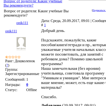
Вопрос от родителя: Какие учебные
Вы рекомендуете?
Вопрос от родителя: Какие учебные Вы
[
Подписаться 
рекомендуете?
Дата: Среда, 20.09.2017, 09:01 | Сообще
onik111
#
1
Добрый день.
onik111
Подскажите, пожалуйста, какие
пособия\книги\тетради и пр., которые
уважаемые учителя начальных класс
можете посоветовать, для занятий с
ребенком дома? Помимо школьной
Ранг: Дошколенок
программы?
(
?
)
Наша замечательная (без иронии)
Группа:
учительница, советовала программу
Зарегистрированные
"Умникам и умницам". Мне интерес
Сообщений:
1
ваше мнение, может, есть еще какие-
Награды:
0
материалы?
Статус:
Offline
Спасибо.
Добавлено
(20.09.2017, 09:01)