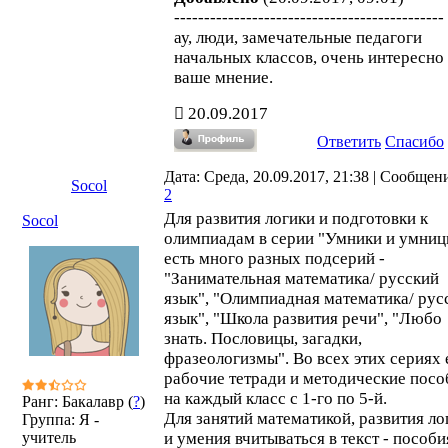
---------------------------------------------
ау, люди, замечательные педагоги
начальных классов, очень интересно
ваше мнение.
20.09.2017
Ответить
Спасибо
Дата: Среда, 20.09.2017, 21:38 | Сообщен
Socol
2
Для развития логики и подготовки к
Socol
олимпиадам в серии "Умники и умниц
есть много разных подсерий -
"Занимательная математика/ русский
язык", "Олимпиадная математика/ рус
язык", "Школа развития речи", "Любо
знать. Пословицы, загадки,
фразеологизмы". Во всех этих сериях 
рабочие тетради и методические посо
на каждый класс с 1-го по 5-й.
Ранг: Бакалавр (
?
)
Для занятий математикой, развития ло
Группа: Я -
учитель
и умения вчитываться в текст - пособи