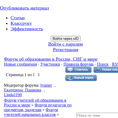
Опубликовать материал
Статьи
Классруку
Эффективность
Войти через uID
Войти с паролем
Регистрация
Форум об образовании в России, СНГ и мире
Новые сообщения
·
Участники
·
Правила форума
·
Поиск
·
RS
Страница
1
из
1
1
Модератор форума:
lyumer
,
Екатерина_Пашкова
,
Linda1190
Форум учителей об образовании в
России и мире
»
Форум педагогов по
предметам, разделам
»
Форум
учителей начальных классов
»