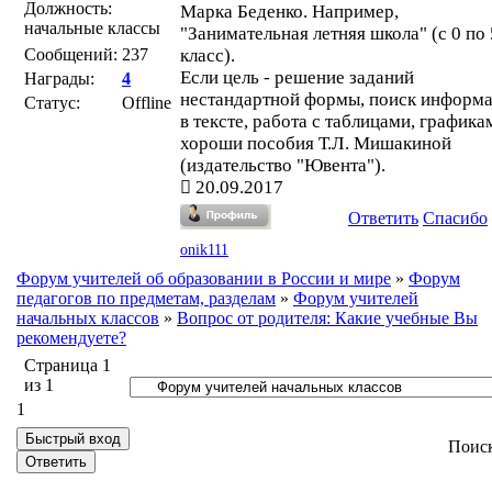
Должность:
Марка Беденко. Например,
начальные классы
"Занимательная летняя школа" (с 0 по 
Сообщений:
237
класс).
Если цель - решение заданий
Награды:
4
нестандартной формы, поиск информ
Статус:
Offline
в тексте, работа с таблицами, графика
хороши пособия Т.Л. Мишакиной
(издательство "Ювента").
20.09.2017
Ответить
Спасибо
onik111
Форум учителей об образовании в России и мире
»
Форум
педагогов по предметам, разделам
»
Форум учителей
начальных классов
»
Вопрос от родителя: Какие учебные Вы
рекомендуете?
Страница
1
из
1
1
Поис