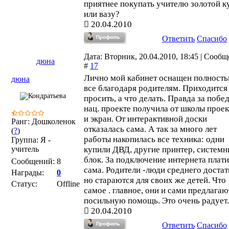
приятнее покупать учителю золотой к
или вазу?
20.04.2010
Ответить
Спасибо
Дата: Вторник, 20.04.2010, 18:45 | Сооб
дюна
#
17
Лично мой кабинет оснащен полност
дюна
все благодаря родителям. Приходится
просить, а что делать. Правда за побед
нац. проекте получила от школы прое
и экран. От интерактивной доски
Ранг: Дошколенок
отказалась сама. А так за много лет
(
?
)
работы накопилась все техника: одни
Группа: Я -
учитель
купили ДВД, другие принтер, систем
блок. За подключение интернета плат
Сообщений:
8
сама. Родители -люди среднего достат
Награды:
0
но стараются для своих же детей. Что
Статус:
Offline
самое . главное, они и сами предлагаю
посильную помощь. Это очень радует.
20.04.2010
Ответить
Спасибо