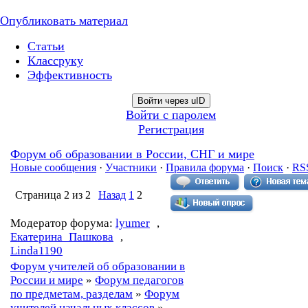
Опубликовать материал
Статьи
Классруку
Эффективность
Войти через uID
Войти с паролем
Регистрация
Форум об образовании в России, СНГ и мире
Новые сообщения
·
Участники
·
Правила форума
·
Поиск
·
RS
Страница
2
из
2
Назад
1
2
Модератор форума:
lyumer
,
Екатерина_Пашкова
,
Linda1190
Форум учителей об образовании в
России и мире
»
Форум педагогов
по предметам, разделам
»
Форум
учителей начальных классов
»