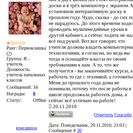
доски и в трёх компьютер с экраном. 
установили интерактивную доску в
прошлом году. Чудо, сказка - до сих п
не нарадуюсь. До этого времени ходи
проводить мультимедийные уроки в
другой кабинет, а сейчас ходить не на
всё под рукой. Вот все говорят, что
учителя должны владеть компьютерн
Ранг: Первоклашка
технологиями, я согласна, но ведь вы
(
?
)
Группа: Я -
тогда и оснащайте классы по своим
учитель
требованиям к нам. А то, что же
Должность:
получается - вы заканчивайте курсы, а
учитель начальных
работать то где с техникой, а готовить
классов
Меня до прошлого года дома не
Сообщений:
34
понимали, потому что после работы в
Награды:
0
школе продолжала работать дома, а
Статус:
Offline
сейчас всё успеваю на работе!
20.11.2010
Ответить
Спасибо
Дата: Понедельник, 29.11.2010, 21:03 |
красавица
Сообщение #
30