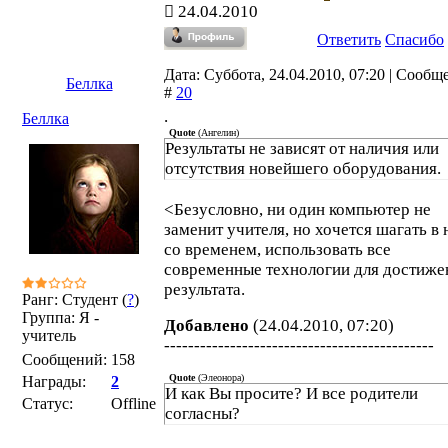
24.04.2010
Ответить
Спасибо
Дата: Суббота, 24.04.2010, 07:20 | Сообщ
Беллка
#
20
.
Беллка
Quote
(
Ангелин
)
Результаты не зависят от наличия или
отсутствия новейшего оборудования.
<Безусловно, ни один компьютер не
заменит учителя, но хочется шагать в 
со временем, использовать все
современные технологии для достиже
результата.
Ранг: Студент (
?
)
Группа: Я -
Добавлено
(24.04.2010, 07:20)
учитель
---------------------------------------------
Сообщений:
158
Quote
(
Элеонора
)
Награды:
2
И как Вы просите? И все родители
Статус:
Offline
согласны?