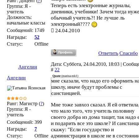
Ранг: Доцент (
?
)
Теперь есть электронные журналы,
Группа: Я -
дневники, учебники! Зачем тогда нуж
учитель
Должность:
обычный учитель?! Не лучше ль
начальные классы
электронный????
Сообщений:
1749
24.04.2010
Награды:
52
Статус:
Offline
Ответить
Спасибо
Дата: Суббота, 24.04.2010, 18:03 | Сообщ
Ангелин
#
22
Quote
(
marina-mk1
)
Ангелин
мне сказали, что надо его оформить н
школу, иначе будут проблемы с
санстанцией.
Ранг: Магистр (
?
)
Мне тоже завхоз сказал. Я ей ответила
Группа: Я -
что мало того, что учитель половину
учитель
своего добра из дома тащит, так надо
Сообщений:
399
и подарить все это школе? И санстанц
Награды:
7
скажу: "Если государство и
администрация в школе не в состояни
Статус:
Offline