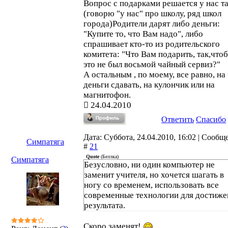
Вопрос с подарками решается у нас та
(говорю "у нас" про школу, ряд школ
города)Родители дарят либо деньги:
"Купите то, что Вам надо", либо
спрашивает кто-то из родительского
комитета: "Что Вам подарить, так,что
это не был восьмой чайный сервиз?"
А остальным , по моему, все равно, на
деньги сдавать, на кулончик или на
магнитофон.
24.04.2010
Ответить
Спасибо
Дата: Суббота, 24.04.2010, 16:02 | Сообщ
Симпатяга
#
21
Quote
(
Беллка
)
Симпатяга
Безусловно, ни один компьютер не
заменит учителя, но хочется шагать в
ногу со временем, использовать все
современные технологии для достиже
результата.
Скоро заменят!