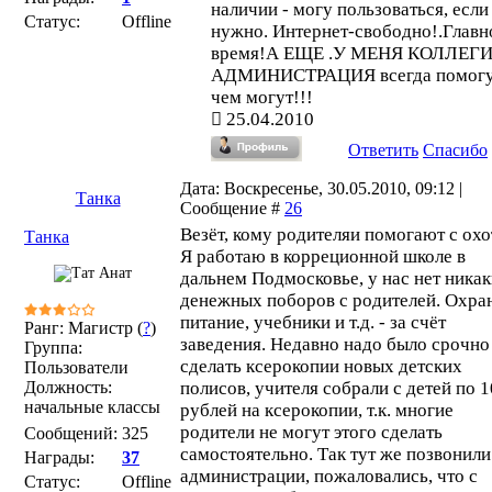
наличии - могу пользоваться, если
Статус:
Offline
нужно. Интернет-свободно!.Главн
время!А ЕЩЕ .У МЕНЯ КОЛЛЕГИ
АДМИНИСТРАЦИЯ всегда помогут
чем могут!!!
25.04.2010
Ответить
Спасибо
Дата: Воскресенье, 30.05.2010, 09:12 |
Танка
Сообщение #
26
Везёт, кому родителяи помогают с охо
Танка
Я работаю в корреционной школе в
дальнем Подмосковье, у нас нет ника
денежных поборов с родителей. Охран
питание, учебники и т.д. - за счёт
Ранг: Магистр (
?
)
заведения. Недавно надо было срочно
Группа:
сделать ксерокопии новых детских
Пользователи
Должность:
полисов, учителя собрали с детей по 1
начальные классы
рублей на ксерокопии, т.к. многие
родители не могут этого сделать
Сообщений:
325
самостоятельно. Так тут же позвонили
Награды:
37
администрации, пожаловались, что с
Статус:
Offline