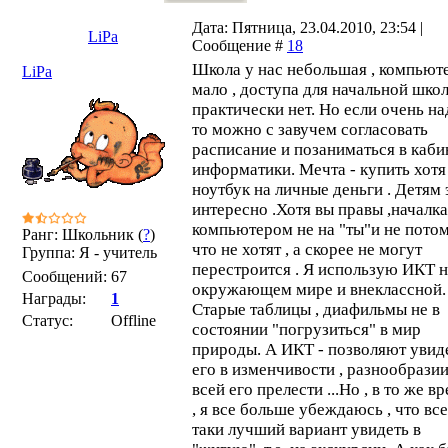
Дата: Пятница, 23.04.2010, 23:54 |
LiPa
Сообщение #
18
Школа у нас небольшая , компьют
LiPa
мало , доступа для начальной шко
практически нет. Но если очень на
то можно с завучем согласовать
расписание и позаниматься в каби
информатики. Мечта - купить хотя
ноутбук на личные деньги . Детям 
интересно .Хотя вы правы ,началка
компьютером не на "ты"и не потом
Ранг: Школьник (
?
)
что не хотят , а скорее не могут
Группа: Я - учитель
перестроится . Я использую ИКТ н
Сообщений:
67
окружающем мире и внеклассной.
Награды:
1
Старые таблицы , диафильмы не в
Статус:
Offline
состоянии "погрузиться" в мир
природы. А ИКТ - позволяют увид
его в изменчивости , разнообразии
всей его прелести ...Но , в то же в
, я все больше убеждаюсь , что все
таки лучший вариант увидеть в