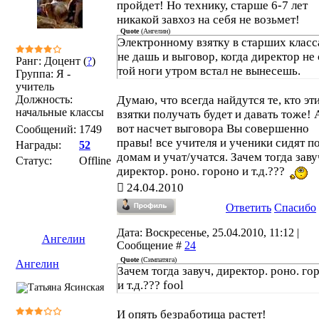
пройдет! Но технику, старше 6-7 лет
никакой завхоз на себя не возьмет!
Quote
(
Ангелин
)
Электронному взятку в старших класс
не дашь и выговор, когда директор не 
Ранг: Доцент (
?
)
той ноги утром встал не вынесешь.
Группа: Я -
учитель
Должность:
Думаю, что всегда найдутся те, кто эт
начальные классы
взятки получать будет и давать тоже! 
вот насчет выговора Вы совершенно
Сообщений:
1749
правы! все учителя и ученики сидят п
Награды:
52
домам и учат/учатся. Зачем тогда заву
Статус:
Offline
директор. роно. гороно и т.д.???
24.04.2010
Ответить
Спасибо
Дата: Воскресенье, 25.04.2010, 11:12 |
Ангелин
Сообщение #
24
Quote
(
Симпатяга
)
Ангелин
Зачем тогда завуч, директор. роно. го
и т.д.??? fool
И опять безработица растет!