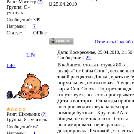
Ранг: Магистр (
?
)
25.04.2010
Группа: Я -
учитель
Сообщений:
399
Награды:
7
Статус:
Offline
Ответить
Спасибо
Дата: Воскресенье, 25.04.2010, 21:50 
LiPa
Сообщение #
25
В кабинете столы и стулья 80-х ,
LiPa
шкафы" от бабы Сони", веселеньк
такой расцветки.Доска , врать не б
нормальная , почти новая. А еще, 
карта Сов. Союза .Портрет вождя
отсутствует., но...есть проигрывате
Дети в восторге . Однажды пробо
воспроизводить звук на нем при
помощи булавки . Крутизна!А в
Ранг: Школьник (
?
)
общем, не все так плохо . Столы
Группа: Я - учитель
реанимировала- перекрасила ,
Сообщений:
67
декорировала.Техникой , что есть 
Награды:
1