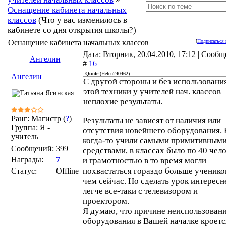
Оснащение кабинета начальных
классов
(Что у вас изменилось в
кабинете со дня открытия школы?)
Оснащение кабинета начальных классов
[
Подписаться 
Дата: Вторник, 20.04.2010, 17:12 | Сооб
Ангелин
#
16
Quote
(
Helen240462
)
Ангелин
С другой стороны и без использовани
этой техники у учителей нач. классов
неплохие результаты.
Ранг: Магистр (
?
)
Результаты не зависят от наличия или
Группа: Я -
отсутствия новейшего оборудования. 
учитель
когда-то учили самыми примитивным
Сообщений:
399
средствами, в классах было по 40 чело
Награды:
7
и грамотностью в то время могли
похвастаться гораздо больше ученико
Статус:
Offline
чем сейчас. Но сделать урок интересн
легче все-таки с телевизором и
проектором.
Я думаю, что причине неиспользован
оборудования в Вашей началке кроетс