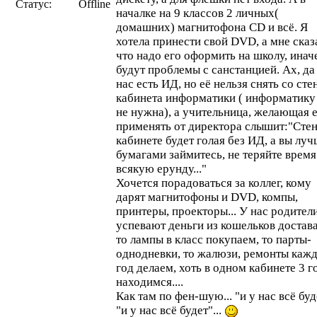
Статус:
Offline
началке на 9 классов 2 личных(
домашних) магнитофона CD и всё. Я
хотела принести свой DVD, а мне сказ
что надо его оформить на школу, инач
будут проблемы с санстанцией. Ах, да
нас есть ИД, но её нельзя снять со сте
кабинета информатики ( информатику
не нужна), а учительница, желающая 
применять от директора слышит:"Стен
кабинете будет голая без ИД, а вы лу
бумагами займитесь, не теряйте время
всякую ерунду..."
Хочется порадоваться за коллег, кому
дарят магнитофоны и DVD, компы,
принтеры, проекторы... У нас родител
успевают деньги из кошельков достава
то лампы в класс покупаем, то парты-
однодневки, то жалюзи, ремонты каж
год делаем, хоть в одном кабинете 3 г
находимся....
Как там по фен-шую... "и у нас всё буд
"и у нас всё будет"...