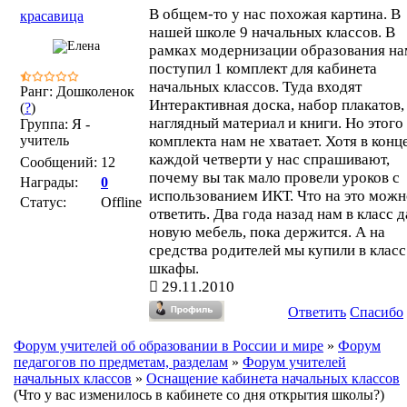
В общем-то у нас похожая картина. В
красавица
нашей школе 9 начальных классов. В
рамках модернизации образования на
поступил 1 комплект для кабинета
начальных классов. Туда входят
Ранг: Дошколенок
Интерактивная доска, набор плакатов,
(
?
)
наглядный материал и книги. Но этого
Группа: Я -
учитель
комплекта нам не хватает. Хотя в конц
каждой четверти у нас спрашивают,
Сообщений:
12
почему вы так мало провели уроков с
Награды:
0
использованием ИКТ. Что на это можн
Статус:
Offline
ответить. Два года назад нам в класс 
новую мебель, пока держится. А на
средства родителей мы купили в класс
шкафы.
29.11.2010
Ответить
Спасибо
Форум учителей об образовании в России и мире
»
Форум
педагогов по предметам, разделам
»
Форум учителей
начальных классов
»
Оснащение кабинета начальных классов
(Что у вас изменилось в кабинете со дня открытия школы?)