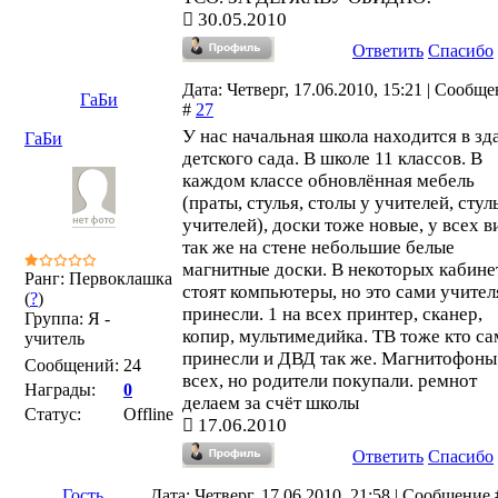
30.05.2010
Ответить
Спасибо
Дата: Четверг, 17.06.2010, 15:21 | Сообщ
ГаБи
#
27
У нас начальная школа находится в зд
ГаБи
детского сада. В школе 11 классов. В
каждом классе обновлённая мебель
(праты, стулья, столы у учителей, стул
учителей), доски тоже новые, у всех в
так же на стене небольшие белые
магнитные доски. В некоторых кабине
Ранг: Первоклашка
стоят компьютеры, но это сами учител
(
?
)
принесли. 1 на всех принтер, сканер,
Группа: Я -
копир, мультимедийка. ТВ тоже кто с
учитель
принесли и ДВД так же. Магнитофоны
Сообщений:
24
всех, но родители покупали. ремнот
Награды:
0
делаем за счёт школы
Статус:
Offline
17.06.2010
Ответить
Спасибо
Гость
Дата: Четверг, 17.06.2010, 21:58 | Сообщение