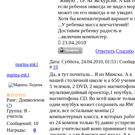
"живую", т.е. на экскурсии. А как б
если ребенок никогда не видел мо
может он его никогда и не увидит.
Хотя бы компьютерный вариант и 
...У ребенка масса впечатлений!
Доставим ребенку радость и
...включим компьютер.
23.04.2010
Ответить
Спасибо
Дата: Суббота, 24.04.2010, 01:53 | Сообщ
marina-mk1
#
19
Да, я тут почитала... Я из Минска. А в
marina-mk1
нашей столичной школе н а 650 учени
5 телеков, 2 DVD, 2 видео магнитофона
мультимедийный проектор,1 ноутбук, 
магнитофона CD. Во всей школе тольк
Ранг: Дошколенок
один ноутбук может сохранять на RW
(
?
)
диск, все остальные компы (2
Группа: Я -
учитель
компьютерных класса, в которых рабо
из 24 компов только 9) давно устарели
Сообщений:
10
даже учительский комп принимает тол
Награды:
0
дискету, а для флешки нет входа. А в