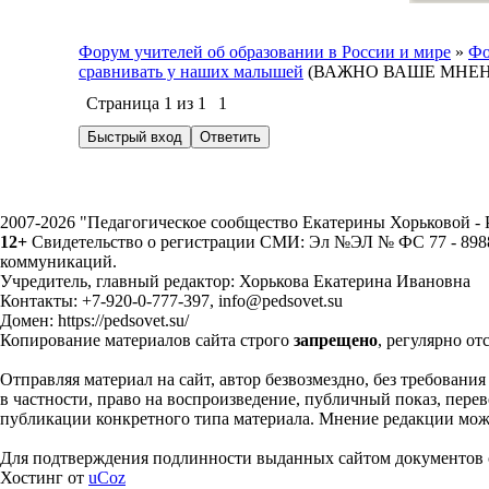
Форум учителей об образовании в России и мире
»
Фо
сравнивать у наших малышей
(ВАЖНО ВАШЕ МНЕНИ
Страница
1
из
1
1
2007-2026 "Педагогическое сообщество Екатерины Хорьковой 
12+
Свидетельство о регистрации СМИ: Эл №ЭЛ № ФС 77 - 89883
коммуникаций.
Учредитель, главный редактор: Хорькова Екатерина Ивановна
Контакты: +7-920-0-777-397, info@pedsovet.su
Домен: https://pedsovet.su/
Копирование материалов сайта строго
запрещено
, регулярно от
Отправляя материал на сайт, автор безвозмездно, без требовани
в частности, право на воспроизведение, публичный показ, перево
публикации конкретного типа материала. Мнение редакции может
Для подтверждения подлинности выданных сайтом документов с
Хостинг от
uCoz