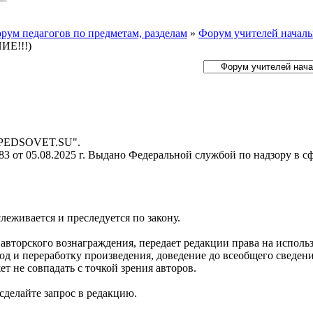
рум педагогов по предметам, разделам
»
Форум учителей началь
Е!!!)
- PEDSOVET.SU".
 от 05.08.2025 г. Выдано Федеральной службой по надзору в с
слеживается и преследуется по закону.
я авторского вознаграждения, передает редакции права на испол
д и переработку произведения, доведение до всеобщего сведения 
 не совпадать с точкой зрения авторов.
делайте запрос в редакцию.