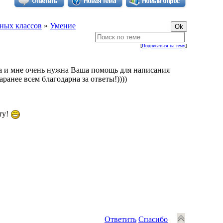
ных классов
»
Умение
[
Подписаться на тему
]
та и мне очень нужна Ваша помощь для написания
анее всем благодарна за ответы!))))
ту!
Ответить
Спасибо