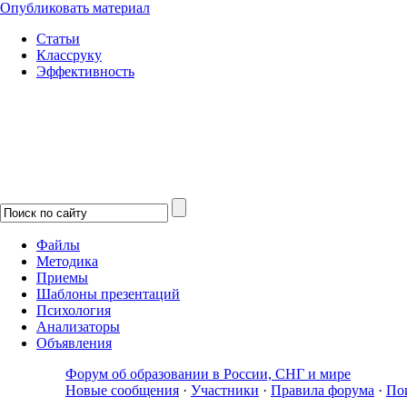
Опубликовать материал
Статьи
Классруку
Эффективность
Файлы
Методика
Приемы
Шаблоны презентаций
Психология
Анализаторы
Объявления
Форум об образовании в России, СНГ и мире
Новые сообщения
·
Участники
·
Правила форума
·
По