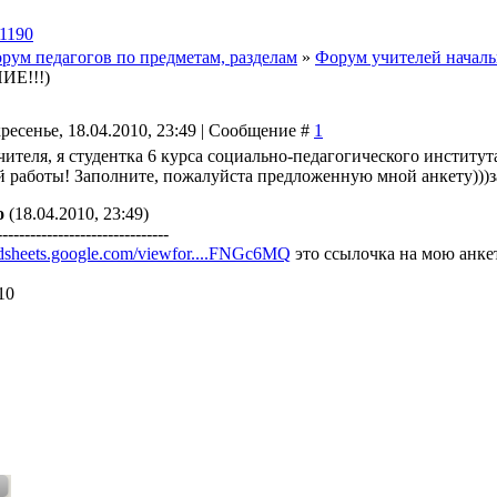
1190
рум педагогов по предметам, разделам
»
Форум учителей началь
Е!!!)
ресенье, 18.04.2010, 23:49 | Сообщение #
1
чителя, я студентка 6 курса социально-педагогического институ
 работы! Заполните, пожалуйста предложенную мной анкету)))зар
о
(18.04.2010, 23:49)
-------------------------------
eadsheets.google.com/viewfor....FNGc6MQ
это ссылочка на мою анке
10