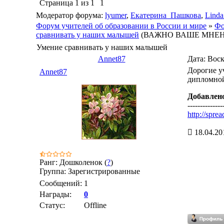
Страница
1
из
1
1
Модератор форума:
lyumer
,
Екатерина_Пашкова
,
Linda
Форум учителей об образовании в России и мире
»
Фо
сравнивать у наших малышей
(ВАЖНО ВАШЕ МНЕНИ
Умение сравнивать у наших малышей
Annet87
Дата: Воск
Дорогие у
Annet87
дипломной
Добавлен
--------------
http://spr
18.04.20
Ранг: Дошколенок (
?
)
Группа: Зарегистрированные
Сообщений:
1
Награды:
0
Статус:
Offline