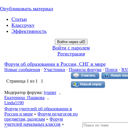
Опубликовать материал
Статьи
Классруку
Эффективность
Войти через uID
Войти с паролем
Регистрация
Форум об образовании в России, СНГ и мире
Новые сообщения
·
Участники
·
Правила форума
·
Поиск
·
RS
Страница
1
из
1
1
Модератор форума:
lyumer
,
Екатерина_Пашкова
,
Linda1190
Форум учителей об образовании в
России и мире
»
Форум педагогов по
предметам, разделам
»
Форум
учителей начальных классов
»