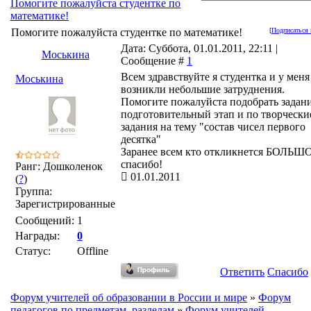
Помогите пожалуйста студентке по
математике!
Помогите пожалуйста студентке по математике!
[
Подписаться 
Дата: Суббота, 01.01.2011, 22:11 |
Моськина
Сообщение #
1
Всем здравствуйте я студентка и у меня
Моськина
возникли небольшие затруднения.
Помогите пожалуйста подобрать задани
подготовительный этап и по творчески
задания на тему "состав чисел первого
десятка"
Заранее всем кто откликнется БОЛЬШ
спасибо!
Ранг: Дошколенок
01.01.2011
(
?
)
Группа:
Зарегистрированные
Сообщений:
1
Награды:
0
Статус:
Offline
Ответить
Спасибо
Форум учителей об образовании в России и мире
»
Форум
педагогов по предметам, разделам
»
Форум учителей