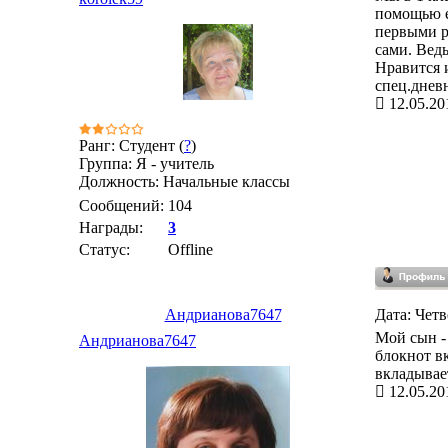
помощью е
первыми р
сами. Ведь
Нравится 
спец.дневн
12.05.20
Ранг: Студент (
?
)
Группа: Я - учитель
Должность: Начальные классы
Сообщений:
104
Награды:
3
Статус:
Offline
Андрианова7647
Дата: Четв
Мой сын -
Андрианова7647
блокнот в
вкладывае
12.05.20