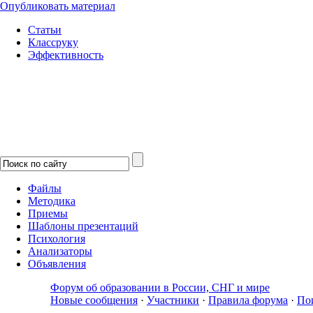
Опубликовать материал
Статьи
Классруку
Эффективность
Файлы
Методика
Приемы
Шаблоны презентаций
Психология
Анализаторы
Объявления
Форум об образовании в России, СНГ и мире
Новые сообщения
·
Участники
·
Правила форума
·
По