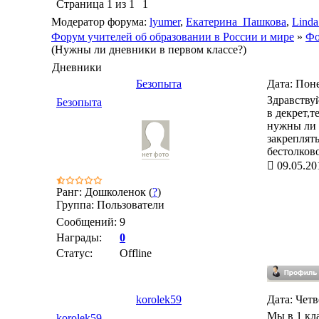
Страница
1
из
1
1
Модератор форума:
lyumer
,
Екатерина_Пашкова
,
Linda
Форум учителей об образовании в России и мире
»
Фо
(Нужны ли дневники в первом классе?)
Дневники
Безопыта
Дата: Поне
Здравству
Безопыта
в декрет,
нужны ли 
закреплят
бестолков
09.05.20
Ранг: Дошколенок (
?
)
Группа: Пользователи
Сообщений:
9
Награды:
0
Статус:
Offline
korolek59
Дата: Четв
Мы в 1 кла
korolek59