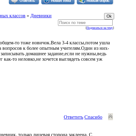
ных классов
»
Дневники
[
Подписаться на тему
]
вобщем-то тоже новичок.Вела 3-4 классы,потом ушла
са вопросов к более опытным учителям.Один из них-
а записывать домашнее задание,если не нужны,ведь
 как-то неловко,не хочется выглядеть совсем уж
Ответить
Спасибо
дневник, только лицевая сторона заклеена. С