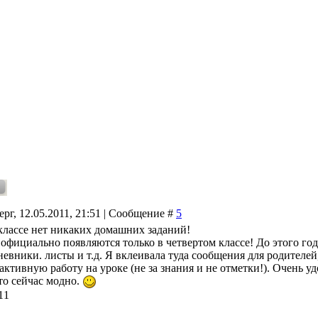
ерг, 12.05.2011, 21:51 | Сообщение #
5
классе нет никаких домашних заданий!
официально появляются только в четвертом классе! До этого года
невники. листы и т.д. Я вклеивала туда сообщения для родителей
 активную работу на уроке (не за знания и не отметки!). Очень 
то сейчас модно.
11