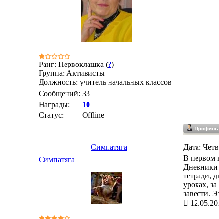
Ранг: Первоклашка (
?
)
Группа: Активисты
Должность: учитель начальных классов
Сообщений:
33
Награды:
10
Статус:
Offline
Симпатяга
Дата: Четв
В первом 
Симпатяга
Дневники 
тетради, д
уроках, за
завести. Э
12.05.20