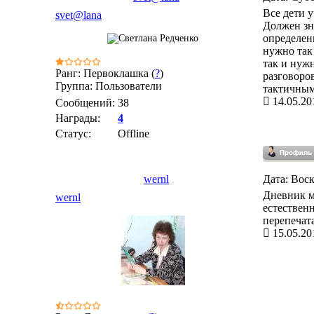
Все дети 
svet@lana
Должен зн
определенн
нужно так 
так и нужн
Ранг: Первоклашка (
?
)
разговоро
Группа: Пользователи
тактичным
14.05.20
Сообщений:
38
Награды:
4
Статус:
Offline
wernl
Дата: Воск
Дневник м
wernl
естественн
перепечата
15.05.20