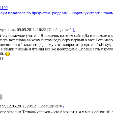
1190
рум педагогов по предметам, разделам
»
Форум учителей началь
дельник, 09.05.2011, 16:22 | Сообщение #
1
йте,уважаемые учителя!Я новичок на этом сайте.Да и в школе я 
теперь вот снова выхожу.В этом году беру первый класс.Есть мас
дневники в 1 классе(предвижу этот вопрос от родителей).И куд
ь навыки письма и чтения все же необходимо.Спрашивать у коллег
ой.
11
ерг, 12.05.2011, 20:12 | Сообщение #
2
ссе заводим Тетрадь успехов - кто блокноты, а у меня обычный 