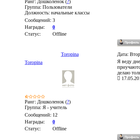
Ранг: Дошколенок (
?
)
Группа: Пользователи
Должность: начальные классы
Сообщений:
3
Награды:
0
Статус:
Offline
Toropina
Дата: Втор
Я веду дне
Toropina
приучаютс
делаю тол
17.05.20
Ранг: Дошколенок (
?
)
Группа: Я - учитель
Сообщений:
12
Награды:
0
Статус:
Offline