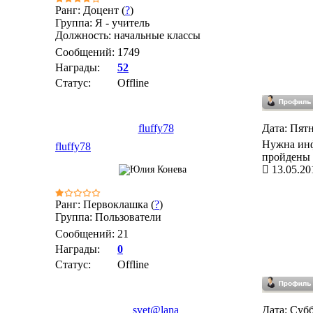
Ранг: Доцент (
?
)
Группа: Я - учитель
Должность: начальные классы
Сообщений:
1749
Награды:
52
Статус:
Offline
fluffy78
Дата: Пятн
Нужна инф
fluffy78
пройдены з
13.05.20
Ранг: Первоклашка (
?
)
Группа: Пользователи
Сообщений:
21
Награды:
0
Статус:
Offline
svet@lana
Дата: Субб