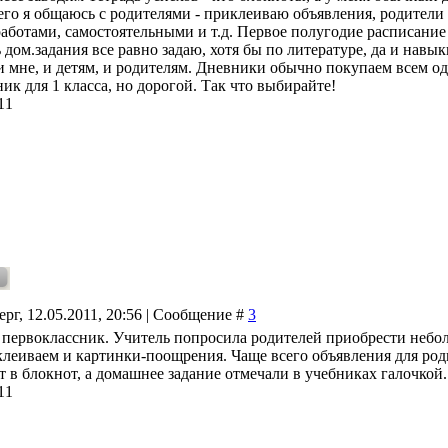
го я общаюсь с родителями - приклеиваю объявления, родители
аботами, самостоятельными и т.д. Первое полугодие расписание 
 дом.задания все равно задаю, хотя бы по литературе, да и навык
и мне, и детям, и родителям. Дневники обычно покупаем всем оди
ик для 1 класса, но дорогой. Так что выбирайте!
11
ерг, 12.05.2011, 20:56 | Сообщение #
3
 первоклассник. Учитель попросила родителей приобрести небол
клеиваем и картинки-поощрения. Чаще всего объявления для род
т в блокнот, а домашнее задание отмечали в учебниках галочкой.
11