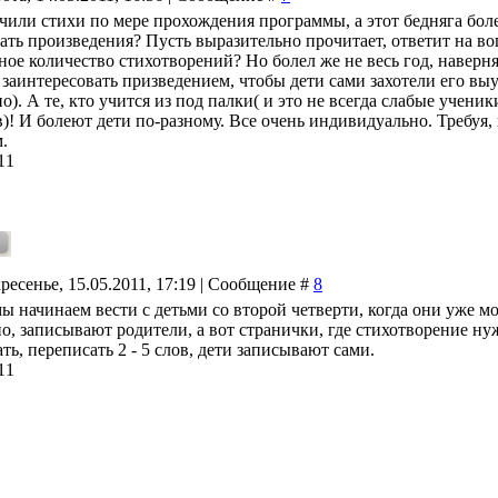
учили стихи по мере прохождения программы, а этот бедняга боле
ать произведения? Пусть выразительно прочитает, ответит на во
ое количество стихотворений? Но болел же не весь год, наверня
заинтересовать призведением, чтобы дети сами захотели его выу
о). А те, кто учится из под палки( и это не всегда слабые учени
в)! И болеют дети по-разному. Все очень индивидуально. Требу
.
11
ресенье, 15.05.2011, 17:19 | Сообщение #
8
ы начинаем вести с детьми со второй четверти, когда они уже мо
о, записывают родители, а вот странички, где стихотворение ну
ть, переписать 2 - 5 слов, дети записывают сами.
11