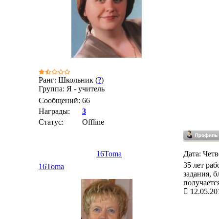
Ранг: Школьник (
?
)
Группа: Я - учитель
Сообщений:
66
Награды:
3
Статус:
Offline
16Toma
Дата: Четв
35 лет ра
16Toma
задания, б
получается
12.05.20