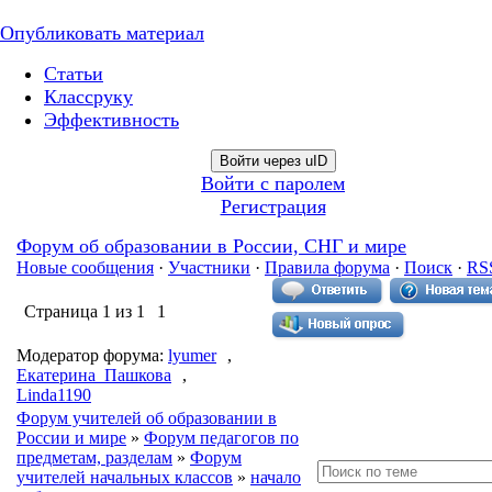
Опубликовать материал
Статьи
Классруку
Эффективность
Войти через uID
Войти с паролем
Регистрация
Форум об образовании в России, СНГ и мире
Новые сообщения
·
Участники
·
Правила форума
·
Поиск
·
RS
Страница
1
из
1
1
Модератор форума:
lyumer
,
Екатерина_Пашкова
,
Linda1190
Форум учителей об образовании в
России и мире
»
Форум педагогов по
предметам, разделам
»
Форум
учителей начальных классов
»
начало