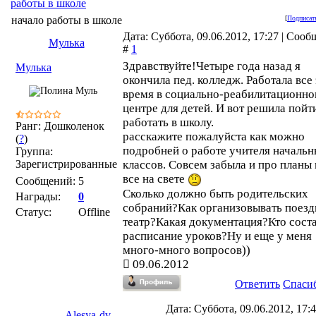
работы в школе
начало работы в школе
[
Подписат
Дата: Суббота, 09.06.2012, 17:27 | Соо
Мулька
#
1
Здравствуйте!Четыре года назад я
Мулька
окончила пед. колледж. Работала все 
время в социально-реабилитационн
центре для детей. И вот решила пойт
работать в школу.
Ранг: Дошколенок
расскажите пожалуйста как можно
(
?
)
подробней о работе учителя началь
Группа:
Зарегистрированные
классов. Совсем забыла и про планы 
все на свете
Сообщений:
5
Сколько должно быть родительских
Награды:
0
собраний?Как организовывать поезд
Статус:
Offline
театр?Какая документация?Кто сост
расписание уроков?Ну и еще у меня
много-много вопросов))
09.06.2012
Ответить
Спаси
Дата: Суббота, 09.06.2012, 17:4
Alesya-dv