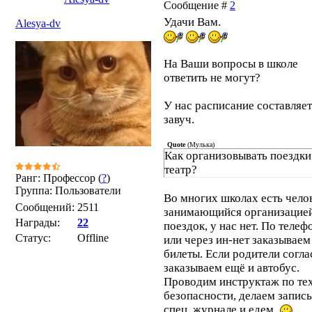
Сообщение #
2
Удачи Вам.
Alesya-dv
На Ваши вопросы в школе
ответить не могут?
У нас расписание составляет
завуч.
Quote
(
Мулька
)
Как организовывать поездки
театр?
Ранг: Профессор (
?
)
Группа: Пользователи
Во многих школах есть чело
Сообщений:
2511
занимающийся организацие
Награды:
22
поездок, у нас нет. По телеф
Статус:
Offline
или через ин-нет заказываем
билеты. Если родители согла
заказываем ещё и автобус.
Проводим инструктаж по те
безопасности, делаем запись
спец. журнале и едем.