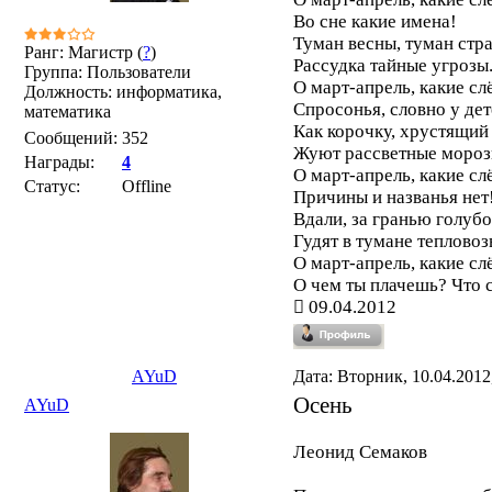
Во сне какие имена!
Туман весны, туман стра
Ранг: Магистр (
?
)
Рассудка тайные угрозы.
Группа: Пользователи
О март-апрель, какие сл
Должность: информатика,
Спросонья, словно у дете
математика
Как корочку, хрустящий
Сообщений:
352
Жуют рассветные морозы
Награды:
4
О март-апрель, какие сл
Статус:
Offline
Причины и названья нет
Вдали, за гранью голубо
Гудят в тумане тепловозы
О март-апрель, какие сл
О чем ты плачешь? Что 
09.04.2012
AYuD
Дата: Вторник, 10.04.2012
Осень
AYuD
Леонид Семаков