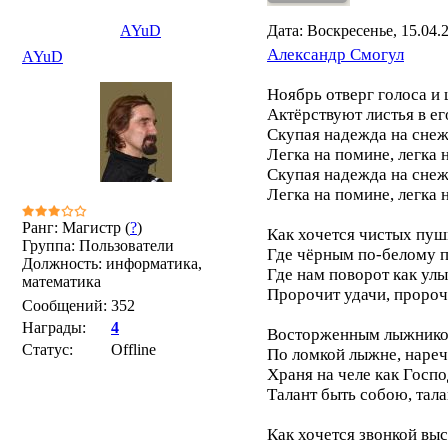
AYuD
Дата: Воскресенье, 15.04.
Александр Смогул
AYuD
Ноябрь отверг голоса и
Актёрствуют листья в е
Скупая надежда на сне
Легка на помине, легка 
Скупая надежда на сне
Легка на помине, легка 
Ранг: Магистр (
?
)
Как хочется чистых пуш
Группа: Пользователи
Где чёрным по-белому п
Должность: информатика,
Где нам поворот как ул
математика
Пророчит удачи, пророч
Сообщений:
352
Награды:
4
Восторженным лыжником
Статус:
Offline
По ломкой лыжне, наре
Храня на челе как Госп
Талант быть собою, тала
Как хочется звонкой выс