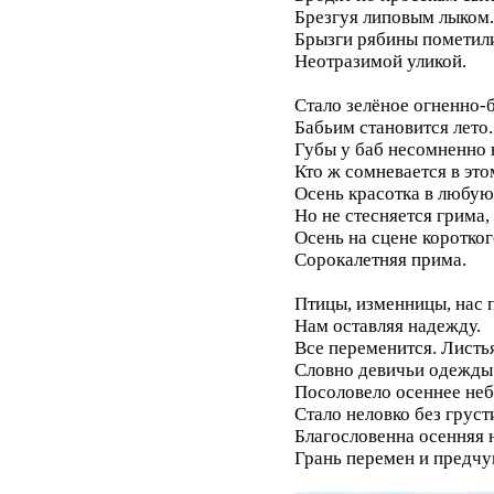
Брезгуя липовым лыком.
Брызги рябины пометил
Неотразимой уликой.
Стало зелёное огненно-
Бабьим становится лето.
Губы у баб несомненно 
Кто ж сомневается в это
Осень красотка в любую
Но не стесняется грима,
Осень на сцене коротког
Сорокалетняя прима.
Птицы, изменницы, нас 
Нам оставляя надежду.
Все переменится. Листь
Словно девичьи одежды
Посоловело осеннее неб
Стало неловко без груст
Благословенна осенняя н
Грань перемен и предчу