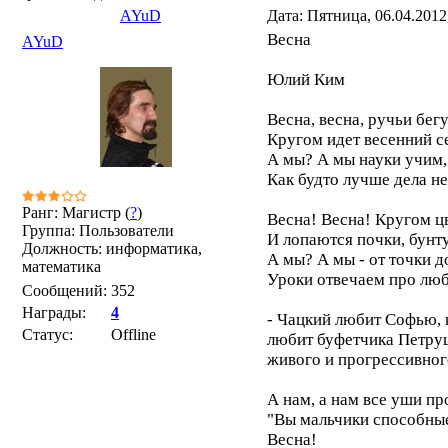
AYuD
Дата: Пятница, 06.04.2012
Весна
AYuD
Юлий Ким
Весна, весна, ручьи бег
Кругом идет весенний се
А мы? А мы науки учим,
Как будто лучше дела не
Ранг: Магистр (
?
)
Весна! Весна! Кругом цв
Группа: Пользователи
И лопаются почки, бунту
Должность: информатика,
А мы? А мы - от точки д
математика
Уроки отвечаем про люб
Сообщений:
352
Награды:
4
- Чацкий любит Софью, 
Статус:
Offline
любит буфетчика Петруш
живого и прогрессивного
А нам, а нам все уши пр
"Вы мальчики способные, 
Весна!