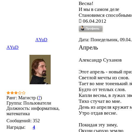
Весна!
И мы в самом деле
Становимся способными 
06.04.2012
AYuD
Дата: Понедельник, 09.04.
Апрель
AYuD
Александр Суханов
Этот апрель - новый пр
Светлой мечты из снов.
Тает во мне тоненький л
Будто от теплых слов.
Капли весны, в лужах зв
Ранг: Магистр (
?
)
Тихо стучат во мне.
Группа: Пользователи
День из апреля кружит 
Должность: информатика,
Утро отдав весне.
математика
Сообщений:
352
Покидая эту зиму,
Награды:
4
Окуни сырую землю