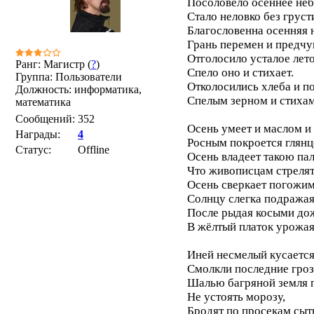
Посоловело осеннее неб
Стало неловко без груст
Благословенна осенняя н
Грань перемен и предчу
Отголосило усталое лето
Ранг: Магистр (
?
)
Спело оно и стихает.
Группа: Пользователи
Отколосились хлеба и п
Должность: информатика,
Спелым зерном и стихам
математика
Сообщений:
352
Осень умеет и маслом и
Награды:
4
Росным покроется глянц
Статус:
Offline
Осень владеет такою па
Что живописцам стрелят
Осень сверкает погожи
Солнцу слегка подражая
После рыдая косыми до
В жёлтый платок урожая
Иней несмелый кусается 
Смолкли последние гроз
Шалью багряной земля п
Не устоять морозу,
Бродят по просекам сыт