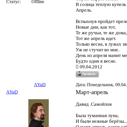
Статус:
Offline
В солнца теплую купель 
Апрель.
Вспыхнув пройдет преле
Новые дни, как тот,
Те же ручьи, те же дома,
Тот же апрель идет.
Только весна, в лужах зв
Уж не стучит во мне.
День из апреля манит ме
Будто один в весне.
09.04.2012
AYuD
Дата: Понедельник, 09.04.
Март-апрель
AYuD
Давид .Самойлов
Была туманная луна,
И были нежные берёзы..
О март-апрель, какие сл