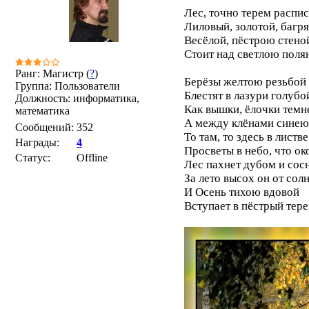
Лес, точно терем распис
Лиловый, золотой, багр
Весёлой, пёстрою стено
Стоит над светлою поля
Ранг: Магистр (
?
)
Берёзы желтою резьбой
Группа: Пользователи
Блестят в лазури голубо
Должность: информатика,
Как вышки, ёлочки темн
математика
А между клёнами синею
Сообщений:
352
То там, то здесь в листв
Награды:
4
Просветы в небо, что ок
Статус:
Offline
Лес пахнет дубом и сос
За лето высох он от солн
И Осень тихою вдовой
Вступает в пёстрый терем