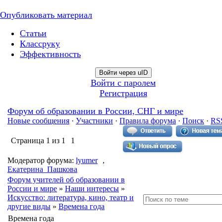
Опубликовать материал
Статьи
Классруку
Эффективность
Войти через uID
Войти с паролем
Регистрация
Форум об образовании в России, СНГ и мире
Новые сообщения
·
Участники
·
Правила форума
·
Поиск
·
RS
Страница
1
из
1
1
Модератор форума:
lyumer
,
Екатерина_Пашкова
Форум учителей об образовании в
России и мире
»
Наши интересы
»
Искусство: литература, кино, театр и
другие виды
»
Времена года
Времена года