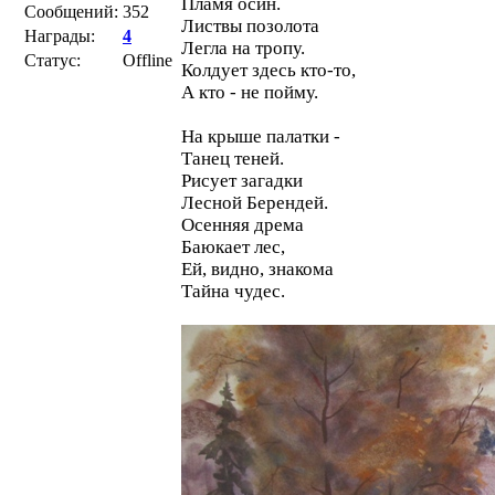
Пламя осин.
Сообщений:
352
Листвы позолота
Награды:
4
Легла на тропу.
Статус:
Offline
Колдует здесь кто-то,
А кто - не пойму.
На крыше палатки -
Танец теней.
Рисует загадки
Лесной Берендей.
Осенняя дрема
Баюкает лес,
Ей, видно, знакома
Тайна чудес.