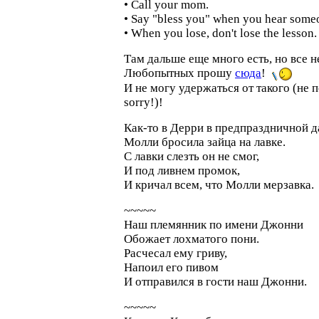
• Call your mom.
• Say "bless you" when you hear some
• When you lose, don't lose the lesson.
Там дальше еще много есть, но все не
Любопытных прошу
сюда
!
И не могу удержаться от такого (не п
sorry!)!
Как-то в Дерри в предпраздничной д
Молли бросила зайца на лавке.
С лавки слезть он не смог,
И под ливнем промок,
И кричал всем, что Молли мерзавка.
~~~~~
Наш племянник по имени Джонни
Обожает лохматого пони.
Расчесал ему гриву,
Напоил его пивом
И отправился в гости наш Джонни.
~~~~~