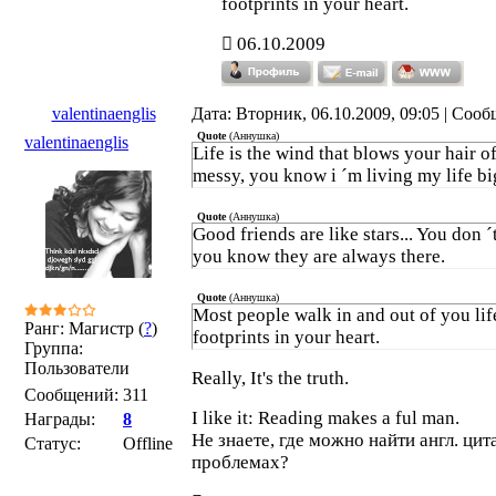
footprints in your heart.
06.10.2009
valentinaenglis
Дата: Вторник, 06.10.2009, 09:05 | Соо
Quote
(
Аннушка
)
valentinaenglis
Life is the wind that blows your hair of
messy, you know i ´m living my life bi
Quote
(
Аннушка
)
Good friends are like stars... You don 
you know they are always there.
Quote
(
Аннушка
)
Most people walk in and out of you lif
Ранг: Магистр (
?
)
footprints in your heart.
Группа:
Пользователи
Really, It's the truth.
Сообщений:
311
I like it: Reading makes a ful man.
Награды:
8
Не знаете, где можно найти англ. ци
Статус:
Offline
проблемах?