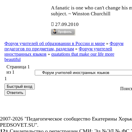
A fanatic is one who can't change his 
subject. ~ Winston Churchill
27.09.2010
Форум учителей об образовании в России и мире
»
Форум
педагогов по предметам, разделам
»
Форум учителей
иностранных языков
»
quatations that make our life more
beautiful
Страница
1
из
1
1
Поис
2007-2026 "Педагогическое сообщество Екатерины Хорьк
PEDSOVET.SU".
12+
Свидетельство о регистрации СМИ: Эл №ЭЛ № ФС 7