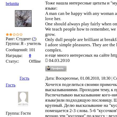
Тоже нашла интересные цитаты и "му
belunita
языке:
A man can be happy with any woman as
love her.
One should always play fairly when on
We teach people how to remember, we 
grow.
Ранг: Студент (
?
)
Only dull people are brilliant at breakf
Группа: Я - учитель
I adore simple pleasures. They are the 
Сообщений:
101
complex.
и еще много интересных на сайте htt
Награды:
0
04.03.2010
Статус:
Offline
Гость
Дата: Воскресенье, 01.08.2010, 18:30 |
Хочется поделиться своими примочк
Гость
высказываниями. Проходим тему, к п
Распечатываю высказывание кого-ниб
языке)или подходящую пословицу. 
крупный. Делю высказывание на "кус
помещается 2-3 слова. 5-6 "кусочков
Группа: Гости
вешаю эти "кусочки" по классу : везд