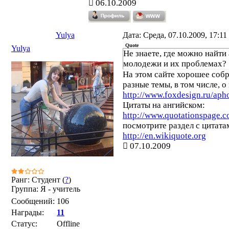
06.10.2009
Yulya
Дата: Среда, 07.10.2009, 17:1
Quote
Yulya
Не знаете, где можно найти 
молодежи и их проблемах?
На этом сайте хорошее собр
разные темы, в том числе, 
http://www.foxdesign.ru/aph
Цитаты на ангийском:
http://www.quotationspage.c
посмотрите раздел с цитата
http://en.wikiquote.org
07.10.2009
Ранг: Студент (
?
)
Группа: Я - учитель
Сообщений:
106
Награды:
11
Статус:
Offline