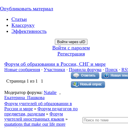
Опубликовать материал
Статьи
Классруку
Эффективность
Войти через uID
Войти с паролем
Регистрация
Форум об образовании в России, СНГ и мире
Новые сообщения
·
Участники
·
Правила форума
·
Поиск
·
RS
Страница
1
из
1
1
Модератор форума:
Natalie
,
Екатерина_Пашкова
Форум учителей об образовании в
России и мире
»
Форум педагогов по
предметам, разделам
»
Форум
учителей иностранных языков
»
quatations that make our life more