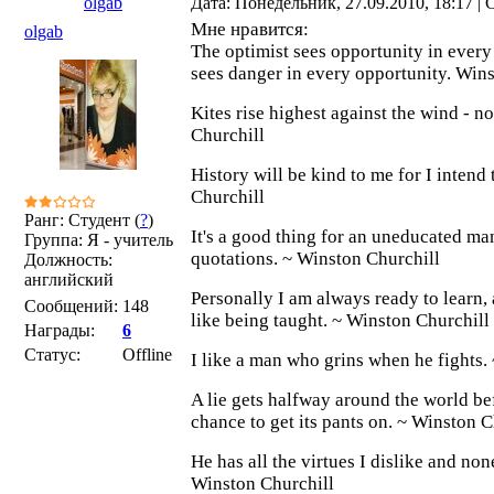
olgab
Дата: Понедельник, 27.09.2010, 18:17 
Мне нравится:
olgab
The optimist sees opportunity in every
sees danger in every opportunity. Win
Kites rise highest against the wind - no
Churchill
History will be kind to me for I intend 
Churchill
Ранг: Студент (
?
)
It's a good thing for an uneducated ma
Группа: Я - учитель
quotations. ~ Winston Churchill
Должность:
английский
Personally I am always ready to learn,
Сообщений:
148
like being taught. ~ Winston Churchill
Награды:
6
Статус:
Offline
I like a man who grins when he fights.
A lie gets halfway around the world bef
chance to get its pants on. ~ Winston C
He has all the virtues I dislike and non
Winston Churchill