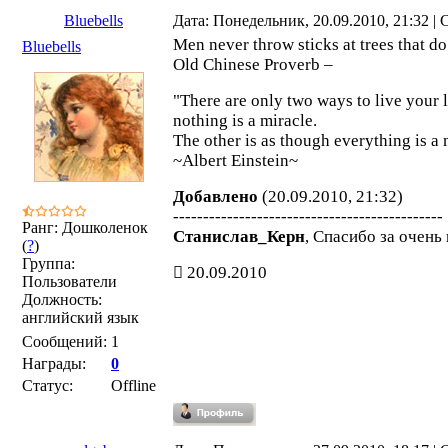
Bluebells
Дата: Понедельник, 20.09.2010, 21:32 
Men never throw sticks at trees that do
Bluebells
Old Chinese Proverb –
"There are only two ways to live your l
nothing is a miracle.
The other is as though everything is a 
~Albert Einstein~
Добавлено
(20.09.2010, 21:32)
---------------------------------------------
Ранг: Дошколенок
Станислав_Керн
, Спасибо за очень
(
?
)
Группа:
20.09.2010
Пользователи
Должность:
английский язык
Сообщений:
1
Награды:
0
Статус:
Offline