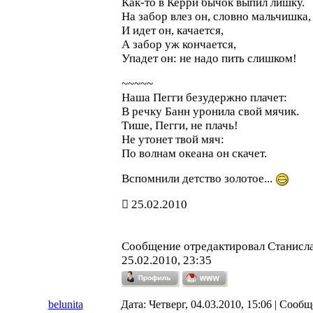
Как-то в Керри бычок выпил лишку.
На забор влез он, словно мальчишка,
И идет он, качается,
А забор уж кончается,
Упадет он: не надо пить слишком!
~~~~~
Наша Пегги безудержно плачет:
В речку Банн уронила свой мячик.
Тише, Пегги, не плачь!
Не утонет твой мяч:
По волнам океана он скачет.
Вспомнили детство золотое...
25.02.2010
Сообщение отредактировал
Станисл
25.02.2010, 23:35
belunita
Дата: Четверг, 04.03.2010, 15:06 | Сооб