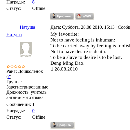
Награды:
8
Статус:
Offline
Натуша
Дата: Суббота, 28.08.2010, 15:13 | Соо
My favourite:
Натуша
Not to have feeling is inhuman:
To be carried away by feeling is foolis
Not to have desire is death:
To be a slave to desire is to be lost.
Deng Ming Dao.
28.08.2010
Ранг: Дошколенок
(
?
)
Группа:
Зарегистрированные
Должность: учитель
английского языка
Сообщений:
1
Награды:
0
Статус:
Offline