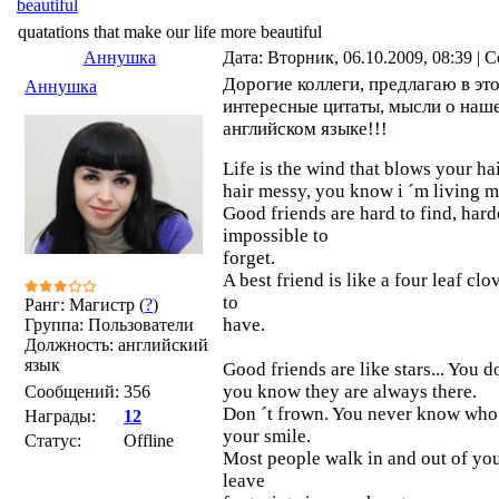
beautiful
quatations that make our life more beautiful
Аннушка
Дата: Вторник, 06.10.2009, 08:39 |
Дорогие коллеги, предлагаю в эт
Аннушка
интересные цитаты, мысли о наш
английском языке!!!
Life is the wind that blows your hai
hair messy, you know i ´m living my
Good friends are hard to find, hard
impossible to
forget.
A best friend is like a four leaf clo
to
Ранг: Магистр (
?
)
have.
Группа: Пользователи
Должность: английский
язык
Good friends are like stars... You d
you know they are always there.
Сообщений:
356
Don ´t frown. You never know who i
Награды:
12
your smile.
Статус:
Offline
Most people walk in and out of you 
leave