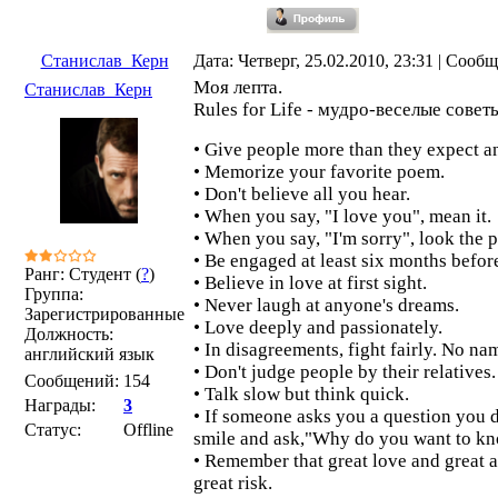
Станислав_Керн
Дата: Четверг, 25.02.2010, 23:31 | Сооб
Моя лепта.
Станислав_Керн
Rules for Life - мудро-веселые совет
• Give people more than they expect an
• Memorize your favorite poem.
• Don't believe all you hear.
• When you say, "I love you", mean it.
• When you say, "I'm sorry", look the p
• Be engaged at least six months befor
Ранг: Студент (
?
)
• Believe in love at first sight.
Группа:
• Never laugh at anyone's dreams.
Зарегистрированные
• Love deeply and passionately.
Должность:
• In disagreements, fight fairly. No na
английский язык
• Don't judge people by their relatives.
Сообщений:
154
• Talk slow but think quick.
Награды:
3
• If someone asks you a question you d
Статус:
Offline
smile and ask,"Why do you want to k
• Remember that great love and great 
great risk.