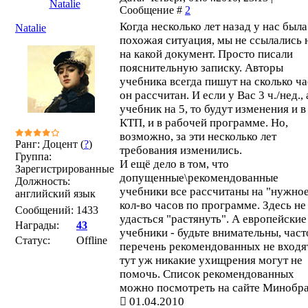
Natalie
Сообщение #
2
Когда несколько лет назад у нас была
Natalie
похожая ситуация, мы не ссылались 
на какой документ. Просто писали
пояснительную записку. Авторы
учебника всегда пишут на сколько ч
он рассчитан. И если у Вас 3 ч./нед., 
учебник на 5, то будут изменения и в
КТП, и в рабочей программе. Но,
возможно, за эти несколько лет
Ранг: Доцент (
?
)
требования изменились.
Группа:
И ещё дело в том, что
Зарегистрированные
допущенные\рекомендованные
Должность:
учебники все рассчитаны на "нужно
английский язык
кол-во часов по программе. Здесь не
Сообщений:
1433
удасться "растянуть". А европейские
Награды:
43
учебники - будьте внимательны, част
Статус:
Offline
перечень рекомендованных не входят
тут уж никакие ухищрения могут не
помочь. Список рекомендованных
можно посмотреть на сайте Минобра
01.04.2010