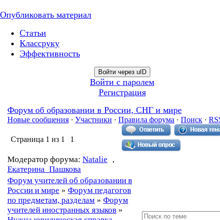
Опубликовать материал
Статьи
Классруку
Эффективность
Войти через uID
Войти с паролем
Регистрация
Форум об образовании в России, СНГ и мире
Новые сообщения
·
Участники
·
Правила форума
·
Поиск
·
RS
Страница
1
из
1
1
Модератор форума:
Natalie
,
Екатерина_Пашкова
Форум учителей об образовании в
России и мире
»
Форум педагогов
по предметам, разделам
»
Форум
учителей иностранных языков
»
Нужна юридическая справка