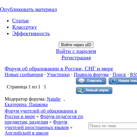
Опубликовать материал
Статьи
Классруку
Эффективность
Войти через uID
Войти с паролем
Регистрация
Форум об образовании в России, СНГ и мире
Новые сообщения
·
Участники
·
Правила форума
·
Поиск
·
RS
Страница
1
из
1
1
Модератор форума:
Natalie
,
Екатерина_Пашкова
Форум учителей об образовании в
России и мире
»
Форум педагогов по
предметам, разделам
»
Форум
учителей иностранных языков
»
Английский в школе