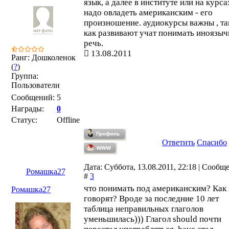
язык, а далее в институте или на курса
надо овладеть американским - его
произношение. аудиокурсы важны , та
как развивают учат понимать иноязы
речь.
13.08.2011
Ранг: Дошколенок
(
?
)
Группа:
Пользователи
Сообщений:
5
Награды:
0
Статус:
Offline
Ответить
Спасибо
Дата: Суббота, 13.08.2011, 22:18 | Сообщ
Ромашка27
#
3
что понимать под американским? Как 
Ромашка27
говорят? Вроде за последние 10 лет
таблица неправильных глаголов
уменьшилась))) Глагол should почти