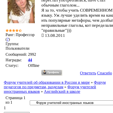
перестал употребляться, have стал
обычным глаголом...
Я за то, чтобы учить СОВРЕМЕННО
языку. Уж лучше уделить время на как
нть популярные метафоры, чем долбы
неправильные глаголы, кот переделали
"правильные")))
Ранг: Профессор
13.08.2011
(
?
)
Группа:
Пользователи
Сообщений:
2992
Награды:
44
Статус:
Offline
Ответить
Спасибо
Форум учителей об образовании в России и мире
»
Форум
педагогов по предметам, разделам
»
Форум учителей
иностранных языков
»
Английский в школе
Страница
1
из
1
1