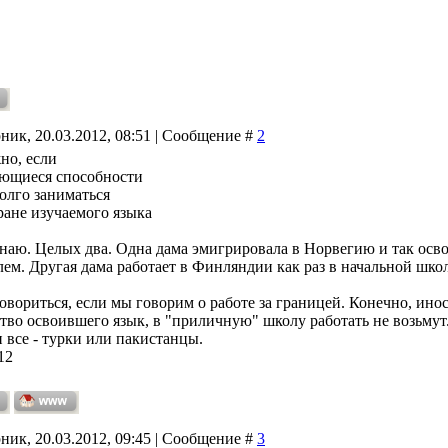
ник, 20.03.2012, 08:51 | Сообщение #
2
но, если
ающиеся способности
долго заниматься
ране изучаемого языка
наю. Целых два. Одна дама эмигрировала в Норвегию и так освои
ем. Другая дама работает в Финляндии как раз в начальной школ
говориться, если мы говорим о работе за границей. Конечно, ино
во освоившего язык, в "приличную" школу работать не возьмут. 
 все - турки или пакистанцы.
12
ник, 20.03.2012, 09:45 | Сообщение #
3