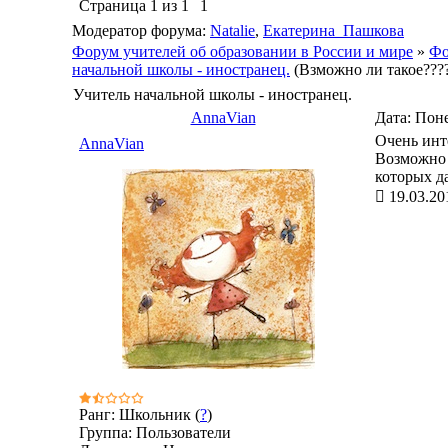
Страница
1
из
1
1
Модератор форума:
Natalie
,
Екатерина_Пашкова
Форум учителей об образовании в России и мире
»
Фо
начальной школы - иностранец.
(Взможно ли такое???
Учитель начальной школы - иностранец.
AnnaVian
Дата: Поне
Очень инт
AnnaVian
Возможно 
которых д
19.03.20
Ранг: Школьник (
?
)
Группа: Пользователи