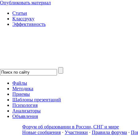
Опубликовать материал
Статьи
Классруку
Эффективность
Файлы
Методика
Приемы
Шаблоны презентаций
Психология
Анализаторы
Объявления
Форум об образовании в России, СНГ и мире
Новые сообщения
·
Участники
·
Правила форума
·
По