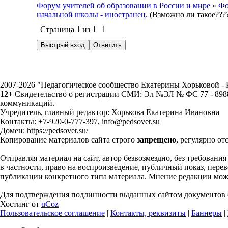
Форум учителей об образовании в России и мире
»
Фо
начальной школы - иностранец.
(Взможно ли такое???
Страница
1
из
1
1
2007-2026 "Педагогическое сообщество Екатерины Хорьковой 
12+
Свидетельство о регистрации СМИ: Эл №ЭЛ № ФС 77 - 89883
коммуникаций.
Учредитель, главный редактор: Хорькова Екатерина Ивановна
Контакты: +7-920-0-777-397, info@pedsovet.su
Домен: https://pedsovet.su/
Копирование материалов сайта строго
запрещено
, регулярно от
Отправляя материал на сайт, автор безвозмездно, без требовани
в частности, право на воспроизведение, публичный показ, перево
публикации конкретного типа материала. Мнение редакции может
Для подтверждения подлинности выданных сайтом документов с
Хостинг от
uCoz
Пользовательское соглашение
|
Контакты, реквизиты
|
Баннеры
|