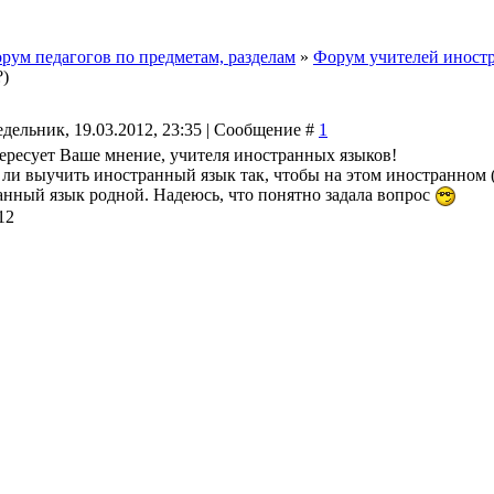
рум педагогов по предметам, разделам
»
Форум учителей иност
?)
дельник, 19.03.2012, 23:35 | Сообщение #
1
ересует Ваше мнение, учителя иностранных языков!
ли выучить иностранный язык так, чтобы на этом иностранном (д
анный язык родной. Надеюсь, что понятно задала вопрос
12