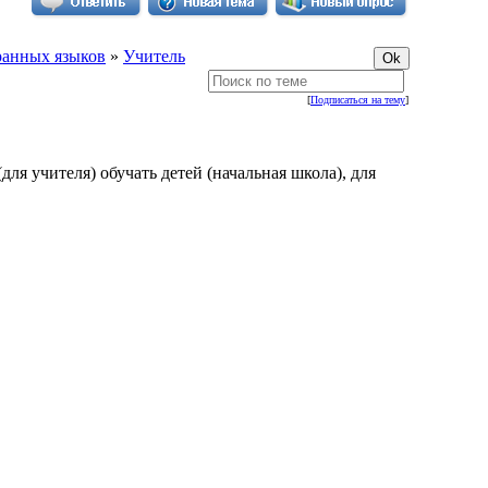
ранных языков
»
Учитель
[
Подписаться на тему
]
ля учителя) обучать детей (начальная школа), для